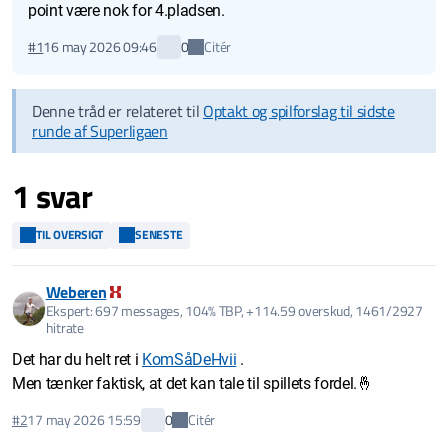
point være nok for 4.pladsen.
Citér
#1
16 may 2026 09:46
0
Denne tråd er relateret til
Optakt og spilforslag til sidste
runde af Superligaen
1 svar
TIL OVERSIGT
SENESTE
Weberen
Ekspert: 697 messages, 104% TBP, +114.59 overskud, 1461/2927
hitrate
Det har du helt ret i
KomSåDeHvii
.
Men tænker faktisk, at det kan tale til spillets fordel.🤞
Citér
#2
17 may 2026 15:59
0