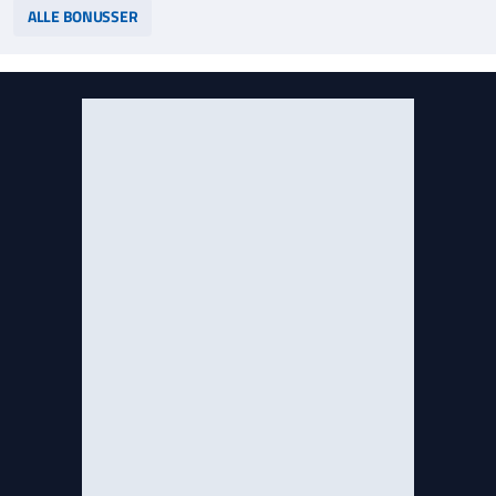
ALLE BONUSSER