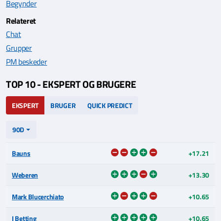
Begynder
Relateret
Chat
Grupper
PM beskeder
TOP 10 - EKSPERT OG BRUGERE
EKSPERT
BRUGER
QUICK PREDICT
90D
Bauns
+17.21
Weberen
+13.30
Mark Blucerchiato
+10.65
I Betting
+10.65