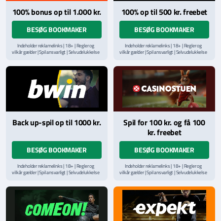
100% bonus op til 1.000 kr.
100% op til 500 kr. freebet
BESØG BOOKMAKER
BESØG BOOKMAKER
Indeholder reklamelinks | 18+ | Regler og
Indeholder reklamelinks | 18+ | Regler og
vilkår gælder | Spil ansvarligt | Selvudelukkelse
vilkår gælder | Spil ansvarligt | Selvudelukkelse
via
ROFUS.nu
| Kontakt Spillemyndighedens
via
ROFUS.nu
| Kontakt Spillemyndighedens
hjælpelinje på
StopSpillet.dk
hjælpelinje på
StopSpillet.dk
Læs vilkår og betingelser
her
Back up-spil op til 1000 kr.
Spil for 100 kr. og få 100
kr. freebet
BESØG BOOKMAKER
BESØG BOOKMAKER
Indeholder reklamelinks | 18+ | Regler og
Indeholder reklamelinks | 18+ | Regler og
vilkår gælder | Spil ansvarligt | Selvudelukkelse
vilkår gælder | Spil ansvarligt | Selvudelukkelse
via
ROFUS.nu
| Kontakt Spillemyndighedens
via
ROFUS.nu
| Kontakt Spillemyndighedens
hjælpelinje på
StopSpillet.dk
hjælpelinje på
StopSpillet.dk
Læs vilkår og betingelser
her