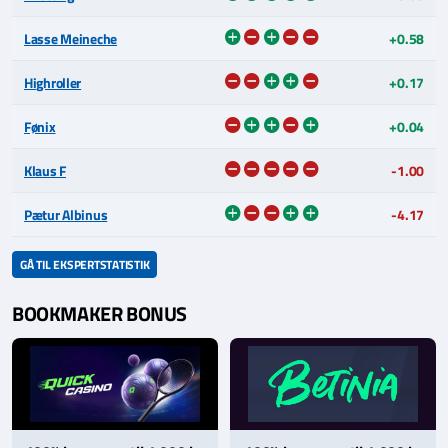
Lasse Meineche
+0.58
Highroller
+0.17
Fønix
+0.04
Klaus F
-1.00
Pætur Albinus
-4.17
GÅ TIL EKSPERTSTATISTIK
BOOKMAKER BONUS