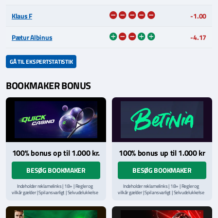
Klaus F
-1.00
Pætur Albinus
-4.17
GÅ TIL EKSPERTSTATISTIK
BOOKMAKER BONUS
100% bonus op til 1.000 kr.
100% bonus up til 1.000 kr
BESØG BOOKMAKER
BESØG BOOKMAKER
Indeholder reklamelinks | 18+ | Regler og
Indeholder reklamelinks | 18+ | Regler og
vilkår gælder | Spil ansvarligt | Selvudelukkelse
vilkår gælder | Spil ansvarligt | Selvudelukkelse
via
ROFUS.nu
| Kontakt Spillemyndighedens
via
ROFUS.nu
| Kontakt Spillemyndighedens
hjælpelinje på
StopSpillet.dk
hjælpelinje på
StopSpillet.dk
Læs vilkår og betingelser
her
Læs vilkår og betingelser
her