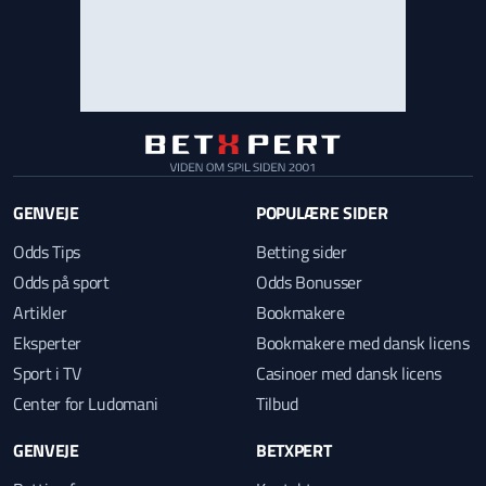
GENVEJE
POPULÆRE SIDER
Odds Tips
Betting sider
Odds på sport
Odds Bonusser
Artikler
Bookmakere
Eksperter
Bookmakere med dansk licens
Sport i TV
Casinoer med dansk licens
Center for Ludomani
Tilbud
GENVEJE
BETXPERT