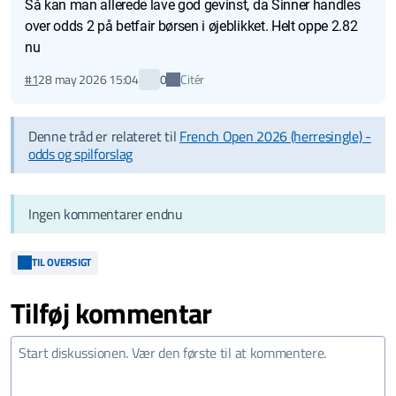
Så kan man allerede lave god gevinst, da Sinner handles
over odds 2 på betfair børsen i øjeblikket. Helt oppe 2.82
nu
Citér
#1
28 may 2026 15:04
0
Denne tråd er relateret til
French Open 2026 (herresingle) -
odds og spilforslag
Ingen kommentarer endnu
TIL OVERSIGT
Tilføj kommentar