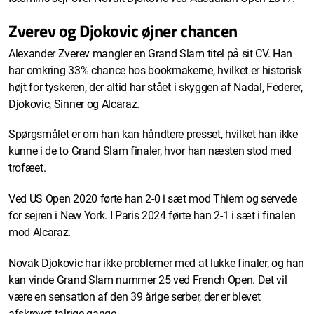
Zverev og Djokovic øjner chancen
Alexander Zverev mangler en Grand Slam titel på sit CV. Han
har omkring 33% chance hos bookmakerne, hvilket er historisk
højt for tyskeren, der altid har stået i skyggen af Nadal, Federer,
Djokovic, Sinner og Alcaraz.
Spørgsmålet er om han kan håndtere presset, hvilket han ikke
kunne i de to Grand Slam finaler, hvor han næsten stod med
trofæet.
Ved US Open 2020 førte han 2-0 i sæt mod Thiem og servede
for sejren i New York. I Paris 2024 førte han 2-1 i sæt i finalen
mod Alcaraz.
Novak Djokovic har ikke problemer med at lukke finaler, og han
kan vinde Grand Slam nummer 25 ved French Open. Det vil
være en sensation af den 39 årige serber, der er blevet
afskrevet talrige gange.