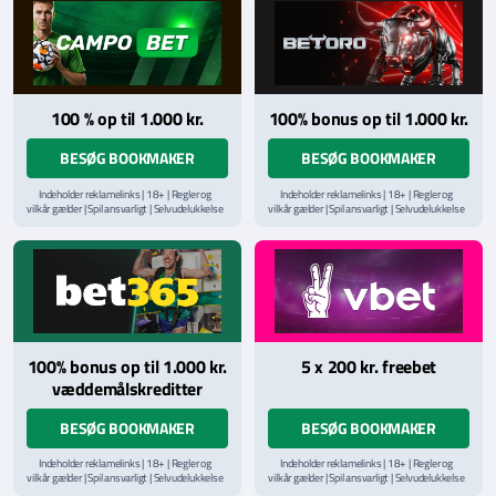
Læs vilkår og betingelser
her
Læs vilkår og betingelser
her
100 % op til 1.000 kr.
100% bonus op til 1.000 kr.
BESØG BOOKMAKER
BESØG BOOKMAKER
Indeholder reklamelinks | 18+ | Regler og
Indeholder reklamelinks | 18+ | Regler og
vilkår gælder | Spil ansvarligt | Selvudelukkelse
vilkår gælder | Spil ansvarligt | Selvudelukkelse
via
ROFUS.nu
| Kontakt Spillemyndighedens
via
ROFUS.nu
| Kontakt Spillemyndighedens
hjælpelinje på
StopSpillet.dk
hjælpelinje på
StopSpillet.dk
Læs vilkår og betingelser
her
Læs vilkår og betingelser
her
100% bonus op til 1.000 kr.
5 x 200 kr. freebet
væddemålskreditter
BESØG BOOKMAKER
BESØG BOOKMAKER
Indeholder reklamelinks | 18+ | Regler og
Indeholder reklamelinks | 18+ | Regler og
vilkår gælder | Spil ansvarligt | Selvudelukkelse
vilkår gælder | Spil ansvarligt | Selvudelukkelse
via
ROFUS.nu
| Kontakt Spillemyndighedens
via
ROFUS.nu
| Kontakt Spillemyndighedens