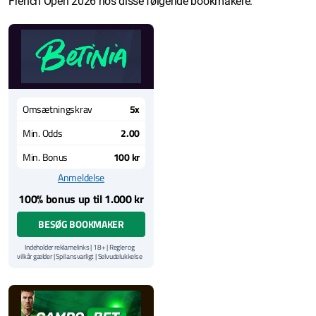
French Open 2026 hos disse følgende bookmakere:
Omsætningskrav
5x
Min. Odds
2.00
Min. Bonus
100 kr
Anmeldelse
100% bonus up til 1.000 kr
BESØG BOOKMAKER
Indeholder reklamelinks | 18+ | Regler og
vilkår gælder | Spil ansvarligt | Selvudelukkelse
via
ROFUS.nu
| Kontakt Spillemyndighedens
hjælpelinje på
StopSpillet.dk
Læs vilkår og betingelser
her