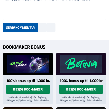
SKRIV KOMMENTAR
BOOKMAKER BONUS
100% bonus op til 1.000 kr.
100% bonus up til 1.000 kr
BESØG BOOKMAKER
BESØG BOOKMAKER
Indeholder reklamelinks | 18+ | Regler og
Indeholder reklamelinks | 18+ | Regler og
vilkår gælder | Spil ansvarligt | Selvudelukkelse
vilkår gælder | Spil ansvarligt | Selvudelukkelse
via
ROFUS.nu
| Kontakt Spillemyndighedens
via
ROFUS.nu
| Kontakt Spillemyndighedens
hjælpelinje på
StopSpillet.dk
hjælpelinje på
StopSpillet.dk