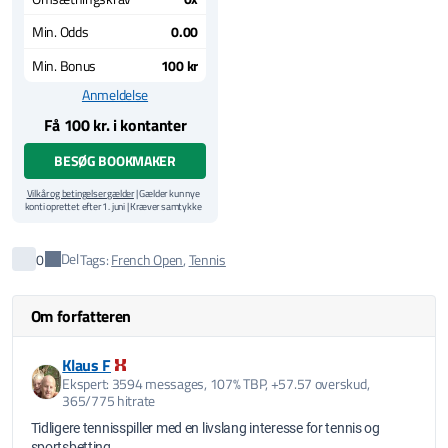
Min. Odds
0.00
Min. Bonus
100 kr
Anmeldelse
Få 100 kr. i kontanter
BESØG BOOKMAKER
Vilkår og betingelser gælder
| Gælder kun nye
konti oprettet efter 1. juni | Kræver samtykke
til markedsføring | Intet indskud,
omsætningskrav eller rollover kræves | 18+ |
StopSpillet.dk | Selvudelukkelse: ROFUS.nu |
Del
0
Tags:
French Open
,
Tennis
Spil Ansvarligt | Dette tilbud gælder kun for
nye kunder på stake.dk | Spilkontoer oprettet
før 1. juni 2026 kan ikke modtage
velkomstgaven | Kun et tilbud pr. person og
spilkonto | Der stilles ingen betingelser om
Om forfatteren
indskud, gennemspilning eller omsætning for
at udnytte tilbuddet | Samtykke til
markedsføring er påkrævet og skal gives ved
Klaus F
oprettelse | Nye kunder, som efterfølgende
giver samtykke hos kundesupport, vil
Ekspert: 3594 messages, 107% TBP, +57.57 overskud,
modtage tilbuddet indenfor 24 timer | Det
365/775 hitrate
modtagne link i e-mailen er personlig og kan
ikke overdrages til andre | Stake Denmark
Tidligere tennisspiller med en livslang interesse for tennis og
påtager sig intet ansvar for forsinket
fremsendte e-mails som følge af forhold hos
sportsbetting.