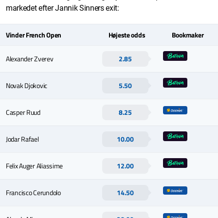
markedet efter Jannik Sinners exit:
Vinder French Open
Højeste odds
Bookmaker
2.85
Alexander Zverev
5.50
Novak Djokovic
8.25
Casper Ruud
10.00
Jodar Rafael
12.00
Felix Auger Aliassime
14.50
Francisco Cerundolo