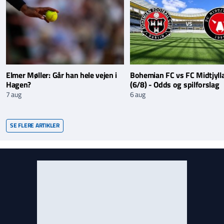
Elmer Møller: Går han hele vejen i
Bohemian FC vs FC Midtjyll
Hagen?
(6/8) - Odds og spilforslag
7 aug
6 aug
SE FLERE ARTIKLER