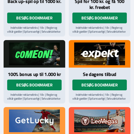
Back up-spil op til 1000 kr.
Spil for 100 kr. og få 100
kr. freebet
BESØG BOOKMAKER
BESØG BOOKMAKER
Indeholder reklamelinks | 18+ | Regler og
Indeholder reklamelinks | 18+ | Regler og
vilkår gælder | Spil ansvarligt | Selvudelukkelse
vilkår gælder | Spil ansvarligt | Selvudelukkelse
via
ROFUS.nu
| Kontakt Spillemyndighedens
via
ROFUS.nu
| Kontakt Spillemyndighedens
hjælpelinje på
StopSpillet.dk
hjælpelinje på
StopSpillet.dk
Læs vilkår og betingelser
her
100% bonus up til 1.000 kr
Se dagens tilbud
BESØG BOOKMAKER
BESØG BOOKMAKER
Indeholder reklamelinks | 18+ | Regler og
Indeholder reklamelinks | 18+ | Regler og
vilkår gælder | Spil ansvarligt | Selvudelukkelse
vilkår gælder | Spil ansvarligt | Selvudelukkelse
via
ROFUS.nu
| Kontakt Spillemyndighedens
via
ROFUS.nu
| Kontakt Spillemyndighedens
hjælpelinje på
StopSpillet.dk
hjælpelinje på
StopSpillet.dk
Læs vilkår og betingelser
her
Læs vilkår og betingelser
her