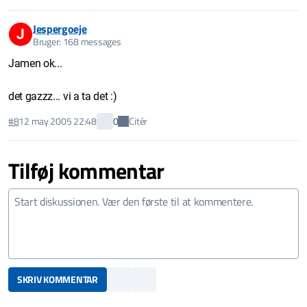
Jespergoeje
J
Bruger: 168 messages
Jamen ok...
det gazzz... vi a ta det :)
Citér
#8
12 may 2005 22:48
0
Tilføj kommentar
SKRIV KOMMENTAR