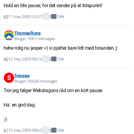
Hold en lille pause, for det vender på et tidspunkt!
Citér
#5
11 may 2005 23:27
0
ThomasRune
Bruger: 1061 messages
hehe rolig nu jesper =) vi pjatter bare lidt med hinanden ;)
Citér
#6
12 may 2005 08:14
0
Snoppy
S
Bruger: 25026 messages
Tror jeg følger Webdragons råd om en kort pause.
Ha´ en god dag.
;-)
Citér
#7
12 may 2005 08:43
0