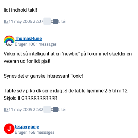
lidt indhold tak!!
Citér
#2
11 may 2005 22:07
0
ThomasRune
Bruger: 1061 messages
Virker ret så intelligent at en "newbie" på forummet skælder en
veteran ud for lidt pjat!
Synes det er ganske interessant Toxic!
Tabte selv p kb dk serie idag :S de tabte hjemme 2-5 til nr 12
Skjold II GRRRRRRRRRRR
Citér
#3
11 may 2005 22:32
0
Jespergoeje
J
Bruger: 168 messages