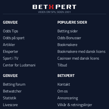
GENVEJE
POPULÆRE SIDER
Odds Tips
Betting sider
Odds på sport
Odds Bonusser
Artikler
Bookmakere
Eksperter
Bookmakere med dansk licens
Sport i TV
Casinoer med dansk licens
Center for Ludomani
Tilbud
GENVEJE
BETXPERT
Betting forum
Kontakt
Betwatcher
Om os
Statistik
Annoncering
Livescore
Vilkår & retningslinjer