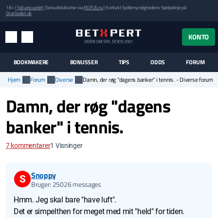
18+ |
Spil ansvarligt
| Selvudelukkelse via
ROFUS.nu
| Kontakt Spillemyndighedens hjælpelinje på
StopSpillet.dk
UK MENUEN
KONTO
MENU
SØG
BOOKMAKERE
BONUSSER
TIPS
ODDS
FORUM
Hjem
Forum
Diverse
Damn, der røg "dagens banker" i tennis. - Diverse forum
Damn, der røg "dagens
banker" i tennis.
7
kommentarer
1
Visninger
Snoppy
S
Bruger: 25026 messages
Hmm. Jeg skal bare "have luft".
Det er simpelthen for meget med mit "held" for tiden.