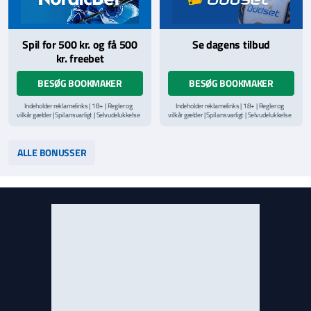
Spil for 500 kr. og få 500
Se dagens tilbud
kr. freebet
BESØG BOOKMAKER
BESØG BOOKMAKER
Indeholder reklamelinks | 18+ | Regler og
Indeholder reklamelinks | 18+ | Regler og
vilkår gælder | Spil ansvarligt | Selvudelukkelse
vilkår gælder | Spil ansvarligt | Selvudelukkelse
via
ROFUS.nu
| Kontakt Spillemyndighedens
via
ROFUS.nu
| Kontakt Spillemyndighedens
hjælpelinje på
StopSpillet.dk
hjælpelinje på
StopSpillet.dk
Læs vilkår og betingelser
her
Læs vilkår og betingelser
her
ALLE BONUSSER