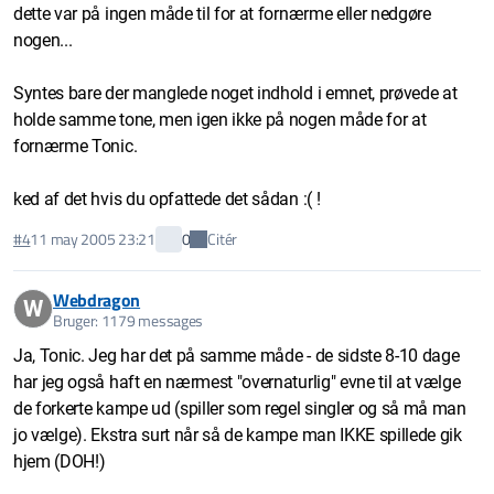
dette var på ingen måde til for at fornærme eller nedgøre
nogen...
Syntes bare der manglede noget indhold i emnet, prøvede at
holde samme tone, men igen ikke på nogen måde for at
fornærme Tonic.
ked af det hvis du opfattede det sådan :( !
Citér
#4
11 may 2005 23:21
0
Webdragon
W
Bruger: 1179 messages
Ja, Tonic. Jeg har det på samme måde - de sidste 8-10 dage
har jeg også haft en nærmest "overnaturlig" evne til at vælge
de forkerte kampe ud (spiller som regel singler og så må man
jo vælge). Ekstra surt når så de kampe man IKKE spillede gik
hjem (DOH!)