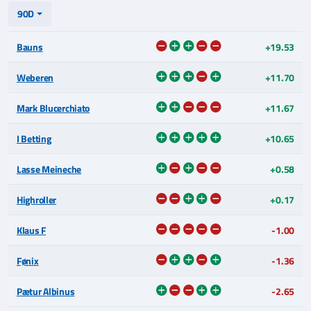
90D
Bauns
+19.53
Weberen
+11.70
Mark Blucerchiato
+11.67
I Betting
+10.65
Lasse Meineche
+0.58
Highroller
+0.17
Klaus F
-1.00
Fønix
-1.36
Pætur Albinus
-2.65