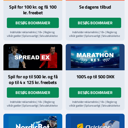
Spil for 100 kr. og få 100
Se dagens tilbud
kr. freebet
BESØG BOOKMAKER
BESØG BOOKMAKER
Indeholder reklamelinks | 18+ | Regler og
Indeholder reklamelinks | 18+ | Regler og
vilkår gælder | Spil ansvarligt | Selvudelukkelse
vilkår gælder | Spil ansvarligt | Selvudelukkelse
via
ROFUS.nu
| Kontakt Spillemyndighedens
via
ROFUS.nu
| Kontakt Spillemyndighedens
hjælpelinje på
StopSpillet.dk
hjælpelinje på
StopSpillet.dk
Læs vilkår og betingelser
her
Spil for op til 500 kr. og få
100% op til 500 DKK
op til 4 x 125 kr. freebets
BESØG BOOKMAKER
BESØG BOOKMAKER
Indeholder reklamelinks | 18+ | Regler og
Indeholder reklamelinks | 18+ | Regler og
vilkår gælder | Spil ansvarligt | Selvudelukkelse
vilkår gælder | Spil ansvarligt | Selvudelukkelse
via
ROFUS.nu
| Kontakt Spillemyndighedens
via
ROFUS.nu
| Kontakt Spillemyndighedens
hjælpelinje på
StopSpillet.dk
hjælpelinje på
StopSpillet.dk
Læs vilkår og betingelser
her