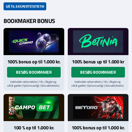
GÅ TIL EKSPERTSTATISTIK
BOOKMAKER BONUS
100% bonus op til 1.000 kr.
100% bonus up til 1.000 kr
BESØG BOOKMAKER
BESØG BOOKMAKER
Indeholder reklamelinks | 18+ | Regler og
Indeholder reklamelinks | 18+ | Regler og
vilkår gælder | Spil ansvarligt | Selvudelukkelse
vilkår gælder | Spil ansvarligt | Selvudelukkelse
via
ROFUS.nu
| Kontakt Spillemyndighedens
via
ROFUS.nu
| Kontakt Spillemyndighedens
hjælpelinje på
StopSpillet.dk
hjælpelinje på
StopSpillet.dk
Læs vilkår og betingelser
her
Læs vilkår og betingelser
her
100 % op til 1.000 kr.
100% bonus op til 1.000 kr.