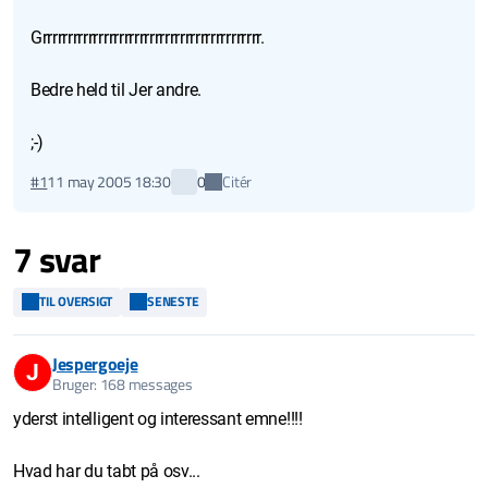
Grrrrrrrrrrrrrrrrrrrrrrrrrrrrrrrrrrrrrrrrrrr.
Bedre held til Jer andre.
;-)
Citér
#1
11 may 2005 18:30
0
7 svar
TIL OVERSIGT
SENESTE
Jespergoeje
J
Bruger: 168 messages
yderst intelligent og interessant emne!!!!
Hvad har du tabt på osv...