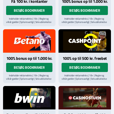
Få 100 kr. i kontanter
100% bonus op til 1.000 kr.
BESØG BOOKMAKER
BESØG BOOKMAKER
Indeholder reklamelinks | 18+ | Regler og
Indeholder reklamelinks | 18+ | Regler og
vilkår gælder | Spil ansvarligt | Selvudelukkelse
vilkår gælder | Spil ansvarligt | Selvudelukkelse
via
ROFUS.nu
| Kontakt Spillemyndighedens
via
ROFUS.nu
| Kontakt Spillemyndighedens
hjælpelinje på
StopSpillet.dk
hjælpelinje på
StopSpillet.dk
Læs vilkår og betingelser
her
Læs vilkår og betingelser
her
100% bonus op til 1.000 kr.
100% op til 500 kr. freebet
BESØG BOOKMAKER
BESØG BOOKMAKER
Indeholder reklamelinks | 18+ | Regler og
Indeholder reklamelinks | 18+ | Regler og
vilkår gælder | Spil ansvarligt | Selvudelukkelse
vilkår gælder | Spil ansvarligt | Selvudelukkelse
via
ROFUS.nu
| Kontakt Spillemyndighedens
via
ROFUS.nu
| Kontakt Spillemyndighedens
hjælpelinje på
StopSpillet.dk
hjælpelinje på
StopSpillet.dk
Læs vilkår og betingelser
her