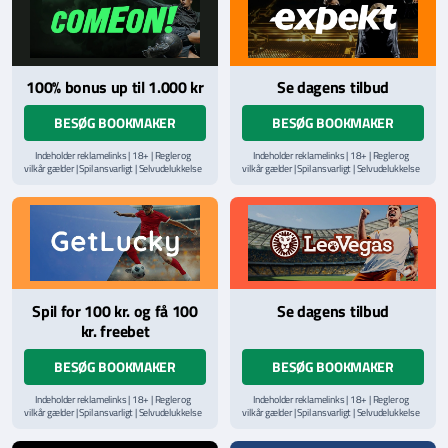
100% bonus up til 1.000 kr
Se dagens tilbud
BESØG BOOKMAKER
BESØG BOOKMAKER
Indeholder reklamelinks | 18+ | Regler og
Indeholder reklamelinks | 18+ | Regler og
vilkår gælder | Spil ansvarligt | Selvudelukkelse
vilkår gælder | Spil ansvarligt | Selvudelukkelse
via
ROFUS.nu
| Kontakt Spillemyndighedens
via
ROFUS.nu
| Kontakt Spillemyndighedens
hjælpelinje på
StopSpillet.dk
hjælpelinje på
StopSpillet.dk
Læs vilkår og betingelser
her
Læs vilkår og betingelser
her
Spil for 100 kr. og få 100
Se dagens tilbud
kr. freebet
BESØG BOOKMAKER
BESØG BOOKMAKER
Indeholder reklamelinks | 18+ | Regler og
Indeholder reklamelinks | 18+ | Regler og
vilkår gælder | Spil ansvarligt | Selvudelukkelse
vilkår gælder | Spil ansvarligt | Selvudelukkelse
via
ROFUS.nu
| Kontakt Spillemyndighedens
via
ROFUS.nu
| Kontakt Spillemyndighedens
hjælpelinje på
StopSpillet.dk
hjælpelinje på
StopSpillet.dk