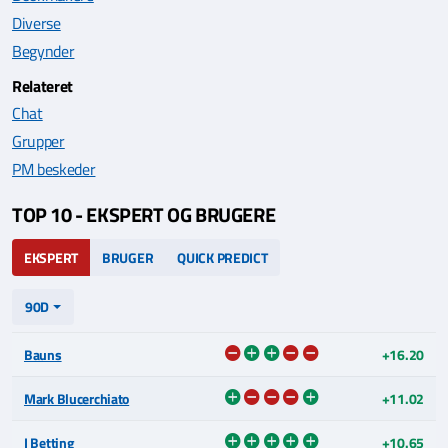
Diverse
Begynder
Relateret
Chat
Grupper
PM beskeder
TOP 10 - EKSPERT OG BRUGERE
EKSPERT
BRUGER
QUICK PREDICT
90D
Bauns
+16.20
Mark Blucerchiato
+11.02
I Betting
+10.65