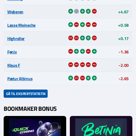
Weberen
+4.67
Lasse Meineche
+0.58
Highroller
+0.17
Fønix
-1.36
Klaus F
-2.00
Pætur Albinus
-2.65
GÅ TIL EKSPERTSTATISTIK
BOOKMAKER BONUS