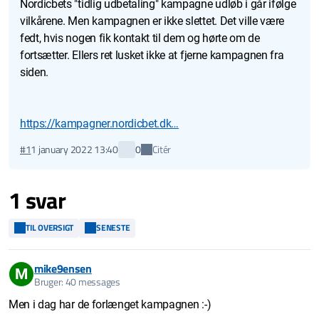
Nordicbets "tidlig udbetaling" kampagne udløb i går ifølge
vilkårene. Men kampagnen er ikke slettet. Det ville være
fedt, hvis nogen fik kontakt til dem og hørte om de
fortsætter. Ellers ret lusket ikke at fjerne kampagnen fra
siden.
https://kampagner.nordicbet.dk…
Citér
#1
1 january 2022 13:40
0
1 svar
TIL OVERSIGT
SENESTE
mike9ensen
M
Bruger: 40 messages
Men i dag har de forlænget kampagnen :-)