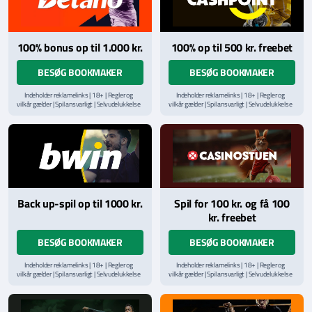
100% bonus op til 1.000 kr.
100% op til 500 kr. freebet
BESØG BOOKMAKER
BESØG BOOKMAKER
Indeholder reklamelinks | 18+ | Regler og
Indeholder reklamelinks | 18+ | Regler og
vilkår gælder | Spil ansvarligt | Selvudelukkelse
vilkår gælder | Spil ansvarligt | Selvudelukkelse
via
ROFUS.nu
| Kontakt Spillemyndighedens
via
ROFUS.nu
| Kontakt Spillemyndighedens
hjælpelinje på
StopSpillet.dk
hjælpelinje på
StopSpillet.dk
Læs vilkår og betingelser
her
Back up-spil op til 1000 kr.
Spil for 100 kr. og få 100
kr. freebet
BESØG BOOKMAKER
BESØG BOOKMAKER
Indeholder reklamelinks | 18+ | Regler og
Indeholder reklamelinks | 18+ | Regler og
vilkår gælder | Spil ansvarligt | Selvudelukkelse
vilkår gælder | Spil ansvarligt | Selvudelukkelse
via
ROFUS.nu
| Kontakt Spillemyndighedens
via
ROFUS.nu
| Kontakt Spillemyndighedens
hjælpelinje på
StopSpillet.dk
hjælpelinje på
StopSpillet.dk
Læs vilkår og betingelser
her