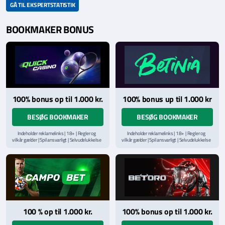
GÅ TIL EKSPERTSTATISTIK
BOOKMAKER BONUS
100% bonus op til 1.000 kr.
100% bonus up til 1.000 kr
BESØG BOOKMAKER
BESØG BOOKMAKER
Indeholder reklamelinks | 18+ | Regler og
Indeholder reklamelinks | 18+ | Regler og
vilkår gælder | Spil ansvarligt | Selvudelukkelse
vilkår gælder | Spil ansvarligt | Selvudelukkelse
via
ROFUS.nu
| Kontakt Spillemyndighedens
via
ROFUS.nu
| Kontakt Spillemyndighedens
hjælpelinje på
StopSpillet.dk
hjælpelinje på
StopSpillet.dk
Læs vilkår og betingelser
her
Læs vilkår og betingelser
her
100 % op til 1.000 kr.
100% bonus op til 1.000 kr.