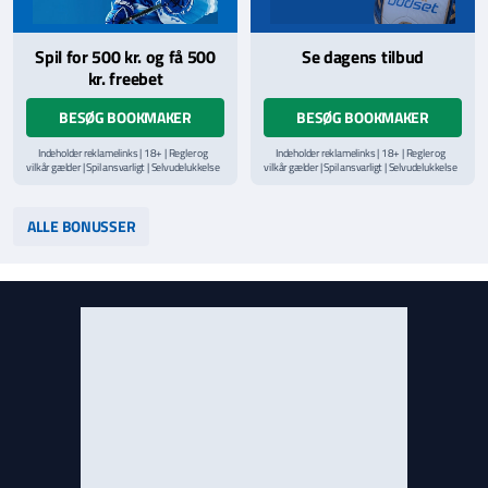
Spil for 500 kr. og få 500
Se dagens tilbud
kr. freebet
BESØG BOOKMAKER
BESØG BOOKMAKER
Indeholder reklamelinks | 18+ | Regler og
Indeholder reklamelinks | 18+ | Regler og
vilkår gælder | Spil ansvarligt | Selvudelukkelse
vilkår gælder | Spil ansvarligt | Selvudelukkelse
via
ROFUS.nu
| Kontakt Spillemyndighedens
via
ROFUS.nu
| Kontakt Spillemyndighedens
hjælpelinje på
StopSpillet.dk
hjælpelinje på
StopSpillet.dk
Læs vilkår og betingelser
her
Læs vilkår og betingelser
her
ALLE BONUSSER