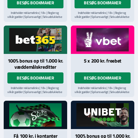
BESØG BOOKMAKER
BESØG BOOKMAKER
Indeholder reklamelinks | 18+ | Regler og
Indeholder reklamelinks | 18+ | Regler og
vilkår gælder | Spil ansvarligt | Selvudelukkelse
vilkår gælder | Spil ansvarligt | Selvudelukkelse
via
ROFUS.nu
| Kontakt Spillemyndighedens
via
ROFUS.nu
| Kontakt Spillemyndighedens
hjælpelinje på
StopSpillet.dk
hjælpelinje på
StopSpillet.dk
Læs vilkår og betingelser
her
Læs vilkår og betingelser
her
100% bonus op til 1.000 kr.
5 x 200 kr. freebet
væddemålskreditter
BESØG BOOKMAKER
BESØG BOOKMAKER
Indeholder reklamelinks | 18+ | Regler og
Indeholder reklamelinks | 18+ | Regler og
vilkår gælder | Spil ansvarligt | Selvudelukkelse
vilkår gælder | Spil ansvarligt | Selvudelukkelse
via
ROFUS.nu
| Kontakt Spillemyndighedens
via
ROFUS.nu
| Kontakt Spillemyndighedens
hjælpelinje på
StopSpillet.dk
hjælpelinje på
StopSpillet.dk
Læs vilkår og betingelser
her
Få 100 kr. i kontanter
100% bonus op til 1.000 kr.