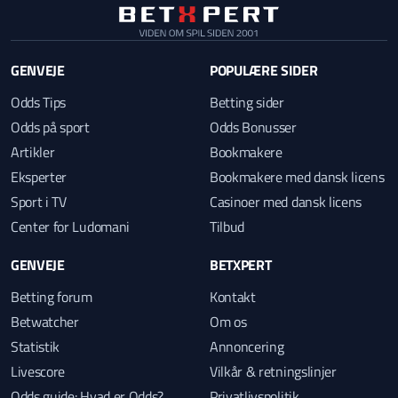
GENVEJE
POPULÆRE SIDER
Odds Tips
Betting sider
Odds på sport
Odds Bonusser
Artikler
Bookmakere
Eksperter
Bookmakere med dansk licens
Sport i TV
Casinoer med dansk licens
Center for Ludomani
Tilbud
GENVEJE
BETXPERT
Betting forum
Kontakt
Betwatcher
Om os
Statistik
Annoncering
Livescore
Vilkår & retningslinjer
Odds guide: Hvad er Odds?
Privatlivspolitik