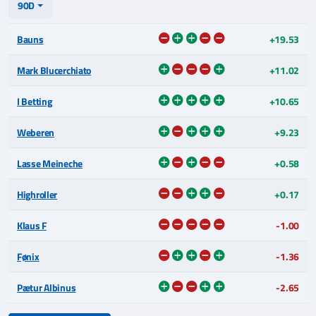
90D
Bauns
+19.53
Mark Blucerchiato
+11.02
I Betting
+10.65
Weberen
+9.23
Lasse Meineche
+0.58
Highroller
+0.17
Klaus F
-1.00
Fønix
-1.36
Pætur Albinus
-2.65