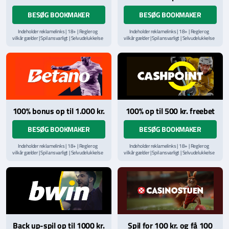
BESØG BOOKMAKER
BESØG BOOKMAKER
Indeholder reklamelinks | 18+ | Regler og
Indeholder reklamelinks | 18+ | Regler og
vilkår gælder | Spil ansvarligt | Selvudelukkelse
vilkår gælder | Spil ansvarligt | Selvudelukkelse
via
ROFUS.nu
| Kontakt Spillemyndighedens
via
ROFUS.nu
| Kontakt Spillemyndighedens
hjælpelinje på
StopSpillet.dk
hjælpelinje på
StopSpillet.dk
Læs vilkår og betingelser
her
Læs vilkår og betingelser
her
100% bonus op til 1.000 kr.
100% op til 500 kr. freebet
BESØG BOOKMAKER
BESØG BOOKMAKER
Indeholder reklamelinks | 18+ | Regler og
Indeholder reklamelinks | 18+ | Regler og
vilkår gælder | Spil ansvarligt | Selvudelukkelse
vilkår gælder | Spil ansvarligt | Selvudelukkelse
via
ROFUS.nu
| Kontakt Spillemyndighedens
via
ROFUS.nu
| Kontakt Spillemyndighedens
hjælpelinje på
StopSpillet.dk
hjælpelinje på
StopSpillet.dk
Læs vilkår og betingelser
her
Back up-spil op til 1000 kr.
Spil for 100 kr. og få 100