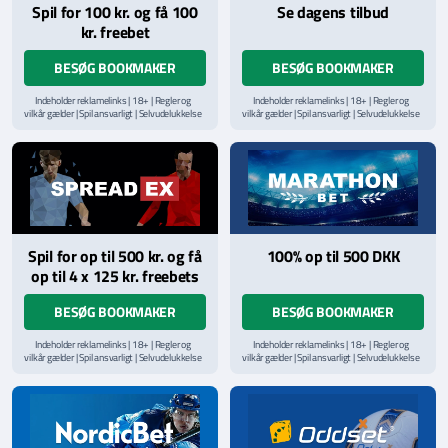
Spil for 100 kr. og få 100
Se dagens tilbud
kr. freebet
BESØG BOOKMAKER
BESØG BOOKMAKER
Indeholder reklamelinks | 18+ | Regler og
Indeholder reklamelinks | 18+ | Regler og
vilkår gælder | Spil ansvarligt | Selvudelukkelse
vilkår gælder | Spil ansvarligt | Selvudelukkelse
via
ROFUS.nu
| Kontakt Spillemyndighedens
via
ROFUS.nu
| Kontakt Spillemyndighedens
hjælpelinje på
StopSpillet.dk
hjælpelinje på
StopSpillet.dk
Læs vilkår og betingelser
her
Spil for op til 500 kr. og få
100% op til 500 DKK
op til 4 x 125 kr. freebets
BESØG BOOKMAKER
BESØG BOOKMAKER
Indeholder reklamelinks | 18+ | Regler og
Indeholder reklamelinks | 18+ | Regler og
vilkår gælder | Spil ansvarligt | Selvudelukkelse
vilkår gælder | Spil ansvarligt | Selvudelukkelse
via
ROFUS.nu
| Kontakt Spillemyndighedens
via
ROFUS.nu
| Kontakt Spillemyndighedens
hjælpelinje på
StopSpillet.dk
hjælpelinje på
StopSpillet.dk
Læs vilkår og betingelser
her