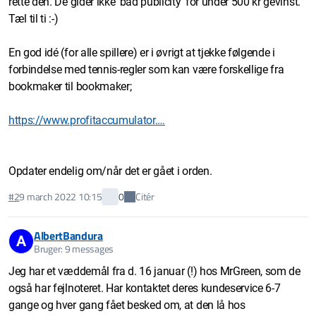
rette den. De gider ikke 'bad publicity' for under 500 kr gevinst.
Tæl til ti :-)
En god idé (for alle spillere) er i øvrigt at tjekke følgende i
forbindelse med tennis-regler som kan være forskellige fra
bookmaker til bookmaker;
https://www.profitaccumulator.…
Opdater endelig om/når det er gået i orden.
Citér
#2
9 march 2022 10:15
0
AlbertBandura
A
Bruger: 9 messages
Jeg har et væddemål fra d. 16 januar (!) hos MrGreen, som de
også har fejlnoteret. Har kontaktet deres kundeservice 6-7
gange og hver gang fået besked om, at den lå hos