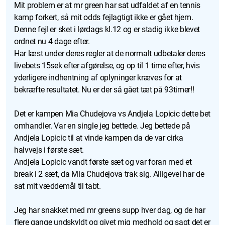
Mit problem er at mr green har sat udfaldet af en tennis
kamp forkert, så mit odds fejlagtigt ikke er gået hjem.
Denne fejl er sket i lørdags kl.12 og er stadig ikke blevet
ordnet nu 4 dage efter.
Har læst under deres regler at de normalt udbetaler deres
livebets 15sek efter afgørelse, og op til 1 time efter, hvis
yderligere indhentning af oplyninger kræves for at
bekræfte resultatet. Nu er der så gået tæt på 93timer!!
Det er kampen Mia Chudejova vs Andjela Lopicic dette bet
omhandler. Var en single jeg bettede. Jeg bettede på
Andjela Lopicic til at vinde kampen da de var cirka
halvvejs i første sæt.
Andjela Lopicic vandt første sæt og var foran med et
break i 2 sæt, da Mia Chudejova trak sig. Alligevel har de
sat mit væddemål til tabt.
Jeg har snakket med mr greens supp hver dag, og de har
flere gange undskyldt og givet mig medhold og sagt det er