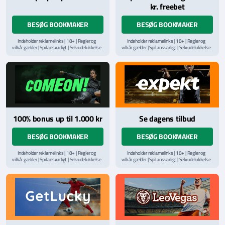
kr. freebet
BESØG BOOKMAKER
BESØG BOOKMAKER
Indeholder reklamelinks | 18+ | Regler og
Indeholder reklamelinks | 18+ | Regler og
vilkår gælder | Spil ansvarligt | Selvudelukkelse
vilkår gælder | Spil ansvarligt | Selvudelukkelse
via
ROFUS.nu
| Kontakt Spillemyndighedens
via
ROFUS.nu
| Kontakt Spillemyndighedens
hjælpelinje på
StopSpillet.dk
hjælpelinje på
StopSpillet.dk
Læs vilkår og betingelser
her
100% bonus up til 1.000 kr
Se dagens tilbud
BESØG BOOKMAKER
BESØG BOOKMAKER
Indeholder reklamelinks | 18+ | Regler og
Indeholder reklamelinks | 18+ | Regler og
vilkår gælder | Spil ansvarligt | Selvudelukkelse
vilkår gælder | Spil ansvarligt | Selvudelukkelse
via
ROFUS.nu
| Kontakt Spillemyndighedens
via
ROFUS.nu
| Kontakt Spillemyndighedens
hjælpelinje på
StopSpillet.dk
hjælpelinje på
StopSpillet.dk
Læs vilkår og betingelser
her
Læs vilkår og betingelser
her