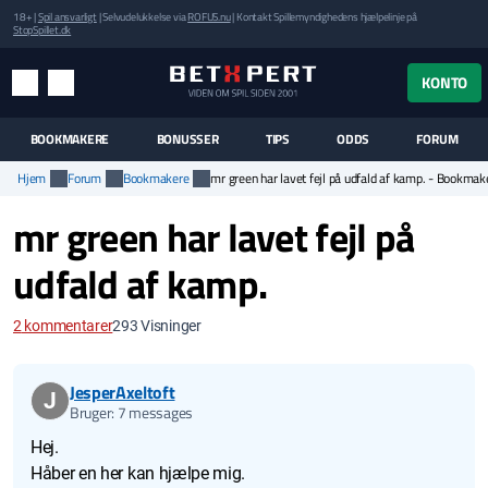
18+ |
Spil ansvarligt
| Selvudelukkelse via
ROFUS.nu
| Kontakt Spillemyndighedens hjælpelinje på
StopSpillet.dk
UK MENUEN
KONTO
MENU
SØG
BOOKMAKERE
BONUSSER
TIPS
ODDS
FORUM
Hjem
Forum
Bookmakere
mr green har lavet fejl på udfald af kamp. - Bookma
mr green har lavet fejl på
udfald af kamp.
2
kommentarer
293
Visninger
JesperAxeltoft
J
Bruger: 7 messages
Hej.
Håber en her kan hjælpe mig.