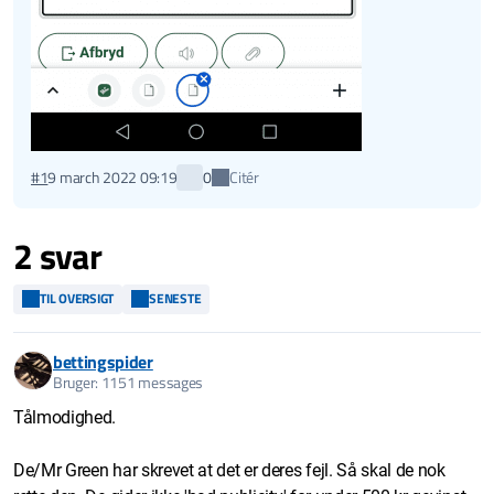
Citér
#1
9 march 2022 09:19
0
2 svar
TIL OVERSIGT
SENESTE
bettingspider
Bruger: 1151 messages
Tålmodighed.
De/Mr Green har skrevet at det er deres fejl. Så skal de nok