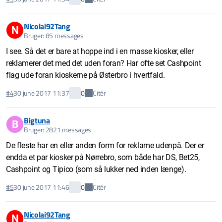
Nicolai92Tang
N
Bruger: 85 messages
I see. Så det er bare at hoppe ind i en masse kiosker, eller
reklamerer det med det uden foran? Har ofte set Cashpoint
flag ude foran kioskerne på Østerbro i hvertfald.
Citér
#4
30 june 2017 11:37
0
Bigtuna
B
Bruger: 2821 messages
De fleste har en eller anden form for reklame udenpå. Der er
endda et par kiosker på Nørrebro, som både har DS, Bet25,
Cashpoint og Tipico (som så lukker ned inden længe).
Citér
#5
30 june 2017 11:46
0
Nicolai92Tang
N