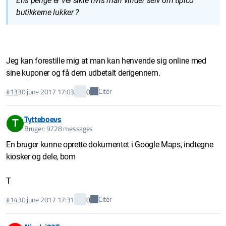
Ens penge er vel sikre hvis man vinder selv om tipico
butikkerne lukker ?
Jeg kan forestille mig at man kan henvende sig online med
sine kuponer og få dem udbetalt derigennem.
Citér
#13
30 june 2017 17:03
0
Tytteboevs
T
Bruger: 9728 messages
En bruger kunne oprette dokumentet i Google Maps, indtegne
kiosker og dele, bom
T
Citér
#14
30 june 2017 17:31
0