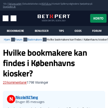
18+ |
Spil ansvarligt
| Selvudelukkelse via
ROFUS.nu
| Kontakt Spillemyndighedens hjælpelinje på
StopSpillet.dk
UK MENUEN
KONTO
MENU
SØG
BOOKMAKERE
BONUSSER
TIPS
ODDS
FORUM
Hjem
Forum
Bookmakere
Hvilke bookmakere kan findes i Københavns kiosker
Hvilke bookmakere kan
findes i Københavns
kiosker?
23
kommentarer
1798
Visninger
Nicolai92Tang
N
Bruger: 85 messages