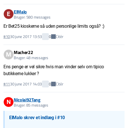
ElMalo
E
Bruger: 580 messages
Er Bet25 kioskerne så uden personlige limits også? :)
Citér
#10
30 june 2017 13:53
0
Macher22
M
Bruger: 48 messages
Ens penge er vel sikre hvis man vinder selv om tipico
butikkerne lukker ?
Citér
#11
30 june 2017 14:03
0
Nicolai92Tang
N
Bruger: 85 messages
ElMalo skrev et indlæg i #10