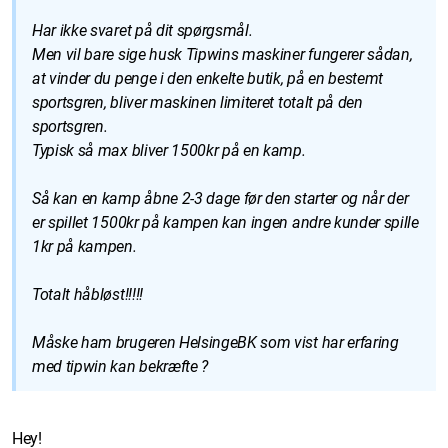
Har ikke svaret på dit spørgsmål.
Men vil bare sige husk Tipwins maskiner fungerer sådan,
at vinder du penge i den enkelte butik, på en bestemt
sportsgren, bliver maskinen limiteret totalt på den
sportsgren.
Typisk så max bliver 1500kr på en kamp.
Så kan en kamp åbne 2-3 dage før den starter og når der
er spillet 1500kr på kampen kan ingen andre kunder spille
1kr på kampen.
Totalt håbløst!!!!!
Måske ham brugeren HelsingeBK som vist har erfaring
med tipwin kan bekræfte ?
Hey!