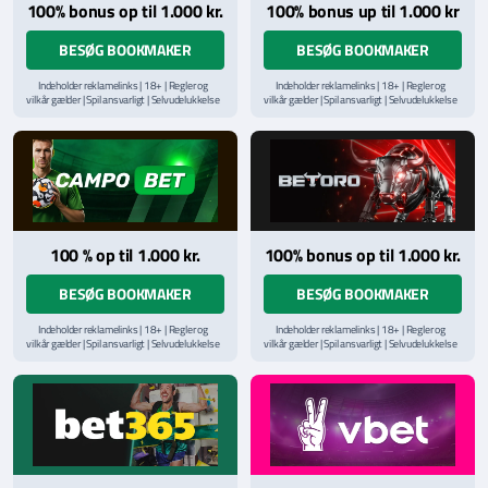
100% bonus op til 1.000 kr.
100% bonus up til 1.000 kr
BESØG BOOKMAKER
BESØG BOOKMAKER
Indeholder reklamelinks | 18+ | Regler og
Indeholder reklamelinks | 18+ | Regler og
vilkår gælder | Spil ansvarligt | Selvudelukkelse
vilkår gælder | Spil ansvarligt | Selvudelukkelse
via
ROFUS.nu
| Kontakt Spillemyndighedens
via
ROFUS.nu
| Kontakt Spillemyndighedens
hjælpelinje på
StopSpillet.dk
hjælpelinje på
StopSpillet.dk
Læs vilkår og betingelser
her
Læs vilkår og betingelser
her
100 % op til 1.000 kr.
100% bonus op til 1.000 kr.
BESØG BOOKMAKER
BESØG BOOKMAKER
Indeholder reklamelinks | 18+ | Regler og
Indeholder reklamelinks | 18+ | Regler og
vilkår gælder | Spil ansvarligt | Selvudelukkelse
vilkår gælder | Spil ansvarligt | Selvudelukkelse
via
ROFUS.nu
| Kontakt Spillemyndighedens
via
ROFUS.nu
| Kontakt Spillemyndighedens
hjælpelinje på
StopSpillet.dk
hjælpelinje på
StopSpillet.dk
Læs vilkår og betingelser
her
Læs vilkår og betingelser
her