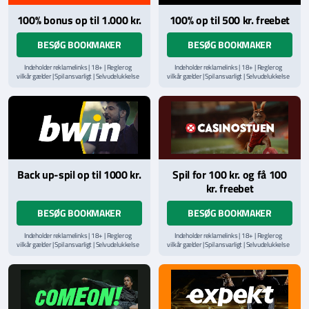
100% bonus op til 1.000 kr.
100% op til 500 kr. freebet
BESØG BOOKMAKER
BESØG BOOKMAKER
Indeholder reklamelinks | 18+ | Regler og
Indeholder reklamelinks | 18+ | Regler og
vilkår gælder | Spil ansvarligt | Selvudelukkelse
vilkår gælder | Spil ansvarligt | Selvudelukkelse
via
ROFUS.nu
| Kontakt Spillemyndighedens
via
ROFUS.nu
| Kontakt Spillemyndighedens
hjælpelinje på
StopSpillet.dk
hjælpelinje på
StopSpillet.dk
Læs vilkår og betingelser
her
Back up-spil op til 1000 kr.
Spil for 100 kr. og få 100
kr. freebet
BESØG BOOKMAKER
BESØG BOOKMAKER
Indeholder reklamelinks | 18+ | Regler og
Indeholder reklamelinks | 18+ | Regler og
vilkår gælder | Spil ansvarligt | Selvudelukkelse
vilkår gælder | Spil ansvarligt | Selvudelukkelse
via
ROFUS.nu
| Kontakt Spillemyndighedens
via
ROFUS.nu
| Kontakt Spillemyndighedens
hjælpelinje på
StopSpillet.dk
hjælpelinje på
StopSpillet.dk
Læs vilkår og betingelser
her