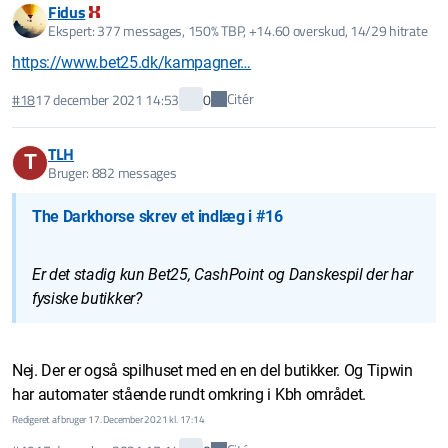
Fidus
Ekspert: 377 messages, 150% TBP, +14.60 overskud, 14/29 hitrate
https://www.bet25.dk/kampagner…
Citér
#18
17 december 2021 14:53
0
TLH
T
Bruger: 882 messages
The Darkhorse skrev et indlæg i #16
Er det stadig kun Bet25, CashPoint og Danskespil der har
fysiske butikker?
Nej. Der er også spilhuset med en en del butikker. Og Tipwin
har automater stående rundt omkring i Kbh området.
Redigeret af bruger 17. December 2021 kl. 17:14