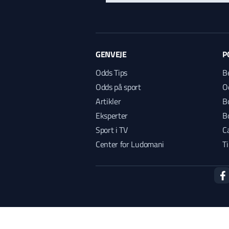
GENVEJE
P
Odds Tips
B
Odds på sport
O
Artikler
B
Eksperter
B
Sport i TV
C
Center for Ludomani
T
face
ew
ds