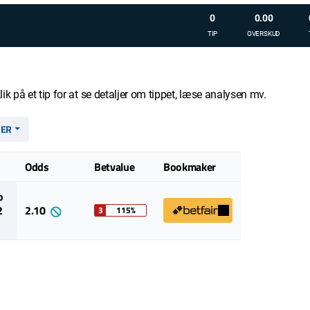
0
0.00
TIP
OVERSKUD
lik på et tip for at se detaljer om tippet, læse analysen mv.
GER
Odds
Betvalue
Bookmaker
o
2
2.10
3
115%