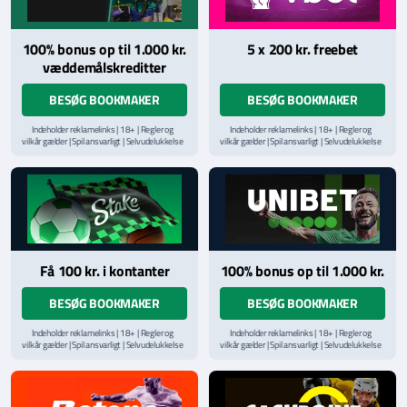
100% bonus op til 1.000 kr.
5 x 200 kr. freebet
væddemålskreditter
BESØG BOOKMAKER
BESØG BOOKMAKER
Indeholder reklamelinks | 18+ | Regler og
Indeholder reklamelinks | 18+ | Regler og
vilkår gælder | Spil ansvarligt | Selvudelukkelse
vilkår gælder | Spil ansvarligt | Selvudelukkelse
via
ROFUS.nu
| Kontakt Spillemyndighedens
via
ROFUS.nu
| Kontakt Spillemyndighedens
hjælpelinje på
StopSpillet.dk
hjælpelinje på
StopSpillet.dk
Læs vilkår og betingelser
her
Få 100 kr. i kontanter
100% bonus op til 1.000 kr.
BESØG BOOKMAKER
BESØG BOOKMAKER
Indeholder reklamelinks | 18+ | Regler og
Indeholder reklamelinks | 18+ | Regler og
vilkår gælder | Spil ansvarligt | Selvudelukkelse
vilkår gælder | Spil ansvarligt | Selvudelukkelse
via
ROFUS.nu
| Kontakt Spillemyndighedens
via
ROFUS.nu
| Kontakt Spillemyndighedens
hjælpelinje på
StopSpillet.dk
hjælpelinje på
StopSpillet.dk
Læs vilkår og betingelser
her
Læs vilkår og betingelser
her