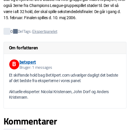
også 3erne fra Champions League-gruppespillet støder til. Der vil så
være i alt 32 hold, der skal spille sekstendedelsfinaler. De går i gang d.
15. februar. Finalen spilles d. 10. maj 2006.
Del
0
Tags:
Ekspertpanelet
Om forfatteren
betxpert
B
Bruger: 1 messages
Et skiftende hold bag BetXpert.com udvælger dagligt det bedste
af det bedste fra eksperterne i vores panel.
Aktuelle eksperter: Nicolai Kristensen, John Dorf og Anders
Kristensen.
Kommentarer