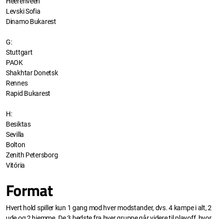
Heerenveen
Levski Sofia
Dinamo Bukarest
G:
Stuttgart
PAOK
Shakhtar Donetsk
Rennes
Rapid Bukarest
H:
Besiktas
Sevilla
Bolton
Zenith Petersborg
Vitória
Format
Hvert hold spiller kun 1 gang mod hver modstander, dvs. 4 kampe i alt, 2
ude og 2 hjemme. De 3 bedste fra hver gruppe går videre til playoff, hvor