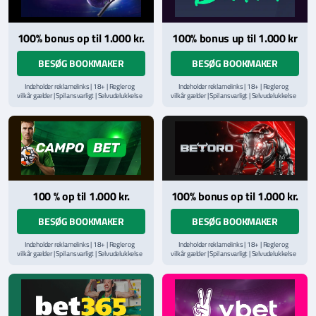
100% bonus op til 1.000 kr.
100% bonus up til 1.000 kr
BESØG BOOKMAKER
BESØG BOOKMAKER
Indeholder reklamelinks | 18+ | Regler og
Indeholder reklamelinks | 18+ | Regler og
vilkår gælder | Spil ansvarligt | Selvudelukkelse
vilkår gælder | Spil ansvarligt | Selvudelukkelse
via
ROFUS.nu
| Kontakt Spillemyndighedens
via
ROFUS.nu
| Kontakt Spillemyndighedens
hjælpelinje på
StopSpillet.dk
hjælpelinje på
StopSpillet.dk
Læs vilkår og betingelser
her
Læs vilkår og betingelser
her
100 % op til 1.000 kr.
100% bonus op til 1.000 kr.
BESØG BOOKMAKER
BESØG BOOKMAKER
Indeholder reklamelinks | 18+ | Regler og
Indeholder reklamelinks | 18+ | Regler og
vilkår gælder | Spil ansvarligt | Selvudelukkelse
vilkår gælder | Spil ansvarligt | Selvudelukkelse
via
ROFUS.nu
| Kontakt Spillemyndighedens
via
ROFUS.nu
| Kontakt Spillemyndighedens
hjælpelinje på
StopSpillet.dk
hjælpelinje på
StopSpillet.dk
Læs vilkår og betingelser
her
Læs vilkår og betingelser
her