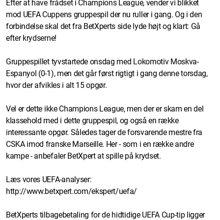
Efter at have frådset i Champions League, vender vi blikket
mod UEFA Cuppens gruppespil der nu ruller i gang. Og i den
forbindelse skal det fra BetXperts side lyde højt og klart: Gå
efter krydserne!
Gruppespillet tyvstartede onsdag med Lokomotiv Moskva-
Espanyol (0-1), men det går først rigtigt i gang denne torsdag,
hvor der afvikles i alt 15 opgør.
Vel er dette ikke Champions League, men der er skam en del
klassehold med i dette gruppespil, og også en række
interessante opgør. Således tager de forsvarende mestre fra
CSKA imod franske Marseille. Her - som i en række andre
kampe - anbefaler BetXpert at spille på krydset.
Læs vores UEFA-analyser:
http://www.betxpert.com/ekspert/uefa/
BetXperts tilbagebetaling for de hidtidige UEFA Cup-tip ligger