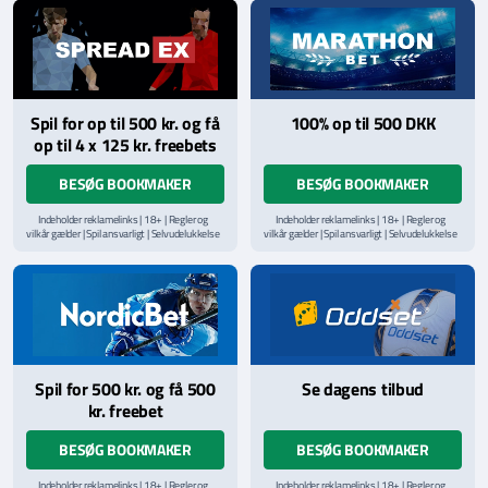
Læs vilkår og betingelser
her
Spil for op til 500 kr. og få
100% op til 500 DKK
op til 4 x 125 kr. freebets
BESØG BOOKMAKER
BESØG BOOKMAKER
Indeholder reklamelinks | 18+ | Regler og
Indeholder reklamelinks | 18+ | Regler og
vilkår gælder | Spil ansvarligt | Selvudelukkelse
vilkår gælder | Spil ansvarligt | Selvudelukkelse
via
ROFUS.nu
| Kontakt Spillemyndighedens
via
ROFUS.nu
| Kontakt Spillemyndighedens
hjælpelinje på
StopSpillet.dk
hjælpelinje på
StopSpillet.dk
Læs vilkår og betingelser
her
Spil for 500 kr. og få 500
Se dagens tilbud
kr. freebet
BESØG BOOKMAKER
BESØG BOOKMAKER
Indeholder reklamelinks | 18+ | Regler og
Indeholder reklamelinks | 18+ | Regler og