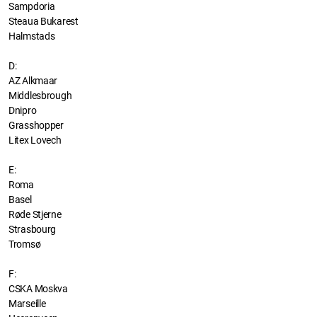
Sampdoria
Steaua Bukarest
Halmstads
D:
AZ Alkmaar
Middlesbrough
Dnipro
Grasshopper
Litex Lovech
E:
Roma
Basel
Røde Stjerne
Strasbourg
Tromsø
F:
CSKA Moskva
Marseille