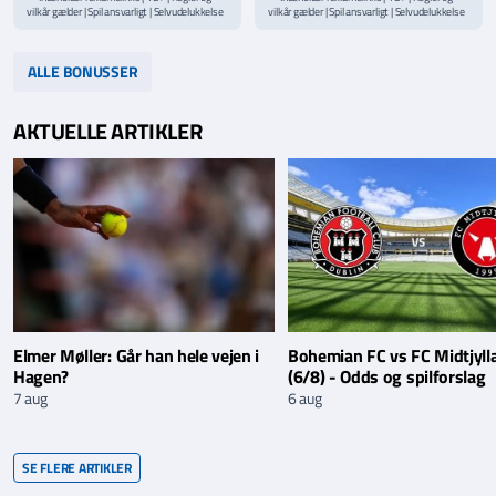
vilkår gælder | Spil ansvarligt | Selvudelukkelse
vilkår gælder | Spil ansvarligt | Selvudelukkelse
via
ROFUS.nu
| Kontakt Spillemyndighedens
via
ROFUS.nu
| Kontakt Spillemyndighedens
hjælpelinje på
StopSpillet.dk
hjælpelinje på
StopSpillet.dk
Læs vilkår og betingelser
her
Læs vilkår og betingelser
her
ALLE BONUSSER
AKTUELLE ARTIKLER
Elmer Møller: Går han hele vejen i
Bohemian FC vs FC Midtjyll
Hagen?
(6/8) - Odds og spilforslag
7 aug
6 aug
SE FLERE ARTIKLER