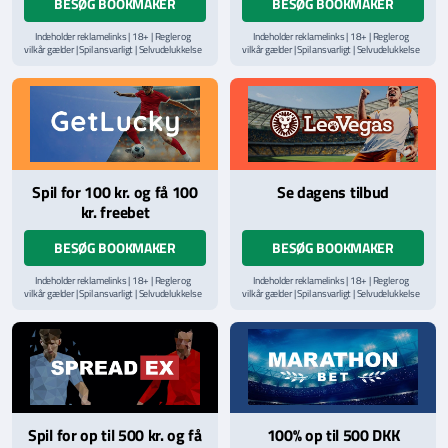
BESØG BOOKMAKER
BESØG BOOKMAKER
Indeholder reklamelinks | 18+ | Regler og
Indeholder reklamelinks | 18+ | Regler og
vilkår gælder | Spil ansvarligt | Selvudelukkelse
vilkår gælder | Spil ansvarligt | Selvudelukkelse
via
ROFUS.nu
| Kontakt Spillemyndighedens
via
ROFUS.nu
| Kontakt Spillemyndighedens
hjælpelinje på
StopSpillet.dk
hjælpelinje på
StopSpillet.dk
Læs vilkår og betingelser
her
Læs vilkår og betingelser
her
Spil for 100 kr. og få 100
Se dagens tilbud
kr. freebet
BESØG BOOKMAKER
BESØG BOOKMAKER
Indeholder reklamelinks | 18+ | Regler og
Indeholder reklamelinks | 18+ | Regler og
vilkår gælder | Spil ansvarligt | Selvudelukkelse
vilkår gælder | Spil ansvarligt | Selvudelukkelse
via
ROFUS.nu
| Kontakt Spillemyndighedens
via
ROFUS.nu
| Kontakt Spillemyndighedens
hjælpelinje på
StopSpillet.dk
hjælpelinje på
StopSpillet.dk
Læs vilkår og betingelser
her
Spil for op til 500 kr. og få
100% op til 500 DKK