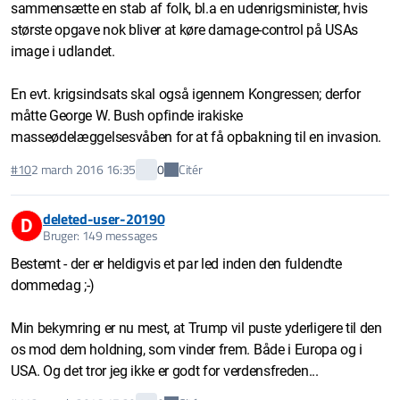
sammensætte en stab af folk, bl.a en udenrigsminister, hvis
største opgave nok bliver at køre damage-control på USAs
image i udlandet.
En evt. krigsindsats skal også igennem Kongressen; derfor
måtte George W. Bush opfinde irakiske
masseødelæggelsesvåben for at få opbakning til en invasion.
Citér
#10
2 march 2016 16:35
0
deleted-user-20190
D
Bruger: 149 messages
Bestemt - der er heldigvis et par led inden den fuldendte
dommedag ;-)
Min bekymring er nu mest, at Trump vil puste yderligere til den
os mod dem holdning, som vinder frem. Både i Europa og i
USA. Og det tror jeg ikke er godt for verdensfreden...