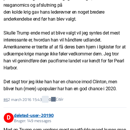
reaganomics og afslutning på
den kolde krig gav hans lederevner en noget bredere
anderkendelse end før han blev valgt.
Skulle Trump ende med at blive valgt vil jeg syntes det mest
interessante er, hvordan han vil håndtere udlandet.
Amerikanerne er trætte af at få deres børn hjem i ligkister for at
udkæmpe krige mange ikke føler vedkommer dem. Jeg tror
han vil genindføre den pacifisme landet var kendt for før Pearl
Harbor.
Det sagt tror jeg ikke han har en chance imod Clinton, men
bliver hun (mere) upopulær har han en god chance i 2020.
Citér
#6
2 march 2016 15:43
0
deleted-user-20190
D
Bruger: 149 messages
Med en Trump som verdens mest magtfulde mand kunne man