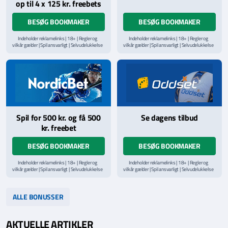
op til 4 x 125 kr. freebets
BESØG BOOKMAKER
BESØG BOOKMAKER
Indeholder reklamelinks | 18+ | Regler og
Indeholder reklamelinks | 18+ | Regler og
vilkår gælder | Spil ansvarligt | Selvudelukkelse
vilkår gælder | Spil ansvarligt | Selvudelukkelse
via
ROFUS.nu
| Kontakt Spillemyndighedens
via
ROFUS.nu
| Kontakt Spillemyndighedens
hjælpelinje på
StopSpillet.dk
hjælpelinje på
StopSpillet.dk
Læs vilkår og betingelser
her
Spil for 500 kr. og få 500
Se dagens tilbud
kr. freebet
BESØG BOOKMAKER
BESØG BOOKMAKER
Indeholder reklamelinks | 18+ | Regler og
Indeholder reklamelinks | 18+ | Regler og
vilkår gælder | Spil ansvarligt | Selvudelukkelse
vilkår gælder | Spil ansvarligt | Selvudelukkelse
via
ROFUS.nu
| Kontakt Spillemyndighedens
via
ROFUS.nu
| Kontakt Spillemyndighedens
hjælpelinje på
StopSpillet.dk
hjælpelinje på
StopSpillet.dk
Læs vilkår og betingelser
her
Læs vilkår og betingelser
her
ALLE BONUSSER
AKTUELLE ARTIKLER