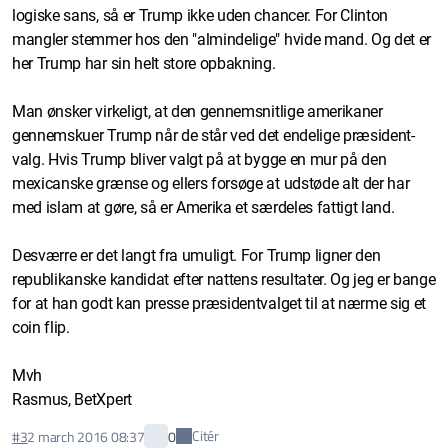
logiske sans, så er Trump ikke uden chancer. For Clinton
mangler stemmer hos den "almindelige" hvide mand. Og det er
her Trump har sin helt store opbakning.
Man ønsker virkeligt, at den gennemsnitlige amerikaner
gennemskuer Trump når de står ved det endelige præsident-
valg. Hvis Trump bliver valgt på at bygge en mur på den
mexicanske grænse og ellers forsøge at udstøde alt der har
med islam at gøre, så er Amerika et særdeles fattigt land.
Desværre er det langt fra umuligt. For Trump ligner den
republikanske kandidat efter nattens resultater. Og jeg er bange
for at han godt kan presse præsidentvalget til at nærme sig et
coin flip.
Mvh
Rasmus, BetXpert
Citér
#3
2 march 2016 08:37
0