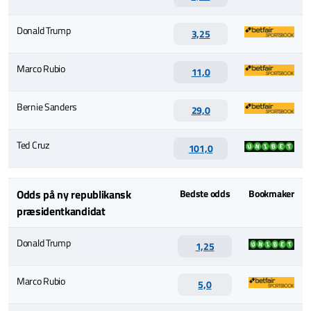
Donald Trump
3,25
Marco Rubio
11,0
Bernie Sanders
29,0
Ted Cruz
101,0
Odds på ny republikansk
Bedste odds
Bookmaker
præsidentkandidat
Donald Trump
1,25
Marco Rubio
5,0