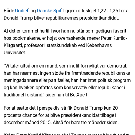
*
*
Både
Unibet
og
Danske Spil
ligger i oddslejet 1,22 - 1,25 for at
Donald Trump bliver republikanernes præsidentkandidat.
At det er kommet hertil, hvor han nu står som gedigen favorit
hos bookmakerne, er højst overraskende, mener Peter Kurrild-
Klitgaard, professor i statskundskab ved Københavns
Universitet.
"Vi taler altså om en mand, som indtil for nyligt var demokrat,
han har nærmest ingen støtte fra fremtrædende republikanske
meningsdannere eller partifæller, han har intet politisk program
og kan hverken opfattes som konservativ eller republikaner i
traditionel forstand," siger han til BetXpert.
For at sætte det i perspektiv, så fik Donald Trump kun 20
procents chance for at blive præsidentkandidat tilbage i
december måned 2015. Altså for bare tre måneder siden.