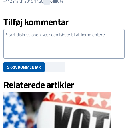
Citér
#11
2 march 2016 17:20
0
Tilføj kommentar
SKRIV KOMMENTAR
Relaterede artikler