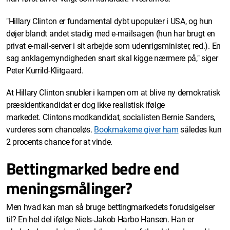
"Hillary Clinton er fundamental dybt upopulær i USA, og hun
døjer blandt andet stadig med e-mailsagen (hun har brugt en
privat e-mail-server i sit arbejde som udenrigsminister, red.). En
sag anklagemyndigheden snart skal kigge nærmere på," siger
Peter Kurrild-Klitgaard.
At Hillary Clinton snubler i kampen om at blive ny demokratisk
præsidentkandidat er dog ikke realistisk ifølge
markedet. Clintons modkandidat, socialisten Bernie Sanders,
vurderes som chanceløs.
Bookmakerne giver ham
således kun
2 procents chance for at vinde.
Bettingmarked bedre end
meningsmålinger?
Men hvad kan man så bruge bettingmarkedets forudsigelser
til? En hel del ifølge Niels-Jakob Harbo Hansen. Han er