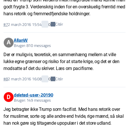
godt frygte 3. Verdenskrig inden for en overskuelig fremtid med
hans retorik og fremmedfjendske holdninger.
Citér
#7
2 march 2016 15:54
0
AllanW
A
Bruger: 810 messages
Der er muligvis, teoretisk, en sammenhæng mellem at ville
lukke egne grænser og risiko for at starte krige, og det er den
modsatte af det du skriver. Læs om pacifisme.
Citér
#8
2 march 2016 16:08
0
deleted-user-20190
D
Bruger: 149 messages
Jeg betragter ikke Trump som facifist. Med hans retorik over
for muslimer, sorte og alle andre end hvide, rige mænd, så skal
han nok gøre sig tiltagende upopulær i det store udland.