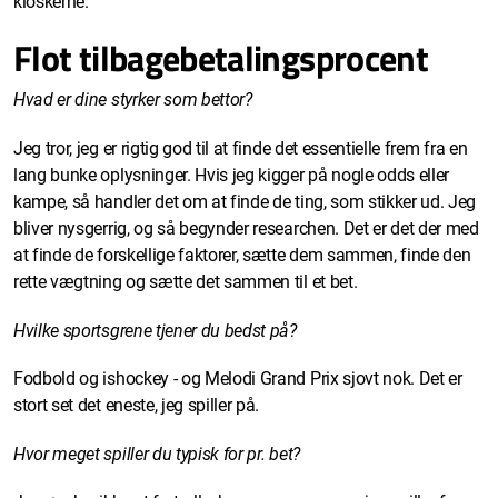
kioskerne.
Flot tilbagebetalingsprocent
Hvad er dine styrker som bettor?
Jeg tror, jeg er rigtig god til at finde det essentielle frem fra en
lang bunke oplysninger. Hvis jeg kigger på nogle odds eller
kampe, så handler det om at finde de ting, som stikker ud. Jeg
bliver nysgerrig, og så begynder researchen. Det er det der med
at finde de forskellige faktorer, sætte dem sammen, finde den
rette vægtning og sætte det sammen til et bet.
Hvilke sportsgrene tjener du bedst på?
Fodbold og ishockey - og Melodi Grand Prix sjovt nok. Det er
stort set det eneste, jeg spiller på.
Hvor meget spiller du typisk for pr. bet?