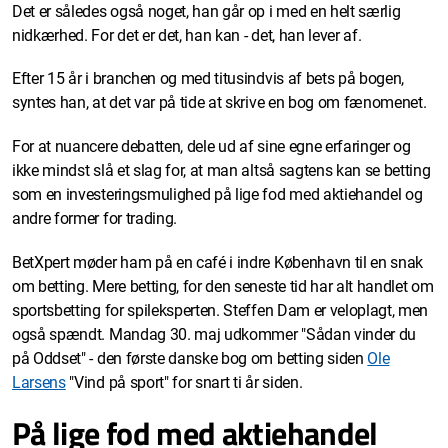
Det er således også noget, han går op i med en helt særlig
nidkærhed. For det er det, han kan - det, han lever af.
Efter 15 år i branchen og med titusindvis af bets på bogen,
syntes han, at det var på tide at skrive en bog om fænomenet.
For at nuancere debatten, dele ud af sine egne erfaringer og
ikke mindst slå et slag for, at man altså sagtens kan se betting
som en investeringsmulighed på lige fod med aktiehandel og
andre former for trading.
BetXpert møder ham på en café i indre København til en snak
om betting. Mere betting, for den seneste tid har alt handlet om
sportsbetting for spileksperten. Steffen Dam er veloplagt, men
også spændt. Mandag 30. maj udkommer "Sådan vinder du
på Oddset" - den første danske bog om betting siden
Ole
Larsens
"Vind på sport" for snart ti år siden.
På lige fod med aktiehandel