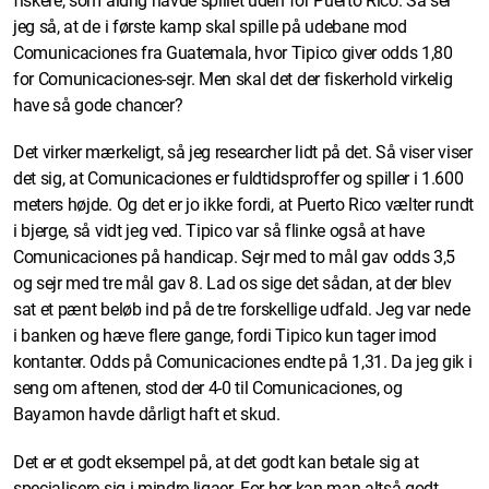
fiskere, som aldrig havde spillet uden for Puerto Rico. Så ser
jeg så, at de i første kamp skal spille på udebane mod
Comunicaciones fra Guatemala, hvor Tipico giver odds 1,80
for Comunicaciones-sejr. Men skal det der fiskerhold virkelig
have så gode chancer?
Det virker mærkeligt, så jeg researcher lidt på det. Så viser viser
det sig, at Comunicaciones er fuldtidsproffer og spiller i 1.600
meters højde. Og det er jo ikke fordi, at Puerto Rico vælter rundt
i bjerge, så vidt jeg ved. Tipico var så flinke også at have
Comunicaciones på handicap. Sejr med to mål gav odds 3,5
og sejr med tre mål gav 8. Lad os sige det sådan, at der blev
sat et pænt beløb ind på de tre forskellige udfald. Jeg var nede
i banken og hæve flere gange, fordi Tipico kun tager imod
kontanter. Odds på Comunicaciones endte på 1,31. Da jeg gik i
seng om aftenen, stod der 4-0 til Comunicaciones, og
Bayamon havde dårligt haft et skud.
Det er et godt eksempel på, at det godt kan betale sig at
specialisere sig i mindre ligaer. For her kan man altså godt