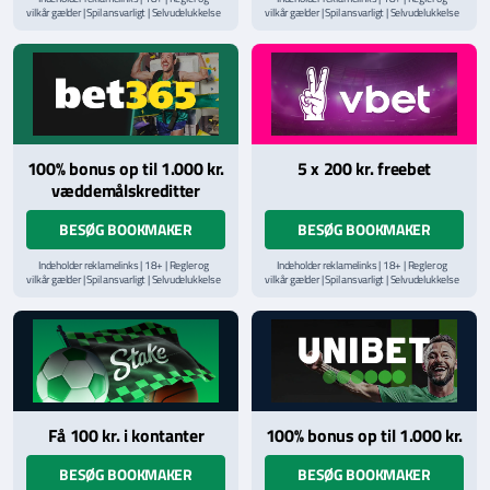
vilkår gælder | Spil ansvarligt | Selvudelukkelse
vilkår gælder | Spil ansvarligt | Selvudelukkelse
via
ROFUS.nu
| Kontakt Spillemyndighedens
via
ROFUS.nu
| Kontakt Spillemyndighedens
hjælpelinje på
StopSpillet.dk
hjælpelinje på
StopSpillet.dk
Læs vilkår og betingelser
her
Læs vilkår og betingelser
her
100% bonus op til 1.000 kr.
5 x 200 kr. freebet
væddemålskreditter
BESØG BOOKMAKER
BESØG BOOKMAKER
Indeholder reklamelinks | 18+ | Regler og
Indeholder reklamelinks | 18+ | Regler og
vilkår gælder | Spil ansvarligt | Selvudelukkelse
vilkår gælder | Spil ansvarligt | Selvudelukkelse
via
ROFUS.nu
| Kontakt Spillemyndighedens
via
ROFUS.nu
| Kontakt Spillemyndighedens
hjælpelinje på
StopSpillet.dk
hjælpelinje på
StopSpillet.dk
Læs vilkår og betingelser
her
Få 100 kr. i kontanter
100% bonus op til 1.000 kr.
BESØG BOOKMAKER
BESØG BOOKMAKER