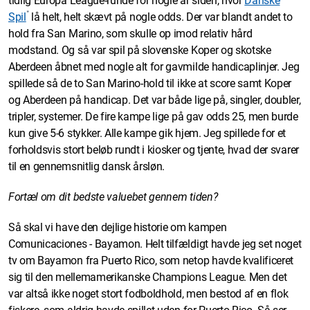
tidlig Europa League-runde for nogle år siden, hvor
Danske
*
Spil
lå helt, helt skævt på nogle odds. Der var blandt andet to
hold fra San Marino, som skulle op imod relativ hård
modstand. Og så var spil på slovenske Koper og skotske
Aberdeen åbnet med nogle alt for gavmilde handicaplinjer. Jeg
spillede så de to San Marino-hold til ikke at score samt Koper
og Aberdeen på handicap. Det var både lige på, singler, doubler,
tripler, systemer. De fire kampe lige på gav odds 25, men burde
kun give 5-6 stykker. Alle kampe gik hjem. Jeg spillede for et
forholdsvis stort beløb rundt i kiosker og tjente, hvad der svarer
til en gennemsnitlig dansk årsløn.
Fortæl om dit bedste valuebet gennem tiden?
Så skal vi have den dejlige historie om kampen
Comunicaciones - Bayamon. Helt tilfældigt havde jeg set noget
tv om Bayamon fra Puerto Rico, som netop havde kvalificeret
sig til den mellemamerikanske Champions League. Men det
var altså ikke noget stort fodboldhold, men bestod af en flok