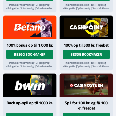
Indeholder reklamelinks | 18+ | Regler og
Indeholder reklamelinks | 18+ | Regler og
vilkår gælder | Spil ansvarligt | Selvudelukkelse
vilkår gælder | Spil ansvarligt | Selvudelukkelse
via
ROFUS.nu
| Kontakt Spillemyndighedens
via
ROFUS.nu
| Kontakt Spillemyndighedens
hjælpelinje på
StopSpillet.dk
hjælpelinje på
StopSpillet.dk
Læs vilkår og betingelser
her
Læs vilkår og betingelser
her
100% bonus op til 1.000 kr.
100% op til 500 kr. freebet
BESØG BOOKMAKER
BESØG BOOKMAKER
Indeholder reklamelinks | 18+ | Regler og
Indeholder reklamelinks | 18+ | Regler og
vilkår gælder | Spil ansvarligt | Selvudelukkelse
vilkår gælder | Spil ansvarligt | Selvudelukkelse
via
ROFUS.nu
| Kontakt Spillemyndighedens
via
ROFUS.nu
| Kontakt Spillemyndighedens
hjælpelinje på
StopSpillet.dk
hjælpelinje på
StopSpillet.dk
Læs vilkår og betingelser
her
Back up-spil op til 1000 kr.
Spil for 100 kr. og få 100
kr. freebet