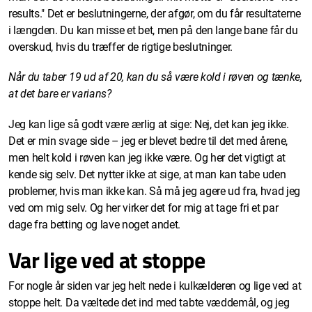
results." Det er beslutningerne, der afgør, om du får resultaterne
i længden. Du kan misse et bet, men på den lange bane får du
overskud, hvis du træffer de rigtige beslutninger.
Når du taber 19 ud af 20, kan du så være kold i røven og tænke,
at det bare er varians?
Jeg kan lige så godt være ærlig at sige: Nej, det kan jeg ikke.
Det er min svage side – jeg er blevet bedre til det med årene,
men helt kold i røven kan jeg ikke være. Og her det vigtigt at
kende sig selv. Det nytter ikke at sige, at man kan tabe uden
problemer, hvis man ikke kan. Så må jeg agere ud fra, hvad jeg
ved om mig selv. Og her virker det for mig at tage fri et par
dage fra betting og lave noget andet.
Var lige ved at stoppe
For nogle år siden var jeg helt nede i kulkælderen og lige ved at
stoppe helt. Da væltede det ind med tabte væddemål, og jeg