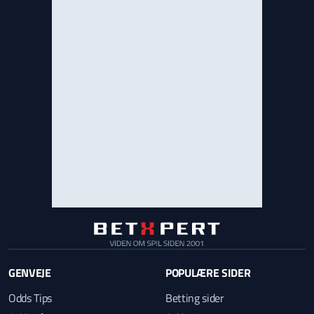
GENVEJE
POPULÆRE SIDER
Odds Tips
Betting sider