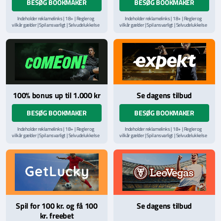
BESØG BOOKMAKER
BESØG BOOKMAKER
Indeholder reklamelinks | 18+ | Regler og
Indeholder reklamelinks | 18+ | Regler og
vilkår gælder | Spil ansvarligt | Selvudelukkelse
vilkår gælder | Spil ansvarligt | Selvudelukkelse
via
ROFUS.nu
| Kontakt Spillemyndighedens
via
ROFUS.nu
| Kontakt Spillemyndighedens
hjælpelinje på
StopSpillet.dk
hjælpelinje på
StopSpillet.dk
Læs vilkår og betingelser
her
100% bonus up til 1.000 kr
Se dagens tilbud
BESØG BOOKMAKER
BESØG BOOKMAKER
Indeholder reklamelinks | 18+ | Regler og
Indeholder reklamelinks | 18+ | Regler og
vilkår gælder | Spil ansvarligt | Selvudelukkelse
vilkår gælder | Spil ansvarligt | Selvudelukkelse
via
ROFUS.nu
| Kontakt Spillemyndighedens
via
ROFUS.nu
| Kontakt Spillemyndighedens
hjælpelinje på
StopSpillet.dk
hjælpelinje på
StopSpillet.dk
Læs vilkår og betingelser
her
Læs vilkår og betingelser
her
Spil for 100 kr. og få 100
Se dagens tilbud
kr. freebet