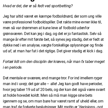
Hvad er det, der er så fedt ved sportbetting?
Jeg har altid været en kæmpe fodboldnørd, der som ung ville
være professionel fodboldspiller. Det rakte mine evner ikke til,
men så var drømmen at kune leve af fodbold udenfor
grønsværen. Det kan jeg i dag, og det er jo fantastisk. Selv så
mange år efter mit første bet, så synes jeg stadig, det er fedt at
dykke ned i en analyse, vægte forskellige oplysninger og finde
ud af, at man har fat i det rigtige. Det giver stadig et kick i dag.
Fortæl lidt om den disciplin der kræves, når man fx taber meget
i en periode.
Det mentale er sværere, end mange tror. For ind imellem ryger
man ind i uvejr, det gør alle – alle! Jeg kan godt have perioder,
hvor jeg taber 19 ud af 20 bets, og der kan det også være svært
at holde hovedet koldt. Men så må man kigge sine bets
igennem og se, om man bare har været ramt af uheld eller, om
man traf de forkerte beslutninger. Mit motto er "decisions - not