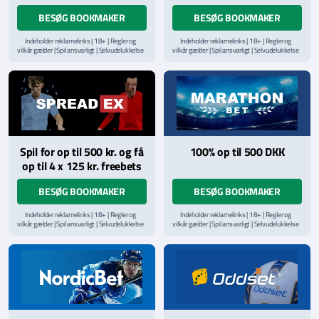
BESØG BOOKMAKER
BESØG BOOKMAKER
Indeholder reklamelinks | 18+ | Regler og
Indeholder reklamelinks | 18+ | Regler og
vilkår gælder | Spil ansvarligt | Selvudelukkelse
vilkår gælder | Spil ansvarligt | Selvudelukkelse
via
ROFUS.nu
| Kontakt Spillemyndighedens
via
ROFUS.nu
| Kontakt Spillemyndighedens
hjælpelinje på
StopSpillet.dk
hjælpelinje på
StopSpillet.dk
Læs vilkår og betingelser
her
Spil for op til 500 kr. og få
100% op til 500 DKK
op til 4 x 125 kr. freebets
BESØG BOOKMAKER
BESØG BOOKMAKER
Indeholder reklamelinks | 18+ | Regler og
Indeholder reklamelinks | 18+ | Regler og
vilkår gælder | Spil ansvarligt | Selvudelukkelse
vilkår gælder | Spil ansvarligt | Selvudelukkelse
via
ROFUS.nu
| Kontakt Spillemyndighedens
via
ROFUS.nu
| Kontakt Spillemyndighedens
hjælpelinje på
StopSpillet.dk
hjælpelinje på
StopSpillet.dk
Læs vilkår og betingelser
her