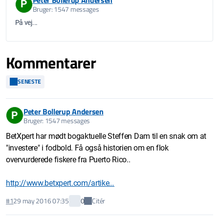
Peter Bollerup Andersen
P
Bruger: 1547 messages
På vej...
Kommentarer
SENESTE
Peter Bollerup Andersen
P
Bruger: 1547 messages
BetXpert har mødt bogaktuelle Steffen Dam til en snak om at
"investere" i fodbold. Få også historien om en flok
overvurderede fiskere fra Puerto Rico..
http://www.betxpert.com/artike…
Citér
#1
29 may 2016 07:35
0