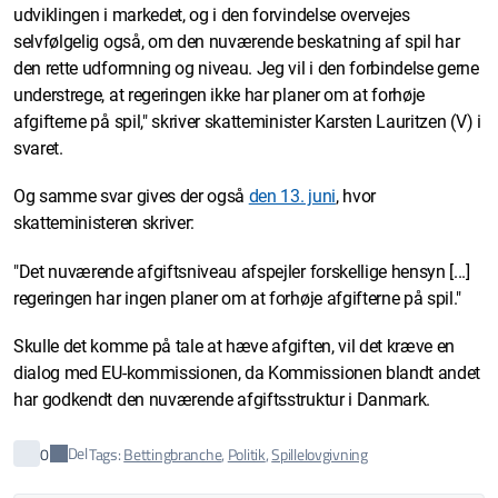
udviklingen i markedet, og i den forvindelse overvejes
selvfølgelig også, om den nuværende beskatning af spil har
den rette udformning og niveau. Jeg vil i den forbindelse gerne
understrege, at regeringen ikke har planer om at forhøje
afgifterne på spil," skriver skatteminister Karsten Lauritzen (V) i
svaret.
Og samme svar gives der også
den 13. juni
, hvor
skatteministeren skriver:
"Det nuværende afgiftsniveau afspejler forskellige hensyn [...]
regeringen har ingen planer om at forhøje afgifterne på spil."
Skulle det komme på tale at hæve afgiften, vil det kræve en
dialog med EU-kommissionen, da Kommissionen blandt andet
har godkendt den nuværende afgiftsstruktur i Danmark.
Del
0
Tags:
Bettingbranche
,
Politik
,
Spillelovgivning