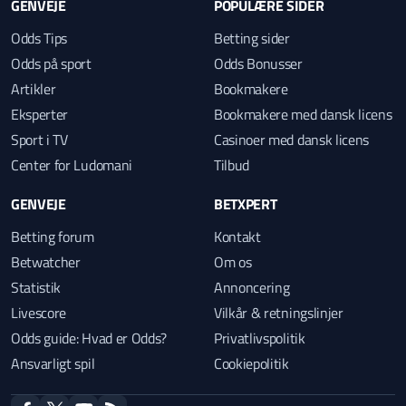
GENVEJE
POPULÆRE SIDER
Odds Tips
Betting sider
Odds på sport
Odds Bonusser
Artikler
Bookmakere
Eksperter
Bookmakere med dansk licens
Sport i TV
Casinoer med dansk licens
Center for Ludomani
Tilbud
GENVEJE
BETXPERT
Betting forum
Kontakt
Betwatcher
Om os
Statistik
Annoncering
Livescore
Vilkår & retningslinjer
Odds guide: Hvad er Odds?
Privatlivspolitik
Ansvarligt spil
Cookiepolitik
facebook
twitter
youtube
RSS