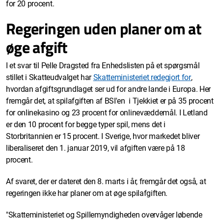
for 20 procent.
Regeringen uden planer om at
øge afgift
I et svar til Pelle Dragsted fra Enhedslisten på et spørgsmål
stillet i Skatteudvalget har
Skatteministeriet redegjort for
,
hvordan afgiftsgrundlaget ser ud for andre lande i Europa. Her
fremgår det, at spilafgiften af BSI'en i Tjekkiet er på 35 procent
for onlinekasino og 23 procent for onlinevæddemål. I Letland
er den 10 procent for begge typer spil, mens det i
Storbritannien er 15 procent. I Sverige, hvor markedet bliver
liberaliseret den 1. januar 2019, vil afgiften være på 18
procent.
Af svaret, der er dateret den 8. marts i år, fremgår det også, at
regeringen ikke har planer om at øge spilafgiften.
"Skatteministeriet og Spillemyndigheden overvåger løbende