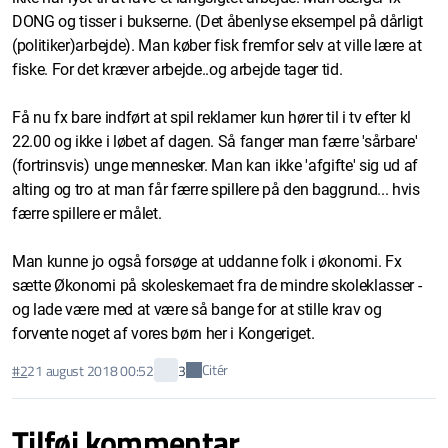
DONG og tisser i bukserne. (Det åbenlyse eksempel på dårligt
(politiker)arbejde). Man køber fisk fremfor selv at ville lære at
fiske. For det kræver arbejde..og arbejde tager tid.
Få nu fx bare indført at spil reklamer kun hører til i tv efter kl
22.00 og ikke i løbet af dagen. Så fanger man færre 'sårbare'
(fortrinsvis) unge mennesker. Man kan ikke 'afgifte' sig ud af
alting og tro at man får færre spillere på den baggrund... hvis
færre spillere er målet.
Man kunne jo også forsøge at uddanne folk i økonomi. Fx
sætte Økonomi på skoleskemaet fra de mindre skoleklasser -
og lade være med at være så bange for at stille krav og
forvente noget af vores børn her i Kongeriget.
Citér
#2
21 august 2018 00:52
3
Tilføj kommentar