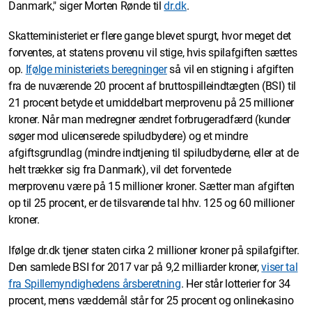
Danmark," siger Morten Rønde til
dr.dk
.
Skatteministeriet er flere gange blevet spurgt, hvor meget det
forventes, at statens provenu vil stige, hvis spilafgiften sættes
op.
Ifølge ministeriets beregninger
så vil en stigning i afgiften
fra de nuværende 20 procent af bruttospilleindtægten (BSI) til
21 procent betyde et umiddelbart merprovenu på 25 millioner
kroner. Når man medregner ændret forbrugeradfærd (kunder
søger mod ulicenserede spiludbydere) og et mindre
afgiftsgrundlag (mindre indtjening til spiludbyderne, eller at de
helt trækker sig fra Danmark), vil det forventede
merprovenu være på 15 millioner kroner. Sætter man afgiften
op til 25 procent, er de tilsvarende tal hhv. 125 og 60 millioner
kroner.
Ifølge dr.dk tjener staten cirka 2 millioner kroner på spilafgifter.
Den samlede BSI for 2017 var på 9,2 milliarder kroner,
viser tal
fra Spillemyndighedens årsberetning
. Her står lotterier for 34
procent, mens væddemål står for 25 procent og onlinekasino