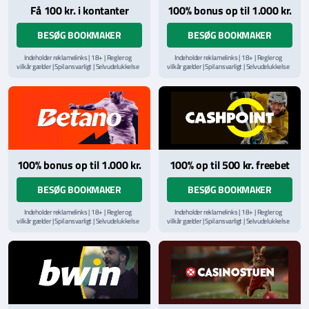
Få 100 kr. i kontanter
100% bonus op til 1.000 kr.
BESØG BOOKMAKER
BESØG BOOKMAKER
Indeholder reklamelinks | 18+ | Regler og
Indeholder reklamelinks | 18+ | Regler og
vilkår gælder | Spil ansvarligt | Selvudelukkelse
vilkår gælder | Spil ansvarligt | Selvudelukkelse
via
ROFUS.nu
| Kontakt Spillemyndighedens
via
ROFUS.nu
| Kontakt Spillemyndighedens
hjælpelinje på
StopSpillet.dk
hjælpelinje på
StopSpillet.dk
Læs vilkår og betingelser
her
Læs vilkår og betingelser
her
100% bonus op til 1.000 kr.
100% op til 500 kr. freebet
BESØG BOOKMAKER
BESØG BOOKMAKER
Indeholder reklamelinks | 18+ | Regler og
Indeholder reklamelinks | 18+ | Regler og
vilkår gælder | Spil ansvarligt | Selvudelukkelse
vilkår gælder | Spil ansvarligt | Selvudelukkelse
via
ROFUS.nu
| Kontakt Spillemyndighedens
via
ROFUS.nu
| Kontakt Spillemyndighedens
hjælpelinje på
StopSpillet.dk
hjælpelinje på
StopSpillet.dk
Læs vilkår og betingelser
her