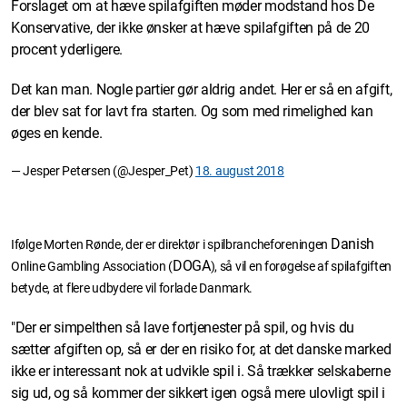
Forslaget om at hæve spilafgiften møder modstand hos De
Konservative, der ikke ønsker at hæve spilafgiften på de 20
procent yderligere.
Det kan man. Nogle partier gør aldrig andet. Her er så en afgift,
der blev sat for lavt fra starten. Og som med rimelighed kan
øges en kende.
— Jesper Petersen (@Jesper_Pet)
18. august 2018
Danish
Ifølge Morten Rønde, der er direktør i spilbrancheforeningen
DOGA
Online Gambling Association (
), så vil en forøgelse af spilafgiften
betyde, at flere udbydere vil forlade Danmark.
"Der er simpelthen så lave fortjenester på spil, og hvis du
sætter afgiften op, så er der en risiko for, at det danske marked
ikke er interessant nok at udvikle spil i. Så trækker selskaberne
sig ud, og så kommer der sikkert igen også mere ulovligt spil i