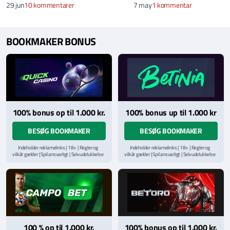
29 jun
10 kommentarer
7 may
1 kommentar
BOOKMAKER BONUS
100% bonus op til 1.000 kr.
100% bonus up til 1.000 kr
BESØG BOOKMAKER
BESØG BOOKMAKER
Indeholder reklamelinks | 18+ | Regler og
Indeholder reklamelinks | 18+ | Regler og
vilkår gælder | Spil ansvarligt | Selvudelukkelse
vilkår gælder | Spil ansvarligt | Selvudelukkelse
via
ROFUS.nu
| Kontakt Spillemyndighedens
via
ROFUS.nu
| Kontakt Spillemyndighedens
hjælpelinje på
StopSpillet.dk
hjælpelinje på
StopSpillet.dk
Læs vilkår og betingelser
her
Læs vilkår og betingelser
her
100 % op til 1.000 kr.
100% bonus op til 1.000 kr.