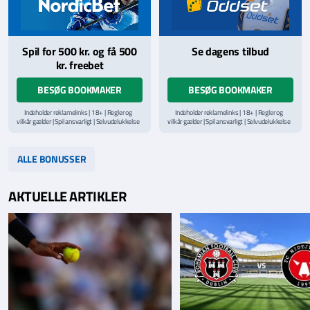
Spil for 500 kr. og få 500
Se dagens tilbud
kr. freebet
BESØG BOOKMAKER
BESØG BOOKMAKER
Indeholder reklamelinks | 18+ | Regler og
Indeholder reklamelinks | 18+ | Regler og
vilkår gælder | Spil ansvarligt | Selvudelukkelse
vilkår gælder | Spil ansvarligt | Selvudelukkelse
via
ROFUS.nu
| Kontakt Spillemyndighedens
via
ROFUS.nu
| Kontakt Spillemyndighedens
hjælpelinje på
StopSpillet.dk
hjælpelinje på
StopSpillet.dk
Læs vilkår og betingelser
her
Læs vilkår og betingelser
her
ALLE BONUSSER
AKTUELLE ARTIKLER