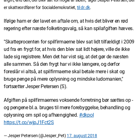
afgift, end den, der blev sat for nogle år siden," siger Jesper Petersen, der
er skatteordfører for Socialdemokratiet,
til dr.dk
.
Ifølge ham er der lavet en aftale om, at hvis det bliver en rød
regering efter næste folketingsvalg, så kan spilafgiften hæves.
"Skatteprocenten for spilfirmaerne blev sat lidt tilfældigt i 2009
ud fra en frygt for, at hvis den blev sat lidt højere, ville de ikke
lade sig registrere. Men det har vist sig, at det gør de næsten
alle sammen. Så den frygt har vi ikke længere, og derfor
foreslår vi altså, at spilfirmaerne skal betale mere i skat og
bruge penge på mere oplysning og mindske ludomanien,"
fortsætter Jesper Petersen (S).
Afgiften på spilfirmaernes voksende forretning bør sættes op -
og pengene bl.a. bruges til mere forebyggelse, behandling og
oplysning om spil og afhængighed.
#dkpol
https://t.co/wjpJ1Fct2S
— Jesper Petersen (@Jesper_Pet)
17. august 2018