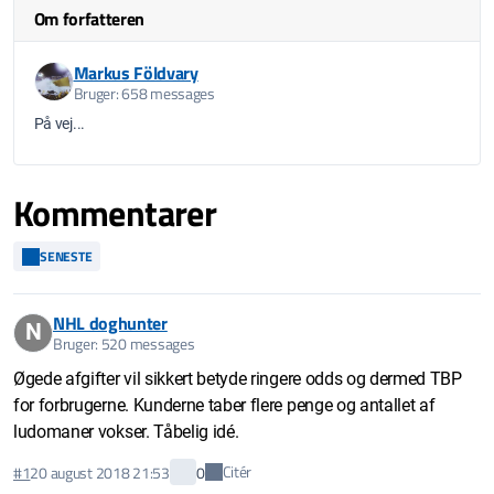
Om forfatteren
Markus Földvary
Bruger: 658 messages
På vej...
Kommentarer
SENESTE
NHL doghunter
N
Bruger: 520 messages
Øgede afgifter vil sikkert betyde ringere odds og dermed TBP
for forbrugerne. Kunderne taber flere penge og antallet af
ludomaner vokser. Tåbelig idé.
Citér
#1
20 august 2018 21:53
0