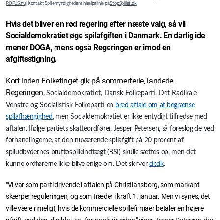
ROFUS.nu
| Kontakt Spillemyndighedens hjælpelinje på
StopSpillet.dk
Hvis det bliver en rød regering efter næste valg, så vil
Socialdemokratiet øge spilafgiften i Danmark. En dårlig ide
mener DOGA, mens også Regeringen er imod en
afgiftsstigning.
Kort inden Folketinget gik på sommerferie, landede
Regeringen,
Socialdemokratiet, Dansk Folkeparti, Det Radikale
Venstre og Socialistisk Folkeparti
en
bred aftale om at begrænse
spilafhængighed
, men Socialdemokratiet er ikke entydigt tilfredse med
aftalen. Ifølge partiets skatteordfører, Jesper Petersen, så foreslog de ved
forhandlingerne, at den nuværende spilafgift på 20 procent af
spiludbydernes bruttospilleindtægt (BSI) skulle sættes op, men det
kunne ordførerne ikke blive enige om. Det skriver
dr.dk
.
"Vi var som parti drivende i aftalen på Christiansborg, som markant
skærper reguleringen, og som træder i kraft 1. januar. Men vi synes, det
ville være rimeligt, hvis de kommercielle spillefirmaer betaler en højere