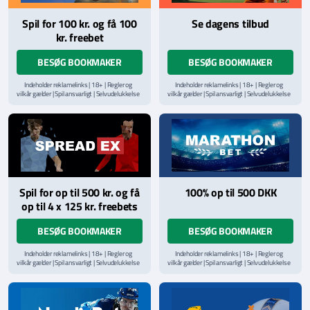
Spil for 100 kr. og få 100
Se dagens tilbud
kr. freebet
BESØG BOOKMAKER
BESØG BOOKMAKER
Indeholder reklamelinks | 18+ | Regler og
Indeholder reklamelinks | 18+ | Regler og
vilkår gælder | Spil ansvarligt | Selvudelukkelse
vilkår gælder | Spil ansvarligt | Selvudelukkelse
via
ROFUS.nu
| Kontakt Spillemyndighedens
via
ROFUS.nu
| Kontakt Spillemyndighedens
hjælpelinje på
StopSpillet.dk
hjælpelinje på
StopSpillet.dk
Læs vilkår og betingelser
her
Spil for op til 500 kr. og få
100% op til 500 DKK
op til 4 x 125 kr. freebets
BESØG BOOKMAKER
BESØG BOOKMAKER
Indeholder reklamelinks | 18+ | Regler og
Indeholder reklamelinks | 18+ | Regler og
vilkår gælder | Spil ansvarligt | Selvudelukkelse
vilkår gælder | Spil ansvarligt | Selvudelukkelse
via
ROFUS.nu
| Kontakt Spillemyndighedens
via
ROFUS.nu
| Kontakt Spillemyndighedens
hjælpelinje på
StopSpillet.dk
hjælpelinje på
StopSpillet.dk
Læs vilkår og betingelser
her