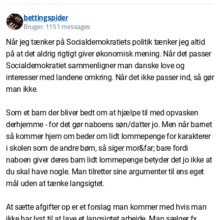
bettingspider
Bruger: 1151 messages
Når jeg tænker på Socialdemokratiets politik tænker jeg altid
på at det aldrig rigtigt giver økonomisk mening. Når det passer
Socialdemokratiet sammenligner man danske love og
interesser med landene omkring. Når det ikke passer ind, så gør
man ikke.
Som et barn der bliver bedt om at hjælpe til med opvasken
derhjemme - for det gør naboens søn/datter jo. Men når barnet
så kommer hjem om beder om lidt lommepenge for karakterer
i skolen som de andre børn, så siger mor&far; bare fordi
naboen giver deres barn lidt lommepenge betyder det jo ikke at
du skal have nogle. Man tilretter sine argumenter til ens eget
mål uden at tænke langsigtet.
At sætte afgifter op er et forslag man kommer med hvis man
ikke har lyst til at lave et langsigtet arbejde. Man sælger fx