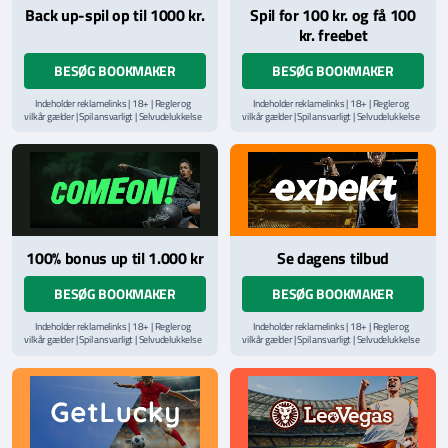
Back up-spil op til 1000 kr.
Spil for 100 kr. og få 100
kr. freebet
BESØG BOOKMAKER
BESØG BOOKMAKER
Indeholder reklamelinks | 18+ | Regler og
Indeholder reklamelinks | 18+ | Regler og
vilkår gælder | Spil ansvarligt | Selvudelukkelse
vilkår gælder | Spil ansvarligt | Selvudelukkelse
via
ROFUS.nu
| Kontakt Spillemyndighedens
via
ROFUS.nu
| Kontakt Spillemyndighedens
hjælpelinje på
StopSpillet.dk
hjælpelinje på
StopSpillet.dk
Læs vilkår og betingelser
her
100% bonus up til 1.000 kr
Se dagens tilbud
BESØG BOOKMAKER
BESØG BOOKMAKER
Indeholder reklamelinks | 18+ | Regler og
Indeholder reklamelinks | 18+ | Regler og
vilkår gælder | Spil ansvarligt | Selvudelukkelse
vilkår gælder | Spil ansvarligt | Selvudelukkelse
via
ROFUS.nu
| Kontakt Spillemyndighedens
via
ROFUS.nu
| Kontakt Spillemyndighedens
hjælpelinje på
StopSpillet.dk
hjælpelinje på
StopSpillet.dk
Læs vilkår og betingelser
her
Læs vilkår og betingelser
her