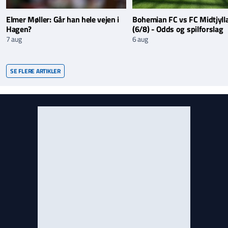
Elmer Møller: Går han hele vejen i
Bohemian FC vs FC Midtjyll
Hagen?
(6/8) - Odds og spilforslag
7 aug
6 aug
SE FLERE ARTIKLER