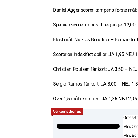
Daniel Agger scorer kampens første mål:
Spanien scorer mindst fire gange: 12,00
Flest mål: Nicklas Bendtner – Fernando T
Scorer en indskiftet spiller: JA 1,95 NEJ 
Christian Poulsen får kort: JA 3,50 – NEJ
Sergio Ramos får kort: JA 3,00 – NEJ 1,
Over 1,5 mål i kampen: JA 1,35 NEJ 2,95
Velkomstbonus
Omsætn
Min. Od
Min. Bo