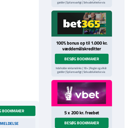
gælder | Spil ansvarligt | Selvudelukkelse via
ROFUS.nu
| Kontakt Spillemyndighedens
hjælpelinje på
StopSpillet.dk
Læs vilkår og betingelser
her
100% bonus op til 1.000 kr.
væddemålskreditter
BESØG BOOKMAKER
Indeholder reklamelinks | 18+ | Regler og vilkår
gælder | Spil ansvarligt | Selvudelukkelse via
ROFUS.nu
| Kontakt Spillemyndighedens
hjælpelinje på
StopSpillet.dk
G BOOKMAKER
5 x 200 kr. freebet
BESØG BOOKMAKER
MELDELSE