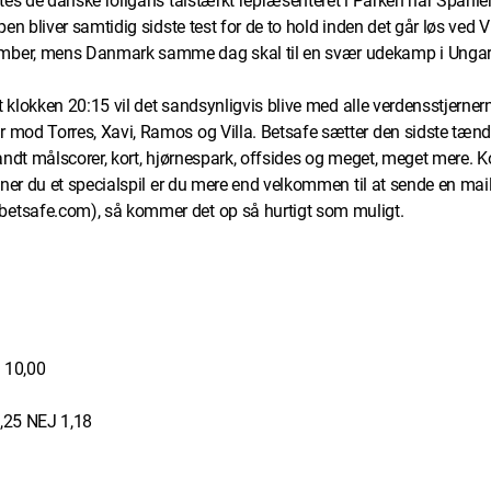
tes de danske roligans talstærkt repræsenteret i Parken når Spanie
en bliver samtidig sidste test for de to hold inden det går løs ved 
ber, mens Danmark samme dag skal til en svær udekamp i Ungar
t klokken 20:15 vil det sandsynligvis blive med alle verdensstjerne
mod Torres, Xavi, Ramos og Villa. Betsafe sætter den sidste tændi
andt målscorer, kort, hjørnespark, offsides og meget, meget mere. K
ner du et specialspil er du mere end velkommen til at sende en mail
betsafe.com
), så kommer det op så hurtigt som muligt.
 10,00
4,25 NEJ 1,18