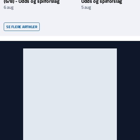
(6/8) - Odds og spilforslag
Odds og spilforslag
6 aug
5 aug
SE FLERE ARTIKLER