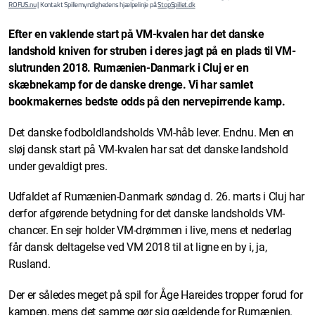
ROFUS.nu
| Kontakt Spillemyndighedens hjælpelinje på
StopSpillet.dk
Efter en vaklende start på VM-kvalen har det danske
landshold kniven for struben i deres jagt på en plads til VM-
slutrunden 2018. Rumænien-Danmark i Cluj er en
skæbnekamp for de danske drenge. Vi har samlet
bookmakernes bedste odds på den nervepirrende kamp.
Det danske fodboldlandsholds VM-håb lever. Endnu. Men en
sløj dansk start på VM-kvalen har sat det danske landshold
under gevaldigt pres.
Udfaldet af Rumænien-Danmark søndag d. 26. marts i Cluj har
derfor afgørende betydning for det danske landsholds VM-
chancer. En sejr holder VM-drømmen i live, mens et nederlag
får dansk deltagelse ved VM 2018 til at ligne en by i, ja,
Rusland.
Der er således meget på spil for Åge Hareides tropper forud for
kampen, mens det samme gør sig gældende for Rumænien.