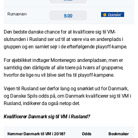
Rumænien
9,00
Den bedste danske chance for at kvalificere sig til VM-
slutrunden i Rusland ser ud til at være via en andenplads i
gruppen og en samlet sejr i de efterfølgende playoff-kampe.
For øjeblikket indtager Montenegro andenpladsen, men er
samtidig den dårligste af alle toere på tværs af grupperne,
hvorfor de lige nu vil blive siet fra til playoff-kampene.
Vejen til Rusland ser derfor lang og snørklet ud for Danmark,
og Danske Spils odds på, om Danmark kvalificerer sig til VM i
Rusland, indikerer da også netop det.
Kvalificerer Danmark sig til VM i Rusland?
Kommer Danmark til VM i 2018?
Odds
Bookmaker