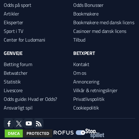
Odds på sport
Odds Bonusser
Artikler
Bookmakere
Eksperter
Bookmakere med dansk licens
Sport i TV
Casinoer med dansk licens
Center for Ludomani
Tilbud
GENVEJE
BETXPERT
Betting forum
Kontakt
Betwatcher
Om os
Statistik
Annoncering
Livescore
Vilkår & retningslinjer
Odds guide: Hvad er Odds?
Privatlivspolitik
Ansvarligt spil
Cookiepolitik
facebook
twitter
youtube
RSS