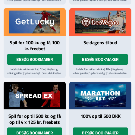
via
ROFUS.nu
| Kontakt Spillemyndighedens
via
ROFUS.nu
| Kontakt Spillemyndighedens
hjælpelinje på
StopSpillet.dk
hjælpelinje på
StopSpillet.dk
Læs vilkår og betingelser
her
Læs vilkår og betingelser
her
Spil for 100 kr. og få 100
Se dagens tilbud
kr. freebet
BESØG BOOKMAKER
BESØG BOOKMAKER
Indeholder reklamelinks | 18+ | Regler og
Indeholder reklamelinks | 18+ | Regler og
vilkår gælder | Spil ansvarligt | Selvudelukkelse
vilkår gælder | Spil ansvarligt | Selvudelukkelse
via
ROFUS.nu
| Kontakt Spillemyndighedens
via
ROFUS.nu
| Kontakt Spillemyndighedens
hjælpelinje på
StopSpillet.dk
hjælpelinje på
StopSpillet.dk
Læs vilkår og betingelser
her
Spil for op til 500 kr. og få
100% op til 500 DKK
op til 4 x 125 kr. freebets
BESØG BOOKMAKER
BESØG BOOKMAKER