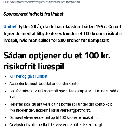
ROFUS.nu
| Kontakt Spillemyndighedens hjælpelinje på
StopSpillet.dk
Sponsoreret indhold fra Unibet
*
Unibet
fylder 20 år, da de har eksisteret siden 1997. Og det
fejrer de med at tilbyde deres kunder et 100 kroner risikofrit
livespil, hvis man spiller for 200 kroner før kampstart.
Sådan optjener du et 100 kr.
risikofrit livespil
Klik her og gå til Unibet
.
Accepter bonustilbuddet under din konto.
Spil for mindst 200 kroner på sport før kampstart til mindst odds
1,40.
Herefter skal du aktivere dit risikofrie spil under din konto - dit
kvalificerende væddemål skal være afgjort først.
Dit næste livevæddemål op til 100 kroner er risikofrit.
Gevinster fra den risikofrie livevæddemål er ikke omlagt