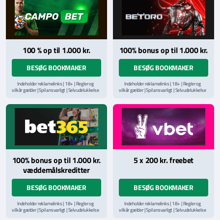
100 % op til 1.000 kr.
100% bonus op til 1.000 kr.
BESØG BOOKMAKER
BESØG BOOKMAKER
Indeholder reklamelinks | 18+ | Regler og
Indeholder reklamelinks | 18+ | Regler og
vilkår gælder | Spil ansvarligt | Selvudelukkelse
vilkår gælder | Spil ansvarligt | Selvudelukkelse
via
ROFUS.nu
| Kontakt Spillemyndighedens
via
ROFUS.nu
| Kontakt Spillemyndighedens
hjælpelinje på
StopSpillet.dk
hjælpelinje på
StopSpillet.dk
Læs vilkår og betingelser
her
Læs vilkår og betingelser
her
100% bonus op til 1.000 kr.
5 x 200 kr. freebet
væddemålskreditter
BESØG BOOKMAKER
BESØG BOOKMAKER
Indeholder reklamelinks | 18+ | Regler og
Indeholder reklamelinks | 18+ | Regler og
vilkår gælder | Spil ansvarligt | Selvudelukkelse
vilkår gælder | Spil ansvarligt | Selvudelukkelse
via
ROFUS.nu
| Kontakt Spillemyndighedens
via
ROFUS.nu
| Kontakt Spillemyndighedens