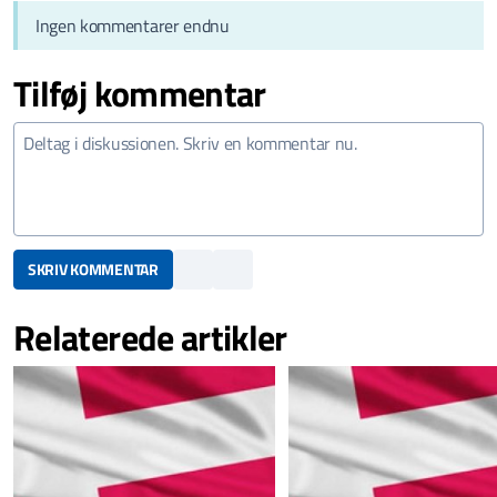
Ingen kommentarer endnu
Tilføj kommentar
SKRIV KOMMENTAR
Relaterede artikler