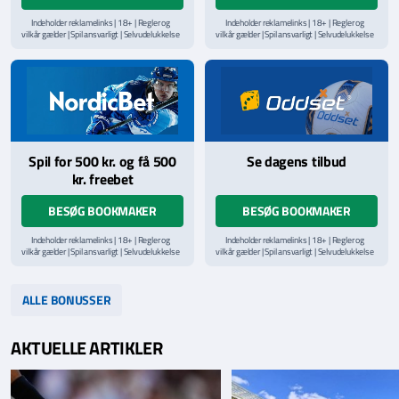
Indeholder reklamelinks | 18+ | Regler og
Indeholder reklamelinks | 18+ | Regler og
vilkår gælder | Spil ansvarligt | Selvudelukkelse
vilkår gælder | Spil ansvarligt | Selvudelukkelse
via
ROFUS.nu
| Kontakt Spillemyndighedens
via
ROFUS.nu
| Kontakt Spillemyndighedens
hjælpelinje på
StopSpillet.dk
hjælpelinje på
StopSpillet.dk
Læs vilkår og betingelser
her
Spil for 500 kr. og få 500
Se dagens tilbud
kr. freebet
BESØG BOOKMAKER
BESØG BOOKMAKER
Indeholder reklamelinks | 18+ | Regler og
Indeholder reklamelinks | 18+ | Regler og
vilkår gælder | Spil ansvarligt | Selvudelukkelse
vilkår gælder | Spil ansvarligt | Selvudelukkelse
via
ROFUS.nu
| Kontakt Spillemyndighedens
via
ROFUS.nu
| Kontakt Spillemyndighedens
hjælpelinje på
StopSpillet.dk
hjælpelinje på
StopSpillet.dk
Læs vilkår og betingelser
her
Læs vilkår og betingelser
her
ALLE BONUSSER
AKTUELLE ARTIKLER