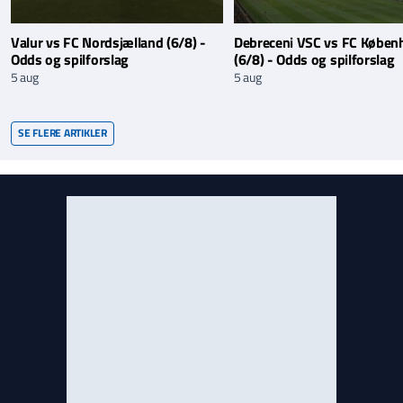
Valur vs FC Nordsjælland (6/8) -
Debreceni VSC vs FC Køben
Odds og spilforslag
(6/8) - Odds og spilforslag
5 aug
5 aug
SE FLERE ARTIKLER