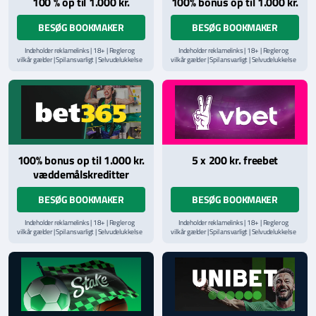
100 % op til 1.000 kr.
100% bonus op til 1.000 kr.
BESØG BOOKMAKER
BESØG BOOKMAKER
Indeholder reklamelinks | 18+ | Regler og
Indeholder reklamelinks | 18+ | Regler og
vilkår gælder | Spil ansvarligt | Selvudelukkelse
vilkår gælder | Spil ansvarligt | Selvudelukkelse
via
ROFUS.nu
| Kontakt Spillemyndighedens
via
ROFUS.nu
| Kontakt Spillemyndighedens
hjælpelinje på
StopSpillet.dk
hjælpelinje på
StopSpillet.dk
Læs vilkår og betingelser
her
Læs vilkår og betingelser
her
100% bonus op til 1.000 kr.
5 x 200 kr. freebet
væddemålskreditter
BESØG BOOKMAKER
BESØG BOOKMAKER
Indeholder reklamelinks | 18+ | Regler og
Indeholder reklamelinks | 18+ | Regler og
vilkår gælder | Spil ansvarligt | Selvudelukkelse
vilkår gælder | Spil ansvarligt | Selvudelukkelse
via
ROFUS.nu
| Kontakt Spillemyndighedens
via
ROFUS.nu
| Kontakt Spillemyndighedens
hjælpelinje på
StopSpillet.dk
hjælpelinje på
StopSpillet.dk
Læs vilkår og betingelser
her