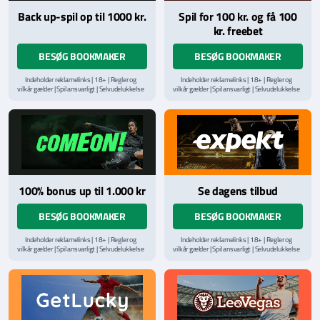
Back up-spil op til 1000 kr.
Spil for 100 kr. og få 100
kr. freebet
BESØG BOOKMAKER
BESØG BOOKMAKER
Indeholder reklamelinks | 18+ | Regler og
Indeholder reklamelinks | 18+ | Regler og
vilkår gælder | Spil ansvarligt | Selvudelukkelse
vilkår gælder | Spil ansvarligt | Selvudelukkelse
via
ROFUS.nu
| Kontakt Spillemyndighedens
via
ROFUS.nu
| Kontakt Spillemyndighedens
hjælpelinje på
StopSpillet.dk
hjælpelinje på
StopSpillet.dk
Læs vilkår og betingelser
her
100% bonus up til 1.000 kr
Se dagens tilbud
BESØG BOOKMAKER
BESØG BOOKMAKER
Indeholder reklamelinks | 18+ | Regler og
Indeholder reklamelinks | 18+ | Regler og
vilkår gælder | Spil ansvarligt | Selvudelukkelse
vilkår gælder | Spil ansvarligt | Selvudelukkelse
via
ROFUS.nu
| Kontakt Spillemyndighedens
via
ROFUS.nu
| Kontakt Spillemyndighedens
hjælpelinje på
StopSpillet.dk
hjælpelinje på
StopSpillet.dk
Læs vilkår og betingelser
her
Læs vilkår og betingelser
her