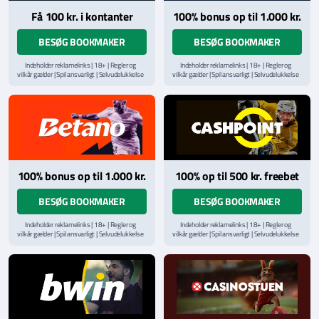
Få 100 kr. i kontanter
100% bonus op til 1.000 kr.
BESØG BOOKMAKER
BESØG BOOKMAKER
Indeholder reklamelinks | 18+ | Regler og
Indeholder reklamelinks | 18+ | Regler og
vilkår gælder | Spil ansvarligt | Selvudelukkelse
vilkår gælder | Spil ansvarligt | Selvudelukkelse
via
ROFUS.nu
| Kontakt Spillemyndighedens
via
ROFUS.nu
| Kontakt Spillemyndighedens
hjælpelinje på
StopSpillet.dk
hjælpelinje på
StopSpillet.dk
Læs vilkår og betingelser
her
Læs vilkår og betingelser
her
100% bonus op til 1.000 kr.
100% op til 500 kr. freebet
BESØG BOOKMAKER
BESØG BOOKMAKER
Indeholder reklamelinks | 18+ | Regler og
Indeholder reklamelinks | 18+ | Regler og
vilkår gælder | Spil ansvarligt | Selvudelukkelse
vilkår gælder | Spil ansvarligt | Selvudelukkelse
via
ROFUS.nu
| Kontakt Spillemyndighedens
via
ROFUS.nu
| Kontakt Spillemyndighedens
hjælpelinje på
StopSpillet.dk
hjælpelinje på
StopSpillet.dk
Læs vilkår og betingelser
her