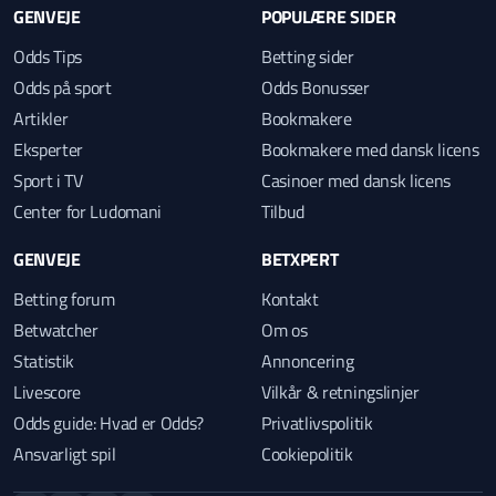
GENVEJE
POPULÆRE SIDER
Odds Tips
Betting sider
Odds på sport
Odds Bonusser
Artikler
Bookmakere
Eksperter
Bookmakere med dansk licens
Sport i TV
Casinoer med dansk licens
Center for Ludomani
Tilbud
GENVEJE
BETXPERT
Betting forum
Kontakt
Betwatcher
Om os
Statistik
Annoncering
Livescore
Vilkår & retningslinjer
Odds guide: Hvad er Odds?
Privatlivspolitik
Ansvarligt spil
Cookiepolitik