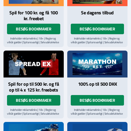
Spil for 100 kr. og få 100
Se dagens tilbud
kr. freebet
BESØG BOOKMAKER
BESØG BOOKMAKER
Indeholder reklamelinks | 18+ | Regler og
Indeholder reklamelinks | 18+ | Regler og
vilkår gælder | Spil ansvarligt | Selvudelukkelse
vilkår gælder | Spil ansvarligt | Selvudelukkelse
via
ROFUS.nu
| Kontakt Spillemyndighedens
via
ROFUS.nu
| Kontakt Spillemyndighedens
hjælpelinje på
StopSpillet.dk
hjælpelinje på
StopSpillet.dk
Læs vilkår og betingelser
her
Spil for op til 500 kr. og få
100% op til 500 DKK
op til 4 x 125 kr. freebets
BESØG BOOKMAKER
BESØG BOOKMAKER
Indeholder reklamelinks | 18+ | Regler og
Indeholder reklamelinks | 18+ | Regler og
vilkår gælder | Spil ansvarligt | Selvudelukkelse
vilkår gælder | Spil ansvarligt | Selvudelukkelse
via
ROFUS.nu
| Kontakt Spillemyndighedens
via
ROFUS.nu
| Kontakt Spillemyndighedens
hjælpelinje på
StopSpillet.dk
hjælpelinje på
StopSpillet.dk
Læs vilkår og betingelser
her