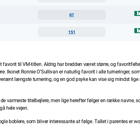
67
151
avorit til VM-titlen. Aldrig har bredden været større, og favoritfeltet
e. Ikonet Ronnie O’Sullivan er naturlig favorit i alle turneringer, som 
erænt længste turnering, og en god psyke kan vise sig mindst lige
 de varmeste titelbejlere, men lige herefter følger en række navne,
å hele vejen.
gle boblere, som bliver interessante at følge. Tallet i parentes er wo