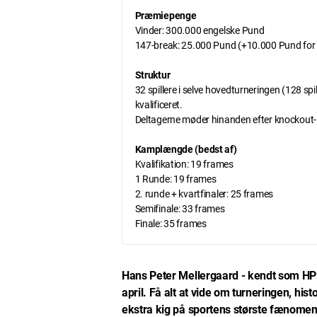
Præmiepenge
Vinder: 300.000 engelske Pund
147-break: 25.000 Pund (+10.000 Pund for 
Struktur
32 spillere i selve hovedturneringen (128 spi
kvalificeret.
Deltagerne møder hinanden efter knockout-
Kamplængde (bedst af)
Kvalifikation: 19 frames
1 Runde: 19 frames
2. runde + kvartfinaler: 25 frames
Semifinale: 33 frames
Finale: 35 frames
Hans Peter Mellergaard - kendt som HP i 
april. Få alt at vide om turneringen, hist
ekstra kig på sportens største fænomen