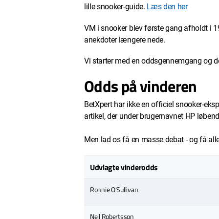
lille snooker-guide.
Læs den her
VM i snooker blev første gang afholdt i 1
anekdoter længere nede.
Vi starter med en oddsgennemgang og dereft
Odds på vinderen
BetXpert har ikke en officiel snooker-eksp
artikel, der under brugernavnet HP løbend
Men lad os få en masse debat - og få al
Udvlagte vinderodds
Ronnie O'Sullivan
Neil Robertsson