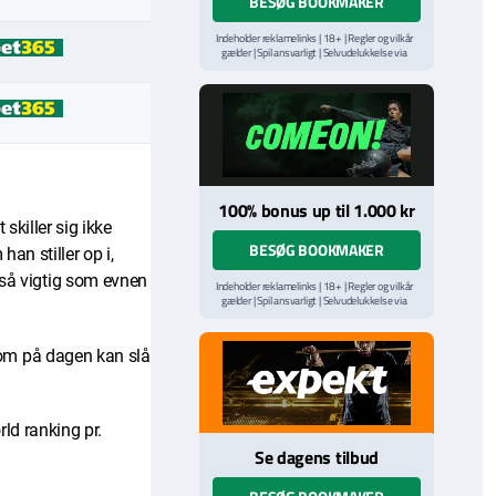
BESØG BOOKMAKER
Indeholder reklamelinks | 18+ | Regler og vilkår
gælder | Spil ansvarligt | Selvudelukkelse via
ROFUS.nu
| Kontakt Spillemyndighedens
hjælpelinje på
StopSpillet.dk
100% bonus up til 1.000 kr
 skiller sig ikke
BESØG BOOKMAKER
han stiller op i,
 så vigtig som evnen
Indeholder reklamelinks | 18+ | Regler og vilkår
gælder | Spil ansvarligt | Selvudelukkelse via
ROFUS.nu
| Kontakt Spillemyndighedens
hjælpelinje på
StopSpillet.dk
Læs vilkår og betingelser
her
 som på dagen kan slå
rld ranking pr.
Se dagens tilbud