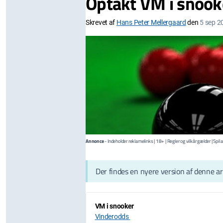
Optakt VM i snooke
Skrevet af
Hans Peter Mellergaard
den
5 sep 2
Annonce
- Indeholder reklamelinks | 18+ | Regler og vilkår gælder | Spil 
Der findes en nyere version af denne art
VM i snooker
Vinderodds