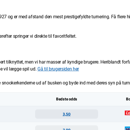
927 og er med afstand den mest prestigefyldte turnering. Få flere hi
er springer vi direkte til favoritfeltet.
ert tilknyttet, men vi har masser af kyndige brugere. Heriblandt for
e vil lægge spil ud.
Gå til brugersiden her
le snookerkenderne ud af busken og byde ind med deres syn på turn
Bedste odds
B
3,50
7,00