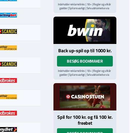
Indeholder reklamelinks | 18+ | Regler og vilkår
gælder | Spil ansvarligt | Selvudelukkelse via
ROFUS.nu
| Kontakt Spillemyndighedens
hjælpelinje på
StopSpillet.dk
Læs vilkår og betingelser
her
Back up-spil op til 1000 kr.
BESØG BOOKMAKER
Indeholder reklamelinks | 18+ | Regler og vilkår
gælder | Spil ansvarligt | Selvudelukkelse via
ROFUS.nu
| Kontakt Spillemyndighedens
hjælpelinje på
StopSpillet.dk
Læs vilkår og betingelser
her
Spil for 100 kr. og få 100 kr.
freebet