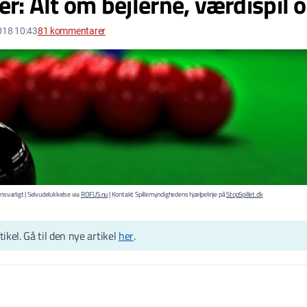
r: Alt om bejlerne, værdispil 
018 10:43
81
kommentarer
ansvarligt | Selvudelukkelse via
ROFUS.nu
| Kontakt Spillemyndighedens hjælpelinje på
StopSpillet.dk
ikel. Gå til den nye artikel
her
.