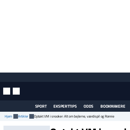
SØG
INDSTILLINGER
SPORT
EKSPERTTIPS
ODDS
BOOKMAKERE
Hjem
Artikler
Optakt VM i snooker: Alt om bejlerne, værdispil og Ronnie