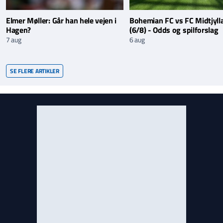
Elmer Møller: Går han hele vejen i
Bohemian FC vs FC Midtjyll
Hagen?
(6/8) - Odds og spilforslag
7 aug
6 aug
SE FLERE ARTIKLER