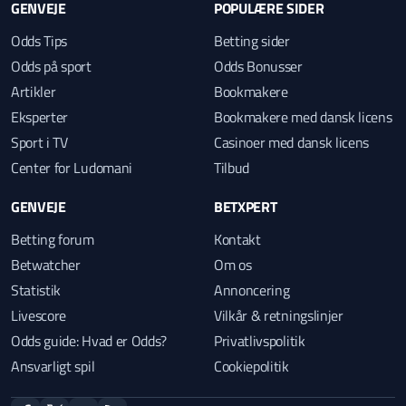
GENVEJE
POPULÆRE SIDER
Odds Tips
Betting sider
Odds på sport
Odds Bonusser
Artikler
Bookmakere
Eksperter
Bookmakere med dansk licens
Sport i TV
Casinoer med dansk licens
Center for Ludomani
Tilbud
GENVEJE
BETXPERT
Betting forum
Kontakt
Betwatcher
Om os
Statistik
Annoncering
Livescore
Vilkår & retningslinjer
Odds guide: Hvad er Odds?
Privatlivspolitik
Ansvarligt spil
Cookiepolitik