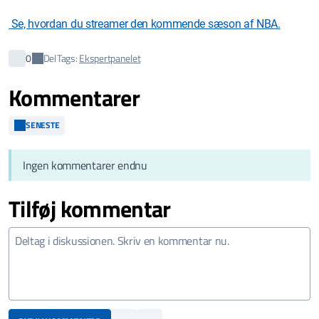
Se, hvordan du streamer den kommende sæson af NBA.
Del
0
Tags:
Ekspertpanelet
Kommentarer
SENESTE
Ingen kommentarer endnu
Tilføj kommentar