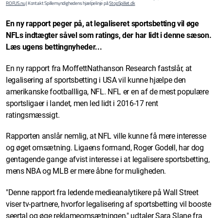
ROFUS.nu
| Kontakt Spillemyndighedens hjælpelinje på
StopSpillet.dk
En ny rapport peger på, at legaliseret sportsbetting vil øge
NFLs indtægter såvel som ratings, der har lidt i denne sæson.
Læs ugens bettingnyheder...
En ny rapport fra MoffettNathanson Research fastslår, at
legalisering af sportsbetting i USA vil kunne hjælpe den
amerikanske footballliga, NFL. NFL er en af de mest populære
sportsligaer i landet, men led lidt i 2016-17 rent
ratingsmæssigt.
Rapporten anslår nemlig, at NFL ville kunne få mere interesse
og øget omsætning. Ligaens formand, Roger Godell, har dog
gentagende gange afvist interesse i at legalisere sportsbetting,
mens NBA og MLB er mere åbne for muligheden.
"Denne rapport fra ledende medieanalytikere på Wall Street
viser tv-partnere, hvorfor legalisering af sportsbetting vil booste
seertal og øge reklameomsætningen," udtaler Sara Slane fra