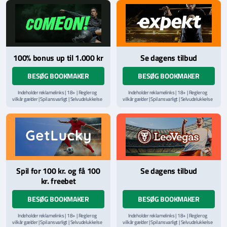
Læs vilkår og betingelser
her
100% bonus up til 1.000 kr
Se dagens tilbud
BESØG BOOKMAKER
BESØG BOOKMAKER
Indeholder reklamelinks | 18+ | Regler og
Indeholder reklamelinks | 18+ | Regler og
vilkår gælder | Spil ansvarligt | Selvudelukkelse
vilkår gælder | Spil ansvarligt | Selvudelukkelse
via
ROFUS.nu
| Kontakt Spillemyndighedens
via
ROFUS.nu
| Kontakt Spillemyndighedens
hjælpelinje på
StopSpillet.dk
hjælpelinje på
StopSpillet.dk
Læs vilkår og betingelser
her
Læs vilkår og betingelser
her
Spil for 100 kr. og få 100
Se dagens tilbud
kr. freebet
BESØG BOOKMAKER
BESØG BOOKMAKER
Indeholder reklamelinks | 18+ | Regler og
Indeholder reklamelinks | 18+ | Regler og
vilkår gælder | Spil ansvarligt | Selvudelukkelse
vilkår gælder | Spil ansvarligt | Selvudelukkelse