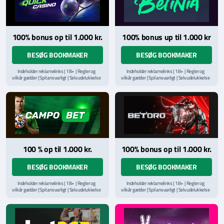
100% bonus op til 1.000 kr.
100% bonus up til 1.000 kr
BESØG BOOKMAKER
BESØG BOOKMAKER
Indeholder reklamelinks | 18+ | Regler og
Indeholder reklamelinks | 18+ | Regler og
vilkår gælder | Spil ansvarligt | Selvudelukkelse
vilkår gælder | Spil ansvarligt | Selvudelukkelse
via
ROFUS.nu
| Kontakt Spillemyndighedens
via
ROFUS.nu
| Kontakt Spillemyndighedens
hjælpelinje på
StopSpillet.dk
hjælpelinje på
StopSpillet.dk
Læs vilkår og betingelser
her
Læs vilkår og betingelser
her
100 % op til 1.000 kr.
100% bonus op til 1.000 kr.
BESØG BOOKMAKER
BESØG BOOKMAKER
Indeholder reklamelinks | 18+ | Regler og
Indeholder reklamelinks | 18+ | Regler og
vilkår gælder | Spil ansvarligt | Selvudelukkelse
vilkår gælder | Spil ansvarligt | Selvudelukkelse
via
ROFUS.nu
| Kontakt Spillemyndighedens
via
ROFUS.nu
| Kontakt Spillemyndighedens
hjælpelinje på
StopSpillet.dk
hjælpelinje på
StopSpillet.dk
Læs vilkår og betingelser
her
Læs vilkår og betingelser
her