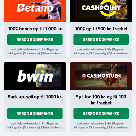
100% bonus op til 1.000 kr.
100% op til 500 kr. freebet
BESØG BOOKMAKER
BESØG BOOKMAKER
Indeholder reklamelinks | 18+ | Regler og
Indeholder reklamelinks | 18+ | Regler og
vilkår gælder | Spil ansvarligt | Selvudelukkelse
vilkår gælder | Spil ansvarligt | Selvudelukkelse
via
ROFUS.nu
| Kontakt Spillemyndighedens
via
ROFUS.nu
| Kontakt Spillemyndighedens
hjælpelinje på
StopSpillet.dk
hjælpelinje på
StopSpillet.dk
Læs vilkår og betingelser
her
Back up-spil op til 1000 kr.
Spil for 100 kr. og få 100
kr. freebet
BESØG BOOKMAKER
BESØG BOOKMAKER
Indeholder reklamelinks | 18+ | Regler og
Indeholder reklamelinks | 18+ | Regler og
vilkår gælder | Spil ansvarligt | Selvudelukkelse
vilkår gælder | Spil ansvarligt | Selvudelukkelse
via
ROFUS.nu
| Kontakt Spillemyndighedens
via
ROFUS.nu
| Kontakt Spillemyndighedens
hjælpelinje på
StopSpillet.dk
hjælpelinje på
StopSpillet.dk