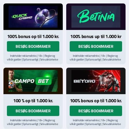
100% bonus op til 1.000 kr.
100% bonus up til 1.000 kr
BESØG BOOKMAKER
BESØG BOOKMAKER
Indeholder reklamelinks | 18+ | Regler og
Indeholder reklamelinks | 18+ | Regler og
vilkår gælder | Spil ansvarligt | Selvudelukkelse
vilkår gælder | Spil ansvarligt | Selvudelukkelse
via
ROFUS.nu
| Kontakt Spillemyndighedens
via
ROFUS.nu
| Kontakt Spillemyndighedens
hjælpelinje på
StopSpillet.dk
hjælpelinje på
StopSpillet.dk
Læs vilkår og betingelser
her
Læs vilkår og betingelser
her
100 % op til 1.000 kr.
100% bonus op til 1.000 kr.
BESØG BOOKMAKER
BESØG BOOKMAKER
Indeholder reklamelinks | 18+ | Regler og
Indeholder reklamelinks | 18+ | Regler og
vilkår gælder | Spil ansvarligt | Selvudelukkelse
vilkår gælder | Spil ansvarligt | Selvudelukkelse
via
ROFUS.nu
| Kontakt Spillemyndighedens
via
ROFUS.nu
| Kontakt Spillemyndighedens