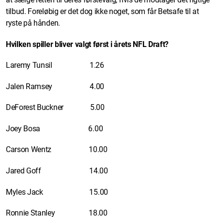
tilbud. Foreløbig er det dog ikke noget, som får Betsafe til at
ryste på hånden.
Hvilken spiller bliver valgt først i årets NFL Draft?
Laremy Tunsil 1.26
Jalen Ramsey 4.00
DeForest Buckner 5.00
Joey Bosa 6.00
Carson Wentz 10.00
Jared Goff 14.00
Myles Jack 15.00
Ronnie Stanley 18.00