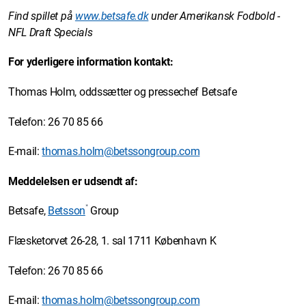
Find spillet på
www.betsafe.dk
under Amerikansk Fodbold -
NFL Draft Specials
For yderligere information kontakt:
Thomas Holm, oddssætter og pressechef Betsafe
Telefon: 26 70 85 66
E-mail:
thomas.holm@betssongroup.com
Meddelelsen er udsendt af:
*
Betsafe,
Betsson
Group
Flæsketorvet 26-28, 1. sal 1711 København K
Telefon: 26 70 85 66
E-mail:
thomas.holm@betssongroup.com