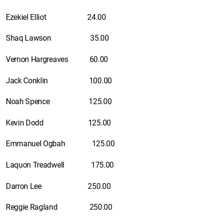
Ezekiel Elliot 24.00
Shaq Lawson 35.00
Vernon Hargreaves 60.00
Jack Conklin 100.00
Noah Spence 125.00
Kevin Dodd 125.00
Emmanuel Ogbah 125.00
Laquon Treadwell 175.00
Darron Lee 250.00
Reggie Ragland 250.00