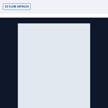
SE FLERE ARTIKLER