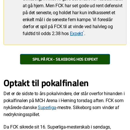
at gå hjem. Men FCK har set gode ud rent defensivt
på det seneste, og holdet har kun indkasseret et
enkelt mål i de seneste fem kampe. Vi foreslår
derfor et spil på FCK til at vinde ved halvleg og
*
fuldtid til odds 2.38 hos
Expekt
.
SPIL PÅ FCK - SILKEBORG HOS EXPEKT
Optakt til pokalfinalen
Det er de sidste to års pokalvindere, der står overfor hinanden i
pokalfinalen på MCH Arena i Herning torsdag aften. FCK som
nykårede danske
Superliga
-mestre. Silkeborg som vinder af
nedrykningsspillet.
Da FCK sikrede sit 16. Superliga-mesterskab i søndags,