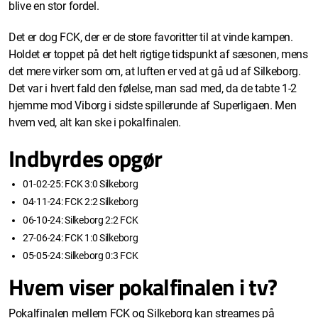
blive en stor fordel.
Det er dog FCK, der er de store favoritter til at vinde kampen.
Holdet er toppet på det helt rigtige tidspunkt af sæsonen, mens
det mere virker som om, at luften er ved at gå ud af Silkeborg.
Det var i hvert fald den følelse, man sad med, da de tabte 1-2
hjemme mod Viborg i sidste spillerunde af Superligaen. Men
hvem ved, alt kan ske i pokalfinalen.
Indbyrdes opgør
01-02-25: FCK 3:0 Silkeborg
04-11-24: FCK 2:2 Silkeborg
06-10-24: Silkeborg 2:2 FCK
27-06-24: FCK 1:0 Silkeborg
05-05-24: Silkeborg 0:3 FCK
Hvem viser pokalfinalen i tv?
Pokalfinalen mellem FCK og Silkeborg kan streames på