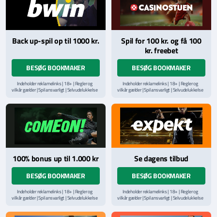
Back up-spil op til 1000 kr.
Spil for 100 kr. og få 100
kr. freebet
BESØG BOOKMAKER
BESØG BOOKMAKER
Indeholder reklamelinks | 18+ | Regler og
Indeholder reklamelinks | 18+ | Regler og
vilkår gælder | Spil ansvarligt | Selvudelukkelse
vilkår gælder | Spil ansvarligt | Selvudelukkelse
via
ROFUS.nu
| Kontakt Spillemyndighedens
via
ROFUS.nu
| Kontakt Spillemyndighedens
hjælpelinje på
StopSpillet.dk
hjælpelinje på
StopSpillet.dk
Læs vilkår og betingelser
her
100% bonus up til 1.000 kr
Se dagens tilbud
BESØG BOOKMAKER
BESØG BOOKMAKER
Indeholder reklamelinks | 18+ | Regler og
Indeholder reklamelinks | 18+ | Regler og
vilkår gælder | Spil ansvarligt | Selvudelukkelse
vilkår gælder | Spil ansvarligt | Selvudelukkelse
via
ROFUS.nu
| Kontakt Spillemyndighedens
via
ROFUS.nu
| Kontakt Spillemyndighedens
hjælpelinje på
StopSpillet.dk
hjælpelinje på
StopSpillet.dk
Læs vilkår og betingelser
her
Læs vilkår og betingelser
her