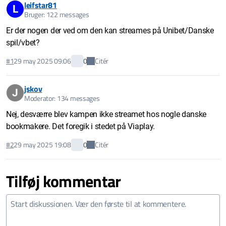
leifstar81
L
Bruger: 122 messages
Er der nogen der ved om den kan streames på Unibet/Danske
spil/vbet?
Citér
#1
29 may 2025 09:06
0
jskov
J
Moderator: 134 messages
Nej, desværre blev kampen ikke streamet hos nogle danske
bookmakere. Det foregik i stedet på Viaplay.
Citér
#2
29 may 2025 19:08
0
Tilføj kommentar