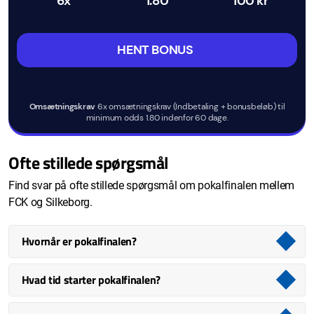
6x
1.80
100 kr
HENT BONUS
Omsætningskrav
6x omsætningskrav (Indbetaling + bonusbeløb) til
minimum odds 1.80 indenfor 60 dage.
Regler og vilkår:
Vi henviser til
Jackpotbet
hjemmeside for samtlige
gældende vilkår og betingelser for denne bonus.
Ofte stillede spørgsmål
Find svar på ofte stillede spørgsmål om pokalfinalen mellem
FCK og Silkeborg.
Hvornår er pokalfinalen?
Hvad tid starter pokalfinalen?