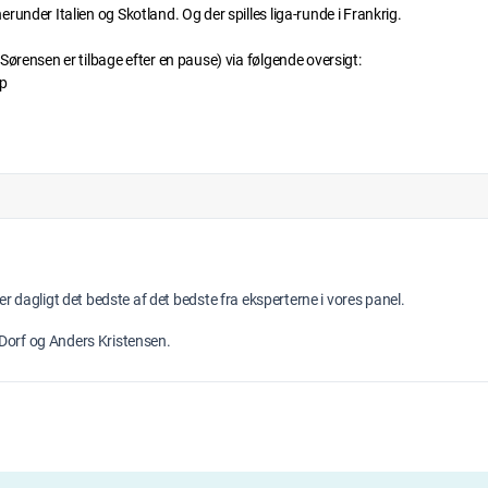
runder Italien og Skotland. Og der spilles liga-runde i Frankrig.
Sørensen er tilbage efter en pause) via følgende oversigt:
sp
 dagligt det bedste af det bedste fra eksperterne i vores panel.
 Dorf og Anders Kristensen.