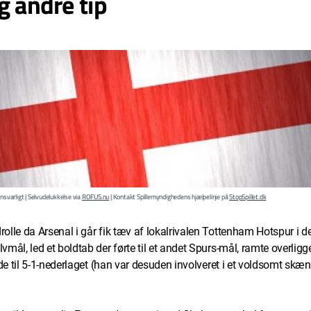
g andre tip
ansvarligt | Selvudelukkelse via
ROFUS.nu
| Kontakt Spillemyndighedens hjælpelinje på
StopSpillet.dk
olle da Arsenal i går fik tæv af lokalrivalen Tottenham Hotspur i d
mål, led et boldtab der førte til et andet Spurs-mål, ramte overligg
nde til 5-1-nederlaget (han var desuden involveret i et voldsomt skæ