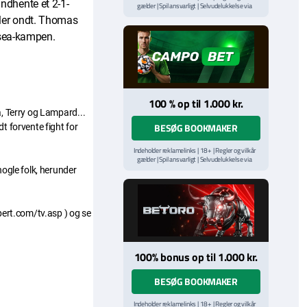
indhente et 2-1-
gælder | Spil ansvarligt | Selvudelukkelse via
ROFUS.nu
| Kontakt Spillemyndighedens
ller ondt. Thomas
hjælpelinje på
StopSpillet.dk
Læs vilkår og betingelser
her
elsea-kampen.
100 % op til 1.000 kr.
, Terry og Lampard...
BESØG BOOKMAKER
t forvente fight for
Indeholder reklamelinks | 18+ | Regler og vilkår
gælder | Spil ansvarligt | Selvudelukkelse via
ROFUS.nu
| Kontakt Spillemyndighedens
gle folk, herunder
hjælpelinje på
StopSpillet.dk
Læs vilkår og betingelser
her
pert.com/tv.asp ) og se
100% bonus op til 1.000 kr.
BESØG BOOKMAKER
Indeholder reklamelinks | 18+ | Regler og vilkår