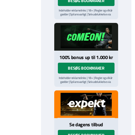
BESØG BOOKMAKER
Indeholder reklamelinks | 18+ | Regler og vilkår
gælder | Spil ansvarligt | Selvudelukkelse via
ROFUS.nu
| Kontakt Spillemyndighedens
hjælpelinje på
StopSpillet.dk
100% bonus up til 1.000 kr
BESØG BOOKMAKER
Indeholder reklamelinks | 18+ | Regler og vilkår
gælder | Spil ansvarligt | Selvudelukkelse via
ROFUS.nu
| Kontakt Spillemyndighedens
hjælpelinje på
StopSpillet.dk
Læs vilkår og betingelser
her
Se dagens tilbud