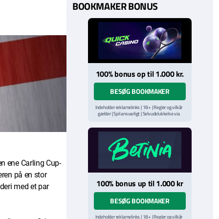
BOOKMAKER BONUS
100% bonus op til 1.000 kr.
BESØG BOOKMAKER
Indeholder reklamelinks | 18+ | Regler og vilkår
gælder | Spil ansvarligt | Selvudelukkelse via
ROFUS.nu
| Kontakt Spillemyndighedens
hjælpelinje på
StopSpillet.dk
Læs vilkår og betingelser
her
en ene Carling Cup-
eren på en stor
100% bonus up til 1.000 kr
nderi med et par
BESØG BOOKMAKER
Indeholder reklamelinks | 18+ | Regler og vilkår