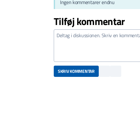
Ingen kommentarer endnu
Tilføj kommentar
SKRIV KOMMENTAR