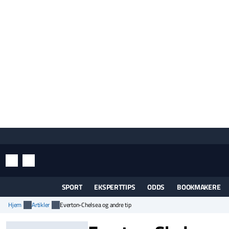
SØG
INDSTILLINGER
SPORT
EKSPERTTIPS
ODDS
BOOKMAKERE
Hjem
Artikler
Everton-Chelsea og andre tip