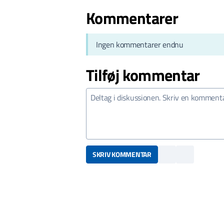
Kommentarer
Ingen kommentarer endnu
Tilføj kommentar
SKRIV KOMMENTAR