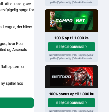
gælder | Spil ansvarligt | Selvudelukkelse via
ll. Alt du skal gøre
ROFUS.nu
| Kontakt Spillemyndighedens
hjælpelinje på
StopSpillet.dk
elvfølgelig sørge for
Læs vilkår og betingelser
her
a League, der bliver
100 % op til 1.000 kr.
gue, hvor Real
BESØG BOOKMAKER
ited og Arsenals
Indeholder reklamelinks | 18+ | Regler og vilkår
gælder | Spil ansvarligt | Selvudelukkelse via
ROFUS.nu
| Kontakt Spillemyndighedens
hjælpelinje på
StopSpillet.dk
 flotte præmier
Læs vilkår og betingelser
her
ny spiller hos
100% bonus op til 1.000 kr.
BESØG BOOKMAKER
Indeholder reklamelinks | 18+ | Regler og vilkår