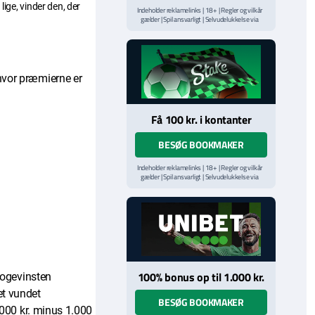
 lige, vinder den, der
Indeholder reklamelinks | 18+ | Regler og vilkår
gælder | Spil ansvarligt | Selvudelukkelse via
ROFUS.nu
| Kontakt Spillemyndighedens
hjælpelinje på
StopSpillet.dk
Læs vilkår og betingelser
her
hvor præmierne er
Få 100 kr. i kontanter
BESØG BOOKMAKER
Indeholder reklamelinks | 18+ | Regler og vilkår
gælder | Spil ansvarligt | Selvudelukkelse via
ROFUS.nu
| Kontakt Spillemyndighedens
hjælpelinje på
StopSpillet.dk
Læs vilkår og betingelser
her
100% bonus op til 1.000 kr.
togevinsten
et vundet
BESØG BOOKMAKER
.000 kr. minus 1.000