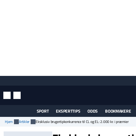
SØG
INDSTILLINGER
SPORT
EKSPERTTIPS
ODDS
BOOKMAKERE
Hjem
Artikler
Eksklusiv brugertipkonkurrence til CL og EL: 2.000 kr. i præmier