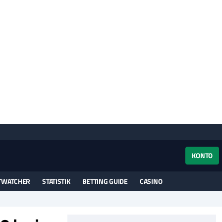
KONTO
TWATCHER
STATISTIK
BETTING GUIDE
CASINO