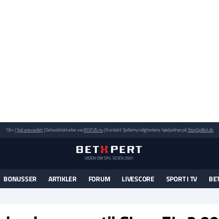
18+ |
Spil ansvarligt
| Selvudelukkelse via
ROFUS.nu
| Kontakt Spillemyndighedens hjælpelinje på
StopSpillet.dk
BONUSSER
ARTIKLER
FORUM
LIVESCORE
SPORT I TV
BE