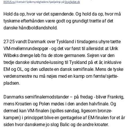
ROFUS.nu
| Kontakt Spillemyndighedens hjælpelinje på
StopSpillet.dk
Hold da op, hvor var det spændende. Og hold da op, hvor må
tyskerne efterhånden være godt og grundigt trætte af det
danske håndboldlandshold.
27-25 vandt Danmark over Tyskland i tirsdagens uhyre tætte
VM-mellemrundeopgør - og det var først til allersidst at Ulrik
Wilbeks drenge løb fra de store germanere. Sejren var den
tredje danske slutrunde-lussing til Tyskland på et år, inklusive
EM og OL, og den udløste en dansk semifinale. Mens de tyske
verdensmestre nu må nøjes med en kamp om femte/sjette-
pladsen.
Danmarks semifinalemodstander – på fredag - bliver Frankrig,
mens Kroatien og Polen mødes i den anden halvfinale. Og
dermed kan VM-finalen (spilles søndag, ligesom bronze-
kampen) i princippet blive en gentagelse af EM-finalen for et år
siden hvor danskerne jo slog Balic og de andre kroater.