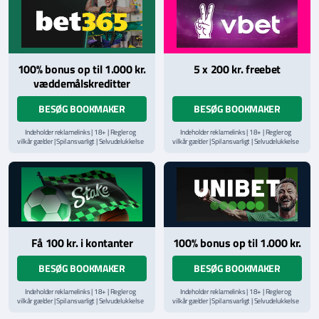
100% bonus op til 1.000 kr.
5 x 200 kr. freebet
væddemålskreditter
BESØG BOOKMAKER
BESØG BOOKMAKER
Indeholder reklamelinks | 18+ | Regler og
Indeholder reklamelinks | 18+ | Regler og
vilkår gælder | Spil ansvarligt | Selvudelukkelse
vilkår gælder | Spil ansvarligt | Selvudelukkelse
via
ROFUS.nu
| Kontakt Spillemyndighedens
via
ROFUS.nu
| Kontakt Spillemyndighedens
hjælpelinje på
StopSpillet.dk
hjælpelinje på
StopSpillet.dk
Læs vilkår og betingelser
her
Få 100 kr. i kontanter
100% bonus op til 1.000 kr.
BESØG BOOKMAKER
BESØG BOOKMAKER
Indeholder reklamelinks | 18+ | Regler og
Indeholder reklamelinks | 18+ | Regler og
vilkår gælder | Spil ansvarligt | Selvudelukkelse
vilkår gælder | Spil ansvarligt | Selvudelukkelse
via
ROFUS.nu
| Kontakt Spillemyndighedens
via
ROFUS.nu
| Kontakt Spillemyndighedens