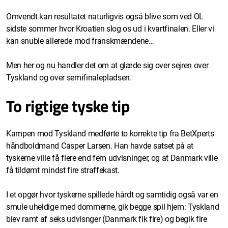
Omvendt kan resultatet naturligvis også blive som ved OL
sidste sommer hvor Kroatien slog os ud i kvartfinalen. Eller vi
kan snuble allerede mod franskmændene…
Men her og nu handler det om at glæde sig over sejren over
Tyskland og over semifinalepladsen.
To rigtige tyske tip
Kampen mod Tyskland medførte to korrekte tip fra BetXperts
håndboldmand Casper Larsen. Han havde satset på at
tyskerne ville få flere end fem udvisninger, og at Danmark ville
få tildømt mindst fire straffekast.
I et opgør hvor tyskerne spillede hårdt og samtidig også var en
smule uheldige med dommerne, gik begge spil hjem: Tyskland
blev ramt af seks udvisnger (Danmark fik fire) og begik fire