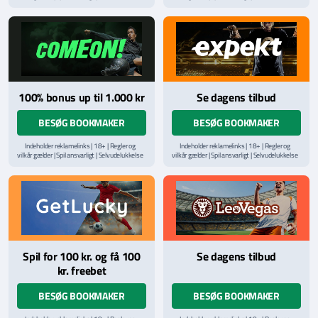
via
ROFUS.nu
| Kontakt Spillemyndighedens
via
ROFUS.nu
| Kontakt Spillemyndighedens
hjælpelinje på
StopSpillet.dk
hjælpelinje på
StopSpillet.dk
Læs vilkår og betingelser
her
100% bonus up til 1.000 kr
Se dagens tilbud
BESØG BOOKMAKER
BESØG BOOKMAKER
Indeholder reklamelinks | 18+ | Regler og
Indeholder reklamelinks | 18+ | Regler og
vilkår gælder | Spil ansvarligt | Selvudelukkelse
vilkår gælder | Spil ansvarligt | Selvudelukkelse
via
ROFUS.nu
| Kontakt Spillemyndighedens
via
ROFUS.nu
| Kontakt Spillemyndighedens
hjælpelinje på
StopSpillet.dk
hjælpelinje på
StopSpillet.dk
Læs vilkår og betingelser
her
Læs vilkår og betingelser
her
Spil for 100 kr. og få 100
Se dagens tilbud
kr. freebet
BESØG BOOKMAKER
BESØG BOOKMAKER