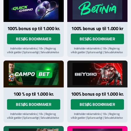
100% bonus op til 1.000 kr.
100% bonus up til 1.000 kr
BESØG BOOKMAKER
BESØG BOOKMAKER
Indeholder reklamelinks | 18+ | Regler og
Indeholder reklamelinks | 18+ | Regler og
vilkår gælder | Spil ansvarligt | Selvudelukkelse
vilkår gælder | Spil ansvarligt | Selvudelukkelse
via
ROFUS.nu
| Kontakt Spillemyndighedens
via
ROFUS.nu
| Kontakt Spillemyndighedens
hjælpelinje på
StopSpillet.dk
hjælpelinje på
StopSpillet.dk
Læs vilkår og betingelser
her
Læs vilkår og betingelser
her
100 % op til 1.000 kr.
100% bonus op til 1.000 kr.
BESØG BOOKMAKER
BESØG BOOKMAKER
Indeholder reklamelinks | 18+ | Regler og
Indeholder reklamelinks | 18+ | Regler og
vilkår gælder | Spil ansvarligt | Selvudelukkelse
vilkår gælder | Spil ansvarligt | Selvudelukkelse
via
ROFUS.nu
| Kontakt Spillemyndighedens
via
ROFUS.nu
| Kontakt Spillemyndighedens
hjælpelinje på
StopSpillet.dk
hjælpelinje på
StopSpillet.dk
Læs vilkår og betingelser
her
Læs vilkår og betingelser
her