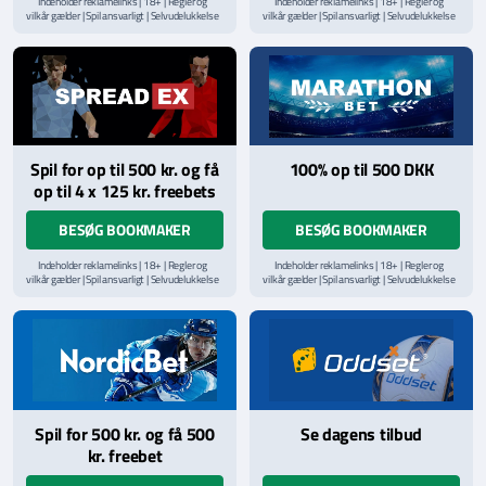
Indeholder reklamelinks | 18+ | Regler og
Indeholder reklamelinks | 18+ | Regler og
vilkår gælder | Spil ansvarligt | Selvudelukkelse
vilkår gælder | Spil ansvarligt | Selvudelukkelse
via
ROFUS.nu
| Kontakt Spillemyndighedens
via
ROFUS.nu
| Kontakt Spillemyndighedens
hjælpelinje på
StopSpillet.dk
hjælpelinje på
StopSpillet.dk
Læs vilkår og betingelser
her
Spil for op til 500 kr. og få
100% op til 500 DKK
op til 4 x 125 kr. freebets
BESØG BOOKMAKER
BESØG BOOKMAKER
Indeholder reklamelinks | 18+ | Regler og
Indeholder reklamelinks | 18+ | Regler og
vilkår gælder | Spil ansvarligt | Selvudelukkelse
vilkår gælder | Spil ansvarligt | Selvudelukkelse
via
ROFUS.nu
| Kontakt Spillemyndighedens
via
ROFUS.nu
| Kontakt Spillemyndighedens
hjælpelinje på
StopSpillet.dk
hjælpelinje på
StopSpillet.dk
Læs vilkår og betingelser
her
Spil for 500 kr. og få 500
Se dagens tilbud
kr. freebet