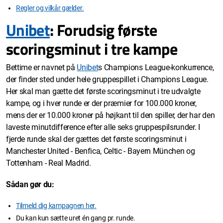
Regler og vilkår gælder.
Unibet
: Forudsig første
scoringsminut i tre kampe
Bettime er navnet på
Unibet
s Champions League-konkurrence,
der finder sted under hele gruppespillet i Champions League.
Her skal man gætte det første scoringsminut i tre udvalgte
kampe, og i hver runde er der præmier for 100.000 kroner,
mens der er 10.000 kroner på højkant til den spiller, der har den
laveste minutdifference efter alle seks gruppespilsrunder. I
fjerde runde skal der gættes det første scoringsminut i
Manchester United - Benfica, Celtic - Bayern München og
Tottenham - Real Madrid.
Sådan gør du:
Tilmeld dig kampagnen her.
Du kan kun sætte uret én gang pr. runde.