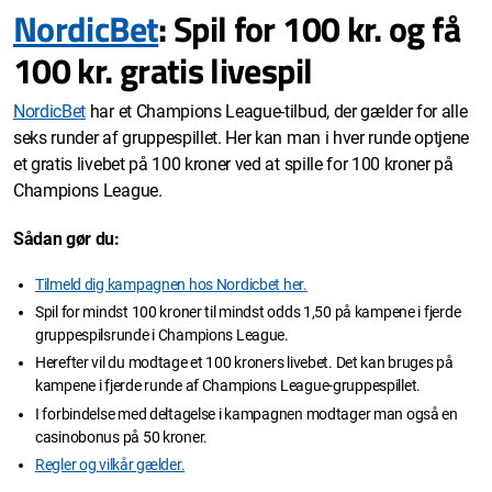
NordicBet
: Spil for 100 kr. og få
100 kr. gratis livespil
NordicBet
har et Champions League-tilbud, der gælder for alle
seks runder af gruppespillet. Her kan man i hver runde optjene
et gratis livebet på 100 kroner ved at spille for 100 kroner på
Champions League.
Sådan gør du:
Tilmeld dig kampagnen hos Nordicbet her.
Spil for mindst 100 kroner til mindst odds 1,50 på kampene i fjerde
gruppespilsrunde i Champions League.
Herefter vil du modtage et 100 kroners livebet. Det kan bruges på
kampene i fjerde runde af Champions League-gruppespillet.
I forbindelse med deltagelse i kampagnen modtager man også en
casinobonus på 50 kroner.
Regler og vilkår gælder.