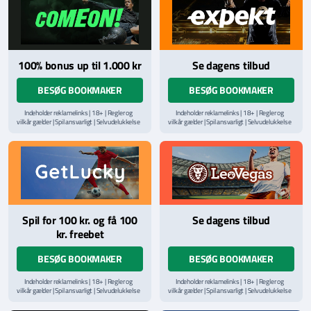
100% bonus up til 1.000 kr
Se dagens tilbud
BESØG BOOKMAKER
BESØG BOOKMAKER
Indeholder reklamelinks | 18+ | Regler og
Indeholder reklamelinks | 18+ | Regler og
vilkår gælder | Spil ansvarligt | Selvudelukkelse
vilkår gælder | Spil ansvarligt | Selvudelukkelse
via
ROFUS.nu
| Kontakt Spillemyndighedens
via
ROFUS.nu
| Kontakt Spillemyndighedens
hjælpelinje på
StopSpillet.dk
hjælpelinje på
StopSpillet.dk
Læs vilkår og betingelser
her
Læs vilkår og betingelser
her
Spil for 100 kr. og få 100
Se dagens tilbud
kr. freebet
BESØG BOOKMAKER
BESØG BOOKMAKER
Indeholder reklamelinks | 18+ | Regler og
Indeholder reklamelinks | 18+ | Regler og
vilkår gælder | Spil ansvarligt | Selvudelukkelse
vilkår gælder | Spil ansvarligt | Selvudelukkelse
via
ROFUS.nu
| Kontakt Spillemyndighedens
via
ROFUS.nu
| Kontakt Spillemyndighedens
hjælpelinje på
StopSpillet.dk
hjælpelinje på
StopSpillet.dk