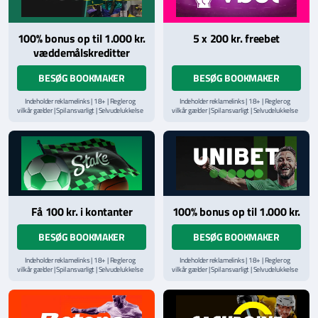
100% bonus op til 1.000 kr.
5 x 200 kr. freebet
væddemålskreditter
BESØG BOOKMAKER
BESØG BOOKMAKER
Indeholder reklamelinks | 18+ | Regler og
Indeholder reklamelinks | 18+ | Regler og
vilkår gælder | Spil ansvarligt | Selvudelukkelse
vilkår gælder | Spil ansvarligt | Selvudelukkelse
via
ROFUS.nu
| Kontakt Spillemyndighedens
via
ROFUS.nu
| Kontakt Spillemyndighedens
hjælpelinje på
StopSpillet.dk
hjælpelinje på
StopSpillet.dk
Læs vilkår og betingelser
her
Få 100 kr. i kontanter
100% bonus op til 1.000 kr.
BESØG BOOKMAKER
BESØG BOOKMAKER
Indeholder reklamelinks | 18+ | Regler og
Indeholder reklamelinks | 18+ | Regler og
vilkår gælder | Spil ansvarligt | Selvudelukkelse
vilkår gælder | Spil ansvarligt | Selvudelukkelse
via
ROFUS.nu
| Kontakt Spillemyndighedens
via
ROFUS.nu
| Kontakt Spillemyndighedens
hjælpelinje på
StopSpillet.dk
hjælpelinje på
StopSpillet.dk
Læs vilkår og betingelser
her
Læs vilkår og betingelser
her