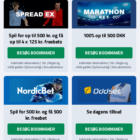
Læs vilkår og betingelser
her
Spil for op til 500 kr. og få
100% op til 500 DKK
op til 4 x 125 kr. freebets
BESØG BOOKMAKER
BESØG BOOKMAKER
Indeholder reklamelinks | 18+ | Regler og
Indeholder reklamelinks | 18+ | Regler og
vilkår gælder | Spil ansvarligt | Selvudelukkelse
vilkår gælder | Spil ansvarligt | Selvudelukkelse
via
ROFUS.nu
| Kontakt Spillemyndighedens
via
ROFUS.nu
| Kontakt Spillemyndighedens
hjælpelinje på
StopSpillet.dk
hjælpelinje på
StopSpillet.dk
Læs vilkår og betingelser
her
Spil for 500 kr. og få 500
Se dagens tilbud
kr. freebet
BESØG BOOKMAKER
BESØG BOOKMAKER
Indeholder reklamelinks | 18+ | Regler og
Indeholder reklamelinks | 18+ | Regler og