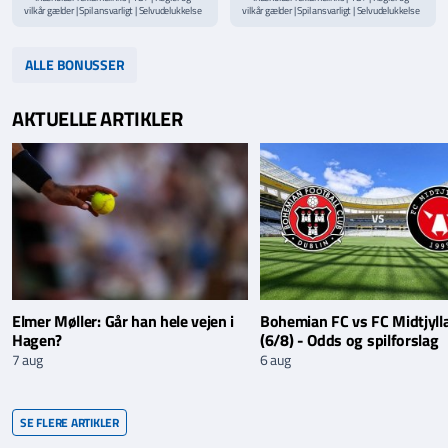
vilkår gælder | Spil ansvarligt | Selvudelukkelse
vilkår gælder | Spil ansvarligt | Selvudelukkelse
via
ROFUS.nu
| Kontakt Spillemyndighedens
via
ROFUS.nu
| Kontakt Spillemyndighedens
hjælpelinje på
StopSpillet.dk
hjælpelinje på
StopSpillet.dk
Læs vilkår og betingelser
her
Læs vilkår og betingelser
her
ALLE BONUSSER
AKTUELLE ARTIKLER
Elmer Møller: Går han hele vejen i
Bohemian FC vs FC Midtjyll
Hagen?
(6/8) - Odds og spilforslag
7 aug
6 aug
SE FLERE ARTIKLER