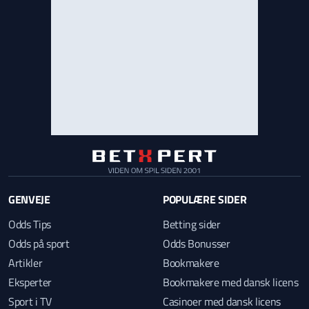
GENVEJE
POPULÆRE SIDER
Odds Tips
Betting sider
Odds på sport
Odds Bonusser
Artikler
Bookmakere
Eksperter
Bookmakere med dansk licens
Sport i TV
Casinoer med dansk licens