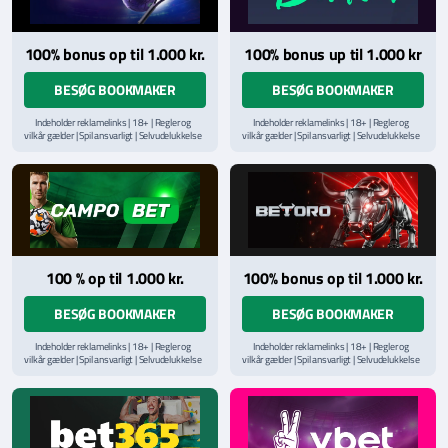
100% bonus op til 1.000 kr.
100% bonus up til 1.000 kr
BESØG BOOKMAKER
BESØG BOOKMAKER
Indeholder reklamelinks | 18+ | Regler og
Indeholder reklamelinks | 18+ | Regler og
vilkår gælder | Spil ansvarligt | Selvudelukkelse
vilkår gælder | Spil ansvarligt | Selvudelukkelse
via
ROFUS.nu
| Kontakt Spillemyndighedens
via
ROFUS.nu
| Kontakt Spillemyndighedens
hjælpelinje på
StopSpillet.dk
hjælpelinje på
StopSpillet.dk
Læs vilkår og betingelser
her
Læs vilkår og betingelser
her
100 % op til 1.000 kr.
100% bonus op til 1.000 kr.
BESØG BOOKMAKER
BESØG BOOKMAKER
Indeholder reklamelinks | 18+ | Regler og
Indeholder reklamelinks | 18+ | Regler og
vilkår gælder | Spil ansvarligt | Selvudelukkelse
vilkår gælder | Spil ansvarligt | Selvudelukkelse
via
ROFUS.nu
| Kontakt Spillemyndighedens
via
ROFUS.nu
| Kontakt Spillemyndighedens
hjælpelinje på
StopSpillet.dk
hjælpelinje på
StopSpillet.dk
Læs vilkår og betingelser
her
Læs vilkår og betingelser
her