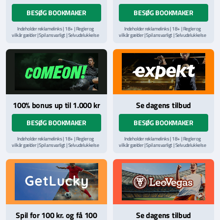
BESØG BOOKMAKER
BESØG BOOKMAKER
Indeholder reklamelinks | 18+ | Regler og
Indeholder reklamelinks | 18+ | Regler og
vilkår gælder | Spil ansvarligt | Selvudelukkelse
vilkår gælder | Spil ansvarligt | Selvudelukkelse
via
ROFUS.nu
| Kontakt Spillemyndighedens
via
ROFUS.nu
| Kontakt Spillemyndighedens
hjælpelinje på
StopSpillet.dk
hjælpelinje på
StopSpillet.dk
Læs vilkår og betingelser
her
100% bonus up til 1.000 kr
Se dagens tilbud
BESØG BOOKMAKER
BESØG BOOKMAKER
Indeholder reklamelinks | 18+ | Regler og
Indeholder reklamelinks | 18+ | Regler og
vilkår gælder | Spil ansvarligt | Selvudelukkelse
vilkår gælder | Spil ansvarligt | Selvudelukkelse
via
ROFUS.nu
| Kontakt Spillemyndighedens
via
ROFUS.nu
| Kontakt Spillemyndighedens
hjælpelinje på
StopSpillet.dk
hjælpelinje på
StopSpillet.dk
Læs vilkår og betingelser
her
Læs vilkår og betingelser
her
Spil for 100 kr. og få 100
Se dagens tilbud