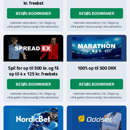
kr. freebet
BESØG BOOKMAKER
BESØG BOOKMAKER
Indeholder reklamelinks | 18+ | Regler og
Indeholder reklamelinks | 18+ | Regler og
vilkår gælder | Spil ansvarligt | Selvudelukkelse
vilkår gælder | Spil ansvarligt | Selvudelukkelse
via
ROFUS.nu
| Kontakt Spillemyndighedens
via
ROFUS.nu
| Kontakt Spillemyndighedens
hjælpelinje på
StopSpillet.dk
hjælpelinje på
StopSpillet.dk
Læs vilkår og betingelser
her
Spil for op til 500 kr. og få
100% op til 500 DKK
op til 4 x 125 kr. freebets
BESØG BOOKMAKER
BESØG BOOKMAKER
Indeholder reklamelinks | 18+ | Regler og
Indeholder reklamelinks | 18+ | Regler og
vilkår gælder | Spil ansvarligt | Selvudelukkelse
vilkår gælder | Spil ansvarligt | Selvudelukkelse
via
ROFUS.nu
| Kontakt Spillemyndighedens
via
ROFUS.nu
| Kontakt Spillemyndighedens
hjælpelinje på
StopSpillet.dk
hjælpelinje på
StopSpillet.dk
Læs vilkår og betingelser
her