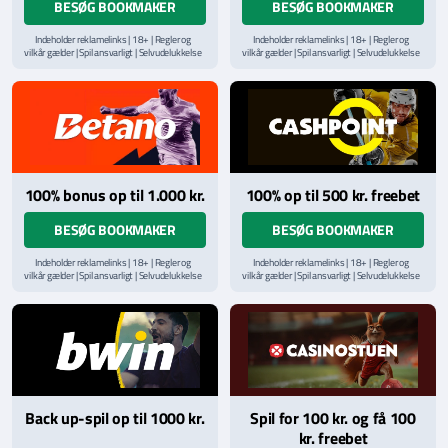
BESØG BOOKMAKER
BESØG BOOKMAKER
Indeholder reklamelinks | 18+ | Regler og
Indeholder reklamelinks | 18+ | Regler og
vilkår gælder | Spil ansvarligt | Selvudelukkelse
vilkår gælder | Spil ansvarligt | Selvudelukkelse
via
ROFUS.nu
| Kontakt Spillemyndighedens
via
ROFUS.nu
| Kontakt Spillemyndighedens
hjælpelinje på
StopSpillet.dk
hjælpelinje på
StopSpillet.dk
Læs vilkår og betingelser
her
Læs vilkår og betingelser
her
100% bonus op til 1.000 kr.
100% op til 500 kr. freebet
BESØG BOOKMAKER
BESØG BOOKMAKER
Indeholder reklamelinks | 18+ | Regler og
Indeholder reklamelinks | 18+ | Regler og
vilkår gælder | Spil ansvarligt | Selvudelukkelse
vilkår gælder | Spil ansvarligt | Selvudelukkelse
via
ROFUS.nu
| Kontakt Spillemyndighedens
via
ROFUS.nu
| Kontakt Spillemyndighedens
hjælpelinje på
StopSpillet.dk
hjælpelinje på
StopSpillet.dk
Læs vilkår og betingelser
her
Back up-spil op til 1000 kr.
Spil for 100 kr. og få 100
kr. freebet