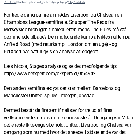
ROFUS.nu
| Kontakt Spillemyndighedens hjælpelinje på
StopSpillet.dk
For tredje gang på fire år mødes Liverpool og Chelsea i en
Champions League-semifinale. Snupper The Reds fra
Merseyside mon igen finalebilletten mens The Blues må stå
deprimerede tilbage? Den indledende kamp afvikles i aften på
Anfield Road (med returkamp i London om en uge) - og
BetXpert har naturligvis en analyse af opgøret.
Læs Nicolaj Stages analyse og se det medfølgende tip:
http://www.betxpert.com/ekspert/cl/#64942
Den anden semifinale-dyst der står mellem Barcelona og
Manchester United, spilles i morgen, onsdag.
Dermed består de fire semifinalister for tre ud af fires
vedkommende af de samme som sidste år. Dengang var Milan
det eneste ikke-engelske hold; United, Liverpool og Chelsea var
dengang som nu med hvor det sneede. I sidste ende var det