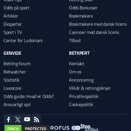
Odds på sport
Odds Bonusser
Artikler
Bookmakere
Eksperter
Bookmakere med dansk licens
Sport i TV
Casinoer med dansk licens
Center for Ludomani
Tilbud
GENVEJE
BETXPERT
Betting forum
Kontakt
Betwatcher
Om os
Statistik
Annoncering
Livescore
Vilkår & retningslinjer
Odds guide: Hvad er Odds?
Privatlivspolitik
Ansvarligt spil
Cookiepolitik
facebook
twitter
youtube
RSS