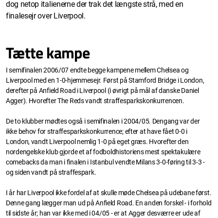
dog netop italienerne der trak det længste strå, med en
finalesejr over Liverpool.
Tætte kampe
I semifinalen 2006/07 endte begge kampene mellem Chelsea og
Liverpool med en 1-0-hjemmesejr. Først på Stamford Bridge i London,
derefter på Anfield Road i Liverpool (i øvrigt på mål af danske Daniel
Agger). Hvorefter The Reds vandt straffesparkskonkurrencen.
De to klubber mødtes også i semifinalen i 2004/05. Dengang var der
ikke behov for straffesparkskonkurrence; efter at have fået 0-0 i
London, vandt Liverpool nemlig 1-0 på eget græs. Hvorefter den
nordengelske klub gjorde et af fodboldhistoriens mest spektakulære
comebacks da man i finalen i Istanbul vendte Milans 3-0-føring til 3-3 -
og siden vandt på straffespark.
I år har Liverpool ikke fordel af at skulle møde Chelsea på udebane først.
Denne gang lægger man ud på Anfield Road. En anden forskel - i forhold
til sidste år; han var ikke med i 04/05 - er at Agger desværre er ude af