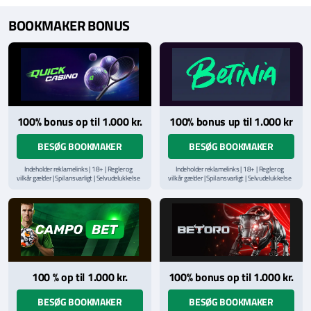
BOOKMAKER BONUS
100% bonus op til 1.000 kr.
100% bonus up til 1.000 kr
BESØG BOOKMAKER
BESØG BOOKMAKER
Indeholder reklamelinks | 18+ | Regler og
Indeholder reklamelinks | 18+ | Regler og
vilkår gælder | Spil ansvarligt | Selvudelukkelse
vilkår gælder | Spil ansvarligt | Selvudelukkelse
via
ROFUS.nu
| Kontakt Spillemyndighedens
via
ROFUS.nu
| Kontakt Spillemyndighedens
hjælpelinje på
StopSpillet.dk
hjælpelinje på
StopSpillet.dk
Læs vilkår og betingelser
her
Læs vilkår og betingelser
her
100 % op til 1.000 kr.
100% bonus op til 1.000 kr.
BESØG BOOKMAKER
BESØG BOOKMAKER