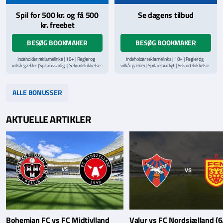
Spil for 500 kr. og få 500
Se dagens tilbud
kr. freebet
BESØG BOOKMAKER
BESØG BOOKMAKER
Indeholder reklamelinks | 18+ | Regler og
Indeholder reklamelinks | 18+ | Regler og
vilkår gælder | Spil ansvarligt | Selvudelukkelse
vilkår gælder | Spil ansvarligt | Selvudelukkelse
via
ROFUS.nu
| Kontakt Spillemyndighedens
via
ROFUS.nu
| Kontakt Spillemyndighedens
hjælpelinje på
StopSpillet.dk
hjælpelinje på
StopSpillet.dk
Læs vilkår og betingelser
her
Læs vilkår og betingelser
her
ALLE BONUSSER
AKTUELLE ARTIKLER
Bohemian FC vs FC Midtjylland
Valur vs FC Nordsjælland (6