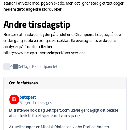
stand til at være med, pga en skade. Men det ligner stadig et tæt opgør
mellem de to engelske storklubber.
Andre tirsdagstip
Bemærk at tirsdagen byder på andet end Champions League; således
er der gang i de lavere engelske rækker. Se oversigten over dagens
analyser på forsiden eller hér:
http://www.betxpert.com/ekspert/analyser.asp
Del
0
Tags:
Ekspertpanelet
Om forfatteren
betxpert
B
Bruger: 1 messages
Et skiftende hold bag BetXpert.com udvælger dagligt det bedste
af det bedste fra eksperterne i vores panel.
Aktuelle eksperter: Nicolai Kristensen, John Dorf og Anders