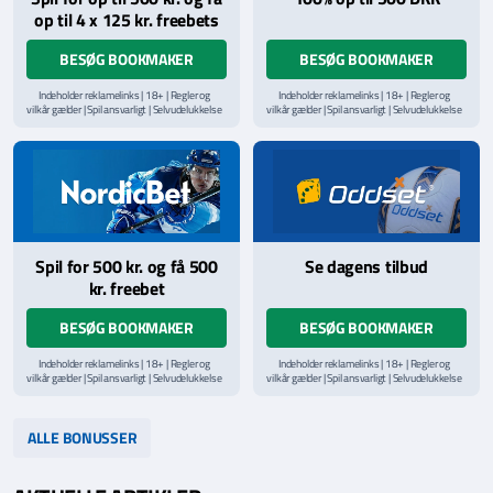
op til 4 x 125 kr. freebets
BESØG BOOKMAKER
BESØG BOOKMAKER
Indeholder reklamelinks | 18+ | Regler og
Indeholder reklamelinks | 18+ | Regler og
vilkår gælder | Spil ansvarligt | Selvudelukkelse
vilkår gælder | Spil ansvarligt | Selvudelukkelse
via
ROFUS.nu
| Kontakt Spillemyndighedens
via
ROFUS.nu
| Kontakt Spillemyndighedens
hjælpelinje på
StopSpillet.dk
hjælpelinje på
StopSpillet.dk
Læs vilkår og betingelser
her
Spil for 500 kr. og få 500
Se dagens tilbud
kr. freebet
BESØG BOOKMAKER
BESØG BOOKMAKER
Indeholder reklamelinks | 18+ | Regler og
Indeholder reklamelinks | 18+ | Regler og
vilkår gælder | Spil ansvarligt | Selvudelukkelse
vilkår gælder | Spil ansvarligt | Selvudelukkelse
via
ROFUS.nu
| Kontakt Spillemyndighedens
via
ROFUS.nu
| Kontakt Spillemyndighedens
hjælpelinje på
StopSpillet.dk
hjælpelinje på
StopSpillet.dk
Læs vilkår og betingelser
her
Læs vilkår og betingelser
her
ALLE BONUSSER