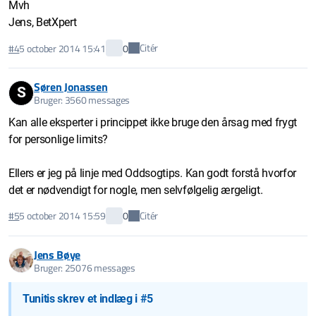
Mvh
Jens, BetXpert
Citér
#4
5 october 2014 15:41
0
Søren Jonassen
S
Bruger: 3560 messages
Kan alle eksperter i princippet ikke bruge den årsag med frygt
for personlige limits?
Ellers er jeg på linje med Oddsogtips. Kan godt forstå hvorfor
det er nødvendigt for nogle, men selvfølgelig ærgeligt.
Citér
#5
5 october 2014 15:59
0
Jens Bøye
Bruger: 25076 messages
Tunitis skrev et indlæg i #5