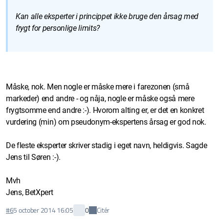
Kan alle eksperter i princippet ikke bruge den årsag med
frygt for personlige limits?
Måske, nok. Men nogle er måske mere i farezonen (små
markeder) end andre - og nåja, nogle er måske også mere
frygtsomme end andre :-). Hvorom alting er, er det en konkret
vurdering (min) om pseudonym-ekspertens årsag er god nok.
De fleste eksperter skriver stadig i eget navn, heldigvis. Sagde
Jens til Søren :-).
Mvh
Jens, BetXpert
Citér
#6
5 october 2014 16:05
0