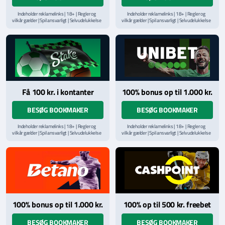
Indeholder reklamelinks | 18+ | Regler og
Indeholder reklamelinks | 18+ | Regler og
vilkår gælder | Spil ansvarligt | Selvudelukkelse
vilkår gælder | Spil ansvarligt | Selvudelukkelse
via
ROFUS.nu
| Kontakt Spillemyndighedens
via
ROFUS.nu
| Kontakt Spillemyndighedens
hjælpelinje på
StopSpillet.dk
hjælpelinje på
StopSpillet.dk
Læs vilkår og betingelser
her
Få 100 kr. i kontanter
100% bonus op til 1.000 kr.
BESØG BOOKMAKER
BESØG BOOKMAKER
Indeholder reklamelinks | 18+ | Regler og
Indeholder reklamelinks | 18+ | Regler og
vilkår gælder | Spil ansvarligt | Selvudelukkelse
vilkår gælder | Spil ansvarligt | Selvudelukkelse
via
ROFUS.nu
| Kontakt Spillemyndighedens
via
ROFUS.nu
| Kontakt Spillemyndighedens
hjælpelinje på
StopSpillet.dk
hjælpelinje på
StopSpillet.dk
Læs vilkår og betingelser
her
Læs vilkår og betingelser
her
100% bonus op til 1.000 kr.
100% op til 500 kr. freebet
BESØG BOOKMAKER
BESØG BOOKMAKER