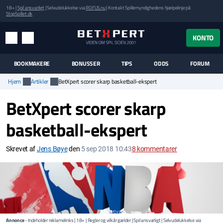
18+ |
Spil ansvarligt
| Selvudelukkelse via
ROFUS.nu
| Kontakt Spillemyndighedens hjælpelinje på
StopSpillet.dk
UK MENUEN
KONTO
MENU
SØG
BOOKMAKERE
BONUSSER
TIPS
ODDS
FORUM
Hjem
Artikler
BetXpert scorer skarp basketball-ekspert
BetXpert scorer skarp
basketball-ekspert
Skrevet af
Jens Bøye
den
5 sep 2018 10:43
8
kommentarer
Annonce
- Indeholder reklamelinks | 18+ | Regler og vilkår gælder | Spil ansvarligt | Selvudelukkelse via