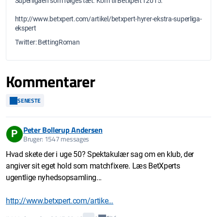
Superligaen som følges tæt. Kom til Betxpert i 2015.
http://www.betxpert.com/artikel/betxpert-hyrer-ekstra-superliga-
ekspert
Twitter: BettingRoman
Kommentarer
SENESTE
Peter Bollerup Andersen
P
Bruger: 1547 messages
Hvad skete der i uge 50? Spektakulær sag om en klub, der
angiver sit eget hold som matchfixere. Læs BetXperts
ugentlige nyhedsopsamling...
http://www.betxpert.com/artike…