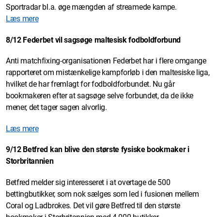
Sportradar bl.a. øge mængden af streamede kampe.
Læs mere
8/12 Federbet vil sagsøge maltesisk fodboldforbund
Anti matchfixing-organisationen Federbet har i flere omgange
rapporteret om mistænkelige kampforløb i den maltesiske liga,
hvilket de har fremlagt for fodboldforbundet. Nu går
bookmakeren efter at sagsøge selve forbundet, da de ikke
mener, det tager sagen alvorlig.
Læs mere
9/12 Betfred kan blive den største fysiske bookmaker i
Storbritannien
Betfred melder sig interesseret i at overtage de 500
bettingbutikker, som nok sælges som led i fusionen mellem
Coral og Ladbrokes. Det vil gøre Betfred til den største