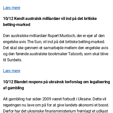
Læs mere
10/12 Kendt australsk milliardær vil ind på det britiske
betting-marked
Den australske milliardær Rupert Murdoch, der er ejer af den
engelske avis The Sun, vil ind på det britiske betting-marked.
Det skal ske gennem et samarbejde mellem den engelske avis
og den førende australske bookmaker Tabcorb, som skal blive
til Sunbets.
Læs mere
10/12 Blandet respons på ukrainsk lovforslag om legalisering
af gambling
Alt gambling har siden 2009 været forbudt i Ukraine. Dette vil
regeringen nu lave om på for at give landets økonomi et boost.
Derfor har det ukrainske finansministerium fremlagt et udkast