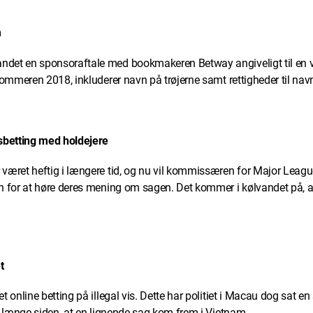
m
det en sponsoraftale med bookmakeren Betway angiveligt til en v
sommeren 2018, inkluderer navn på trøjerne samt rettigheder til nav
sbetting med holdejere
 været heftig i længere tid, og nu vil kommissæren for Major Leag
en for at høre deres mening om sagen. Det kommer i kølvandet på
t
 online betting på illegal vis. Dette har politiet i Macau dog sat en 
e længe siden, at en lignende sag kom frem i Vietnam.