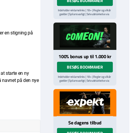
BESØG BOOKMAKER
Indeholder reklamelinks | 18+ | Regler og vilkår
gælder | Spil ansvarligt | Selvudelukkelse via
ROFUS.nu
| Kontakt Spillemyndighedens
hjælpelinje på
StopSpillet.dk
er en stigning på
100% bonus up til 1.000 kr
BESØG BOOKMAKER
t starte en ny
Indeholder reklamelinks | 18+ | Regler og vilkår
så navnet på den nye
gælder | Spil ansvarligt | Selvudelukkelse via
ROFUS.nu
| Kontakt Spillemyndighedens
hjælpelinje på
StopSpillet.dk
Læs vilkår og betingelser
her
Se dagens tilbud