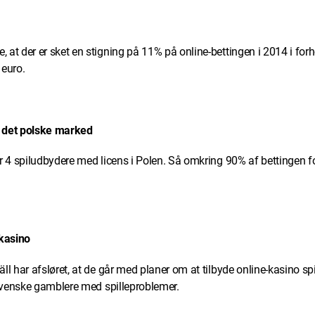
t der er sket en stigning på 11% på online-bettingen i 2014 i forhol
 euro.
 det polske marked
er 4 spiludbydere med licens i Polen. Så omkring 90% af bettingen f
kasino
l har afsløret, at de går med planer om at tilbyde online-kasino spil
 svenske gamblere med spilleproblemer.