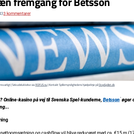
æn fremgang for Betsson
43
3
kommentarer
ansvarligt | Selvudelukkelse via
ROFUS.nu
| Kontakt Spillemyndighedens hjælpelinje på
StopSpillet.dk
*
6? Online-kasino på vej til Svenska Spel-kunderne,
Betsson
øger 
ng...
ning
e nettoomsætning og cashflow vil blive reduceret med ca. €15 m (1