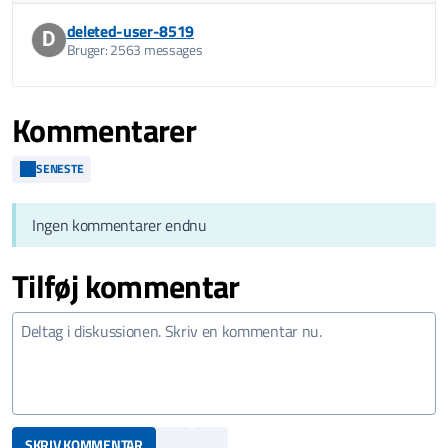
deleted-user-8519
D
Bruger: 2563 messages
Kommentarer
SENESTE
Ingen kommentarer endnu
Tilføj kommentar
SKRIV KOMMENTAR