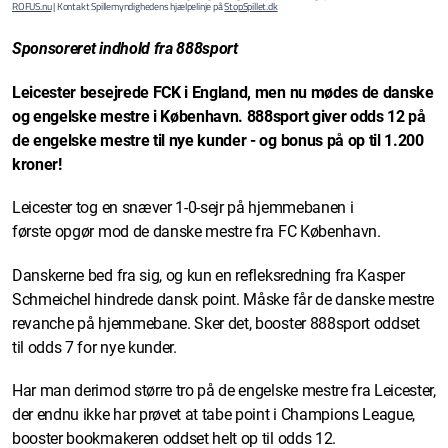
ROFUS.nu
| Kontakt Spillemyndighedens hjælpelinje på
StopSpillet.dk
Sponsoreret indhold fra 888sport
Leicester besejrede FCK i England, men nu mødes de danske
og engelske mestre i København. 888sport giver odds 12 på
de engelske mestre til nye kunder - og bonus på op til 1.200
kroner!
Leicester tog en snæver 1-0-sejr på hjemmebanen i
første opgør mod de danske mestre fra FC København.
Danskerne bed fra sig, og kun en refleksredning fra Kasper
Schmeichel hindrede dansk point. Måske får de danske mestre
revanche på hjemmebane. Sker det, booster 888sport oddset
til odds 7 for nye kunder.
Har man derimod større tro på de engelske mestre fra Leicester,
der endnu ikke har prøvet at tabe point i Champions League,
booster bookmakeren oddset helt op til odds 12.