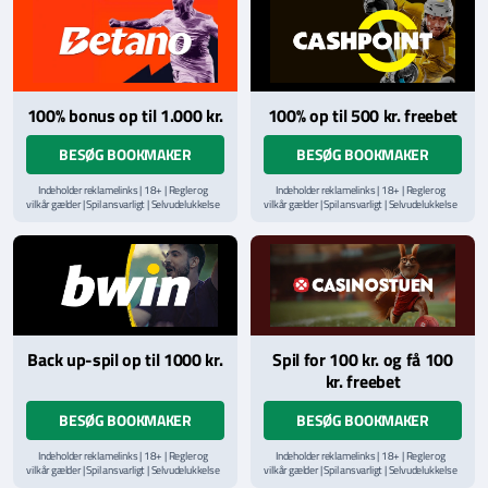
Læs vilkår og betingelser
her
Læs vilkår og betingelser
her
100% bonus op til 1.000 kr.
100% op til 500 kr. freebet
BESØG BOOKMAKER
BESØG BOOKMAKER
Indeholder reklamelinks | 18+ | Regler og
Indeholder reklamelinks | 18+ | Regler og
vilkår gælder | Spil ansvarligt | Selvudelukkelse
vilkår gælder | Spil ansvarligt | Selvudelukkelse
via
ROFUS.nu
| Kontakt Spillemyndighedens
via
ROFUS.nu
| Kontakt Spillemyndighedens
hjælpelinje på
StopSpillet.dk
hjælpelinje på
StopSpillet.dk
Læs vilkår og betingelser
her
Back up-spil op til 1000 kr.
Spil for 100 kr. og få 100
kr. freebet
BESØG BOOKMAKER
BESØG BOOKMAKER
Indeholder reklamelinks | 18+ | Regler og
Indeholder reklamelinks | 18+ | Regler og
vilkår gælder | Spil ansvarligt | Selvudelukkelse
vilkår gælder | Spil ansvarligt | Selvudelukkelse
via
ROFUS.nu
| Kontakt Spillemyndighedens
via
ROFUS.nu
| Kontakt Spillemyndighedens