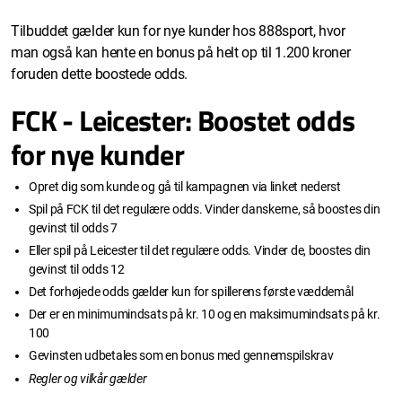
Tilbuddet gælder kun for nye kunder hos 888sport, hvor
man også kan hente en bonus på helt op til 1.200 kroner
foruden dette boostede odds.
FCK - Leicester: Boostet odds
for nye kunder
Opret dig som kunde og gå til kampagnen via linket nederst
Spil på FCK til det regulære odds. Vinder danskerne, så boostes din
gevinst til odds 7
Eller spil på Leicester til det regulære odds. Vinder de, boostes din
gevinst til odds 12
Det forhøjede odds gælder kun for spillerens første væddemål
Der er en minimumindsats på kr. 10 og en maksimumindsats på kr.
100
Gevinsten udbetales som en bonus med gennemspilskrav
Regler og vilkår gælder