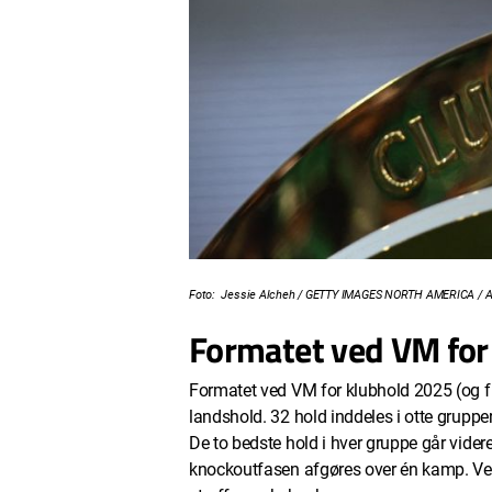
Foto: Jessie Alcheh / GETTY IMAGES NORTH AMERICA / 
Formatet ved VM for
Formatet ved VM for klubhold 2025 (og fre
landshold. 32 hold inddeles i otte grupper
De to bedste hold i hver gruppe går vider
knockoutfasen afgøres over én kamp. Ved 