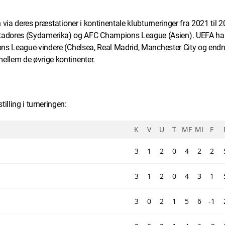
en via deres præstationer i kontinentale klubturneringer fra 2021 til 
adores (Sydamerika) og AFC Champions League (Asien). UEFA har 
pions League-vindere (Chelsea, Real Madrid, Manchester City og end
mellem de øvrige kontinenter.
illing i turneringen:
K
V
U
T
MF
MI
F
3
1
2
0
4
2
2
3
1
2
0
4
3
1
3
0
2
1
5
6
-1