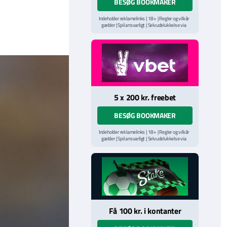
BESØG BOOKMAKER
Indeholder reklamelinks | 18+ | Regler og vilkår
gælder | Spil ansvarligt | Selvudelukkelse via
ROFUS.nu
| Kontakt Spillemyndighedens
hjælpelinje på
StopSpillet.dk
5 x 200 kr. freebet
BESØG BOOKMAKER
Indeholder reklamelinks | 18+ | Regler og vilkår
gælder | Spil ansvarligt | Selvudelukkelse via
ROFUS.nu
| Kontakt Spillemyndighedens
hjælpelinje på
StopSpillet.dk
Læs vilkår og betingelser
her
Få 100 kr. i kontanter