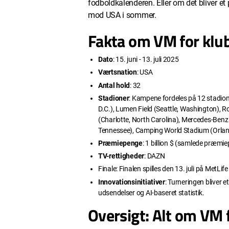
fodboldkalenderen. Eller om det bliver et
mod USA i sommer.
Fakta om VM for klu
Dato
: 15. juni - 13. juli 2025
Værtsnation
: USA
Antal hold
: 32
Stadioner
: Kampene fordeles på 12 stadioner
D.C.),
L
umen
Field
(Seattle, Washington),
R
(Charlotte, North Carolina),
Mercedes-Benz 
Tennessee), Camping World Stadium (Orlando
Præmiepenge
: 1 billion $ (samlede præmie
TV-rettigheder
: DAZN
Finale: Finalen spilles den 13. juli på MetLi
Innovationsinitiativer
: Turneringen bliver 
udsendelser og AI-baseret statistik.
Oversigt: Alt om VM 