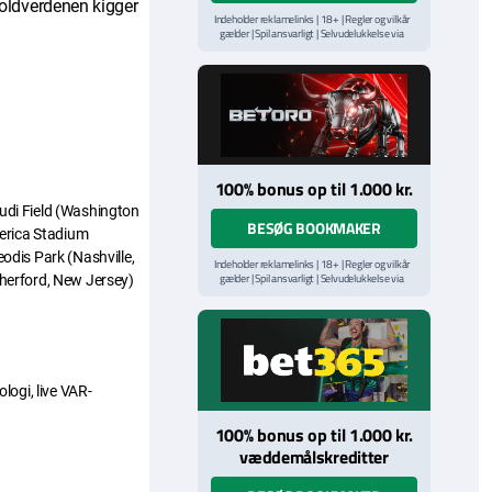
boldverdenen kigger
Indeholder reklamelinks | 18+ | Regler og vilkår
gælder | Spil ansvarligt | Selvudelukkelse via
ROFUS.nu
| Kontakt Spillemyndighedens
hjælpelinje på
StopSpillet.dk
Læs vilkår og betingelser
her
100% bonus op til 1.000 kr.
udi Field
(Washington
BESØG BOOKMAKER
erica
Stadium
odis Park (Nashville,
Indeholder reklamelinks | 18+ | Regler og vilkår
gælder | Spil ansvarligt | Selvudelukkelse via
therford, New Jersey)
ROFUS.nu
| Kontakt Spillemyndighedens
hjælpelinje på
StopSpillet.dk
Læs vilkår og betingelser
her
logi, live VAR-
100% bonus op til 1.000 kr.
væddemålskreditter