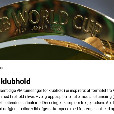
AFP
 klubhold
mtidige VM-turneringer for klubhold) er inspireret af formatet fra
 med fire hold i hver. Hver gruppe spiller en alle-mod-alle-turnering 
e til ottendedelsfinalerne. Der er ingen kamp om tredjepladsen. Alle
uafgjort i ordinær tid afgøres kampene med forlænget spilletid o