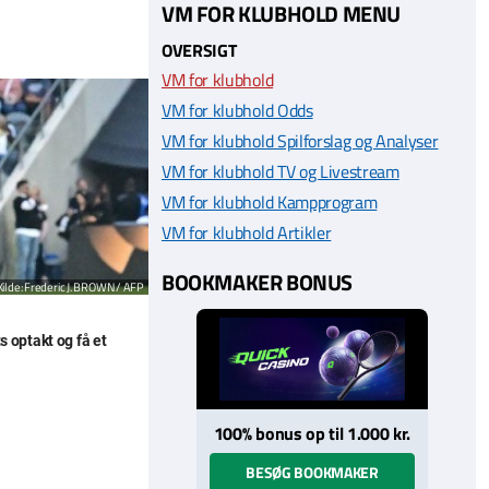
VM FOR KLUBHOLD MENU
OVERSIGT
VM for klubhold
VM for klubhold Odds
VM for klubhold Spilforslag og Analyser
VM for klubhold TV og Livestream
VM for klubhold Kampprogram
VM for klubhold Artikler
BOOKMAKER BONUS
Kilde: Frederic J. BROWN / AFP
s optakt og få et
100% bonus op til 1.000 kr.
BESØG BOOKMAKER