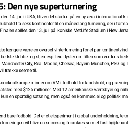
5: Den nye superturnering
en 14. juni i USA, bliver det starten på en ny æra i international k
ubhold fra seks kontinenter til en månedlang turnering, der i form
Finalen spilles den 13. juli på ikoniske MetLife Stadium i New Jersey
ikke længere være en overset vinterturnering for et par kontinentvin
edste klubber og stjernespillere dyster om titlen som verdens bed
m Manchester City, Real Madrid, Chelsea, Bayern München, PSG og I
l trække seerne til.
 knockoutkampe minder om VM i fodbold for landshold, og præmie
r afsted med $125 millioner. Med 12 amerikanske værtsbyer og milli
e kun en sportslig satsning, men også en kommerciel og politisk m
end bare fodbold. Det er et eksperiment i global underholdning, tek
urneringen vil blive en succes og forankres som et fast højdepunk