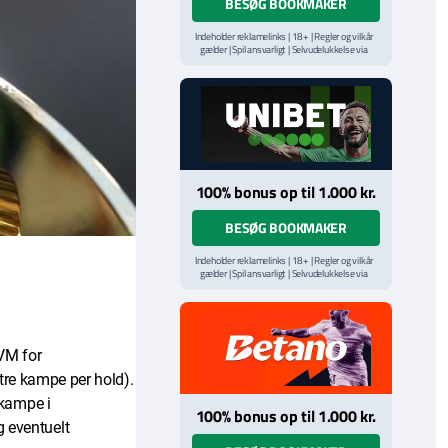
BESØG BOOKMAKER
Indeholder reklamelinks | 18+ | Regler og vilkår
gælder | Spil ansvarligt | Selvudelukkelse via
ROFUS.nu
| Kontakt Spillemyndighedens
hjælpelinje på
StopSpillet.dk
Læs vilkår og betingelser
her
100% bonus op til 1.000 kr.
BESØG BOOKMAKER
Indeholder reklamelinks | 18+ | Regler og vilkår
gælder | Spil ansvarligt | Selvudelukkelse via
ROFUS.nu
| Kontakt Spillemyndighedens
hjælpelinje på
StopSpillet.dk
Læs vilkår og betingelser
her
 VM for
(tre kampe per hold).
 kampe i
100% bonus op til 1.000 kr.
g eventuelt