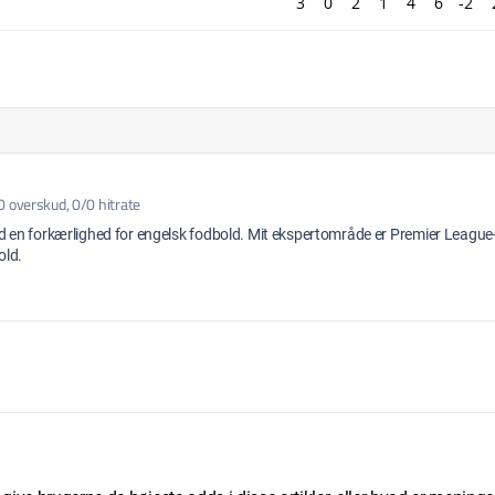
3
0
2
1
4
6
-2
Moderator: 147 messages, 0% TBP, 0.00 overskud, 0/0 hitrate
d en forkærlighed for engelsk fodbold. Mit ekspertområde er Premier League
old.