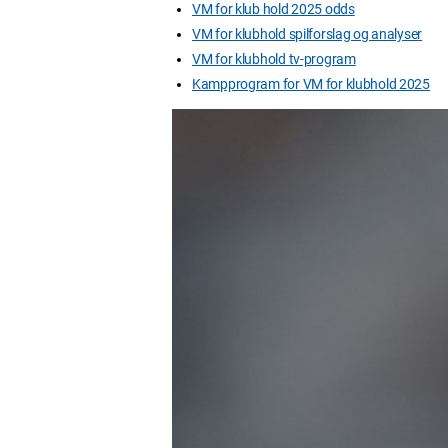
VM for klub hold 2025 odds
VM for klubhold spilforslag og analyser
VM for klubhold tv-program
Kampprogram for VM for klubhold 2025