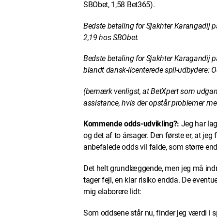
SBObet, 1,58 Bet365).
Bedste betaling for Sjakhter Karangadij
2,19 hos SBObet.
Bedste betaling for Sjakhter Karagandij
blandt dansk-licenterede spil-udbydere: 
(bemærk venligst, at BetXpert som udga
assistance, hvis der opstår problemer m
Kommende odds-udvikling?:
Jeg har lag
og det af to årsager. Den første er, at jeg
anbefalede odds vil falde, som større end f
Det helt grundlæggende, men jeg må indrøm
tager fejl, en klar risiko endda. De ev
mig elaborere lidt:
Som oddsene står nu, finder jeg værdi i s