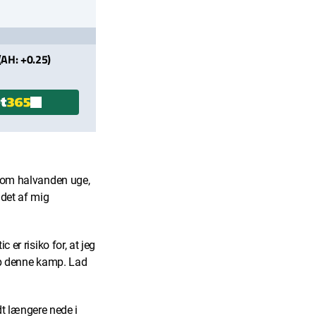
(AH: +0.25)
n om halvanden uge,
 det af mig
er risiko for, at jeg
op denne kamp. Lad
dt længere nede i