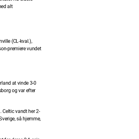
ed alt
ille (CL-kval.),
æson-premiere vundet
rland at vinde 3-0
sborg og var efter
 Celtic vandt her 2-
i Sverige, så hjemme,