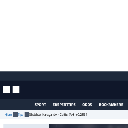
SØG
INDSTILLINGER
SPORT
EKSPERTTIPS
ODDS
BOOKMAKERE
Hjem
Tips
Shakhter Karagandy - Celtic: (AH: +0.25) 1