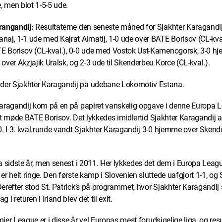
, men blot 1-5-5 ude.
rangandij:
Resultaterne den seneste måned for Sjakhter Karagandij 
aj, 1-1 ude med Kajrat Almatij, 1-0 ude over BATE Borisov (CL-kva
E Borisov (CL-kval.), 0-0 ude med Vostok Ust-Kamenogorsk, 3-0 h
ver Akzjajik Uralsk, og 2-3 ude til Skenderbeu Korce (CL-kval.).
der Sjakhter Karagandij på udebane Lokomotiv Estana.
aragandij kom på en på papiret vanskelig opgave i denne Europa Le
l at møde BATE Borisov. Det lykkedes imidlertid Sjakhter Karagandij 
0. I 3. kval.runde vandt Sjakhter Karagandij 3-0 hjemme over Skend
 sidste år, men senest i 2011. Her lykkedes det dem i Europa Leagu
r helt ringe. Den første kamp i Slovenien sluttede uafgjort 1-1, og
erefter stod St. Patrick’s på programmet, hvor Sjakhter Karagandij
 returen i Irland blev det til exit.
er League er i disse år vel Europas mest forudsigelige liga, og resu