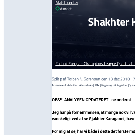
Match center
Vundet
Shakhter K
Fodbold
Europa - Champions League Qualificati
Spiltip af
Torben N. Sørensen
den
13 dec 2018 1
Annonce
- Indeholder reklamelinks | 18+ | Regler og vilkår gælder | Spil 
OBS!!! ANALYSEN OPDATERET - se nederst
Jeg har på fornemmelsen, at mange nok vil vær
vanskeligt ved at se Sjakhter Karagandij hav
For mig at se, har vi både i dette det første 