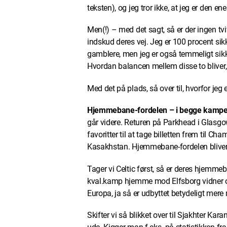
teksten), og jeg tror ikke, at jeg er den 
Men(!) – med det sagt, så er der ingen tv
indskud deres vej. Jeg er 100 procent sikk
gamblere, men jeg er også temmeligt sikke
Hvordan balancen mellem disse to bliver, 
Med det på plads, så over til, hvorfor jeg
Hjemmebane-fordelen – i begge kampe –
går videre. Returen på Parkhead i Glasgo
favoritter til at tage billetten frem til 
Kasakhstan. Hjemmebane-fordelen bliver 
Tager vi Celtic først, så er deres hjemme
kval.kamp hjemme mod Elfsborg vidner 
Europa, ja så er udbyttet betydeligt mere
Skifter vi så blikket over til Sjakhter 