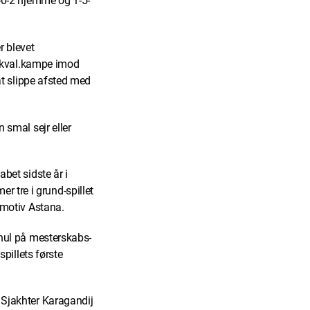
9-0-2 hjemme og 1-5-
r blevet
e-kval.kampe imod
at slippe afsted med
 smal sejr eller
bet sidste år i
 tre i grund-spillet
omotiv Astana.
 hul på mesterskabs-
pillets første
 Sjakhter Karagandij