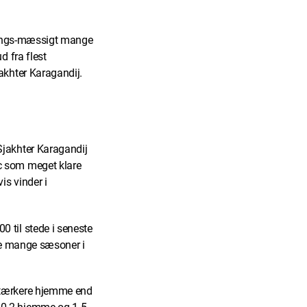
farings-mæssigt mange
d fra flest
jakhter Karagandij.
at Sjakhter Karagandij
ic som meget klare
is vinder i
0 til stede i seneste
e mange sæsoner i
 stærkere hjemme end