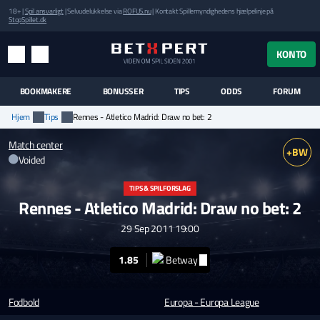
18+ |
Spil ansvarligt
| Selvudelukkelse via
ROFUS.nu
| Kontakt Spillemyndighedens hjælpelinje på
StopSpillet.dk
UK MENUEN
KONTO
MENU
SØG
BOOKMAKERE
BONUSSER
TIPS
ODDS
FORUM
Hjem
Tips
Rennes - Atletico Madrid: Draw no bet: 2
Match center
+BW
Voided
TIPS & SPILFORSLAG
Rennes - Atletico Madrid: Draw no bet: 2
29 Sep 2011 19:00
1.85
Fodbold
Europa - Europa League