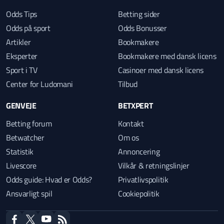
Odds Tips
Betting sider
Odds på sport
Odds Bonusser
Artikler
Bookmakere
Eksperter
Bookmakere med dansk licens
Sport i TV
Casinoer med dansk licens
Center for Ludomani
Tilbud
GENVEJE
BETXPERT
Betting forum
Kontakt
Betwatcher
Om os
Statistik
Annoncering
Livescore
Vilkår & retningslinjer
Odds guide: Hvad er Odds?
Privatlivspolitik
Ansvarligt spil
Cookiepolitik
facebook
twitter
youtube
RSS