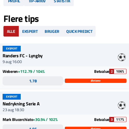
PROFIL
TIP-ARKIV
STATISTIK
Flere tips
ALLE
EKSPERT
BRUGER
QUICK PREDICT
EKSPERT
Randers FC - Lyngby
9 aug 16:00
Weberen
+112.79 / 104%
Betvalue
2
106%
1.78
EKSPERT
Nedrykning Serie A
23 aug 18:30
Mark Blucerchiato
+30.94 / 102%
Betvalue
3
117%
1.95