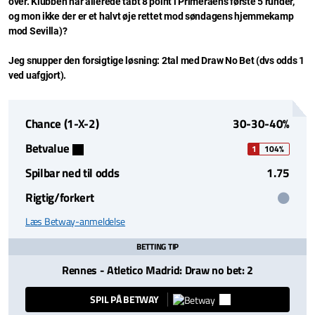
over. Klubben har allerede tabt 8 point i Primeraens første 5 runder,
og mon ikke der er et halvt øje rettet mod søndagens hjemmekamp
mod Sevilla)?
Jeg snupper den forsigtige løsning: 2tal med Draw No Bet (dvs odds 1
ved uafgjort).
Chance (1-X-2)
30-30-40%
Betvalue
1
104%
Spilbar ned til odds
1.75
Rigtig/forkert
Læs Betway-anmeldelse
BETTING TIP
Rennes - Atletico Madrid: Draw no bet: 2
SPIL PÅ BETWAY