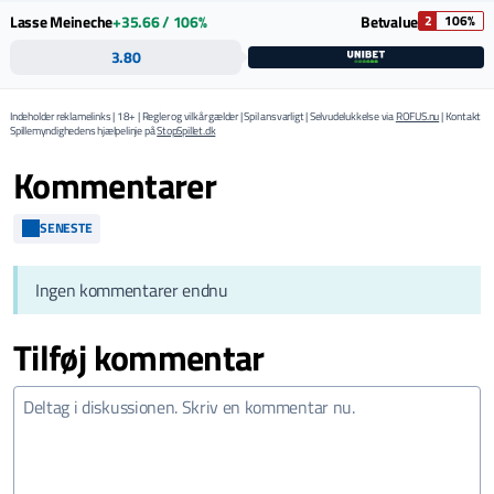
Lasse Meineche
+35.66 / 106%
Betvalue
2
106%
3.80
Indeholder reklamelinks | 18+ | Regler og vilkår gælder | Spil ansvarligt | Selvudelukkelse via
ROFUS.nu
| Kontakt
Spillemyndighedens hjælpelinje på
StopSpillet.dk
Kommentarer
SENESTE
Ingen kommentarer endnu
Tilføj kommentar