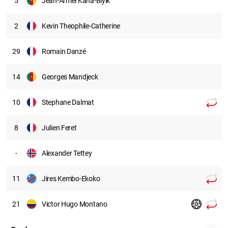
5
Jean-Armel Kana-Biyik
2
Kevin Theophile-Catherine
29
Romain Danzé
14
Georges Mandjeck
10
Stephane Dalmat
8
Julien Feret
-
Alexander Tettey
11
Jires Kembo-Ekoko
21
Victor Hugo Montano