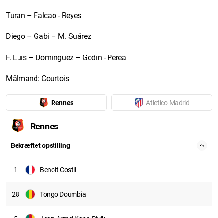
Turan – Falcao - Reyes
Diego – Gabi – M. Suárez
F. Luis – Domínguez – Godín - Perea
Målmand: Courtois
Rennes
Atletico Madrid
Rennes
Bekræftet opstilling
1
Benoit Costil
28
Tongo Doumbia