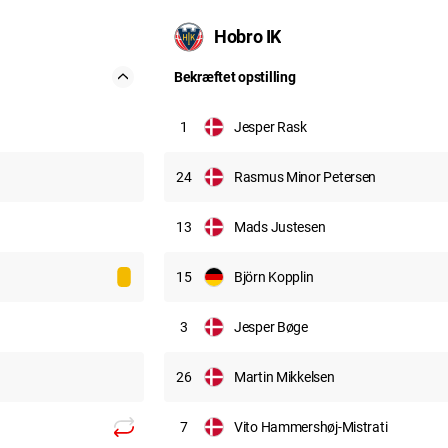
Hobro IK
Bekræftet opstilling
1
Jesper Rask
24
Rasmus Minor Petersen
13
Mads Justesen
15
Björn Kopplin
3
Jesper Bøge
26
Martin Mikkelsen
7
Vito Hammershøj-Mistrati