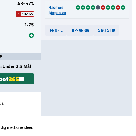
43-57%
Rasmus
Jørgensen
1
102.6%
1.75
PROFIL
TIP-ARKIV
STATISTIK
IP
: Under 2.5 Mål
il.
dig med sine idéer.