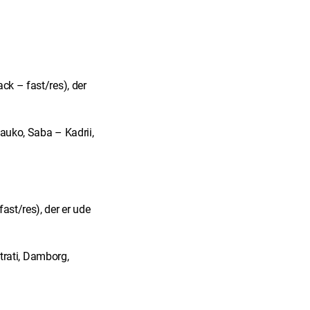
k – fast/res), der
auko, Saba – Kadrii,
t/res), der er ude
trati, Damborg,