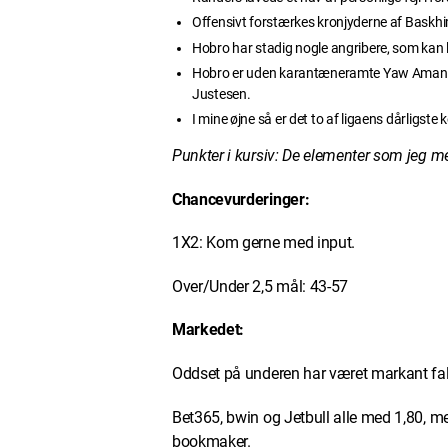
Offensivt forstærkes kronjyderne af Baskhi
Hobro har stadig nogle angribere, som kan l
Hobro er uden karantæneramte Yaw Amankwa
Justesen.
I mine øjne så er det to af ligaens dårligst
Punkter i kursiv: De elementer som jeg m
Chancevurderinger:
1X2: Kom gerne med input.
Over/Under 2,5 mål: 43-57
Markedet:
Oddset på underen har været markant fald
Bet365, bwin og Jetbull alle med 1,80, m
bookmaker.