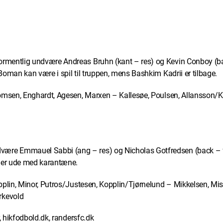
mentlig undvære Andreas Bruhn (kant – res) og Kevin Conboy (bac
oman kan være i spil til truppen, mens Bashkim Kadrii er tilbage.
homsen, Enghardt, Agesen, Marxen – Kallesøe, Poulsen, Allansson/K
e Emmauel Sabbi (ang – res) og Nicholas Gotfredsen (back – fas
 er ude med karantæne.
pplin, Minor, Putros/Justesen, Kopplin/Tjørnelund – Mikkelsen, Mis
rkevold
, hikfodbold.dk, randersfc.dk