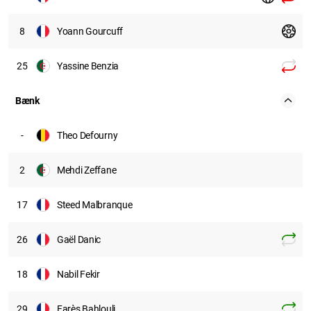
8
Yoann Gourcuff
25
Yassine Benzia
Bænk
-
Theo Defourny
2
Mehdi Zeffane
17
Steed Malbranque
26
Gaël Danic
18
Nabil Fekir
29
Farès Bahlouli