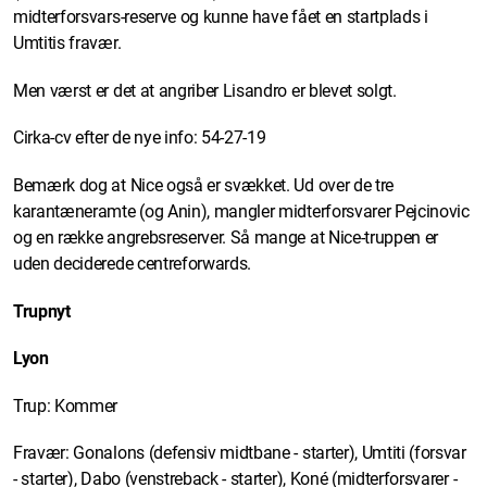
midterforsvars-reserve og kunne have fået en startplads i
Umtitis fravær.
Men værst er det at angriber Lisandro er blevet solgt.
Cirka-cv efter de nye info: 54-27-19
Bemærk dog at Nice også er svækket. Ud over de tre
karantæneramte (og Anin), mangler midterforsvarer Pejcinovic
og en række angrebsreserver. Så mange at Nice-truppen er
uden deciderede centreforwards.
Trupnyt
Lyon
Trup: Kommer
Fravær: Gonalons (defensiv midtbane - starter), Umtiti (forsvar
- starter), Dabo (venstreback - starter), Koné (midterforsvarer -