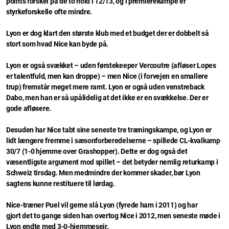
points forskel på de to hold i 12/13, og i premierekampe er
styrkeforskelle ofte mindre.
Lyon er dog klart den største klub med et budget der er dobbelt så
stort som hvad Nice kan byde på.
Lyon er også svækket – uden førstekeeper Vercoutre (afløser Lopes
er talentfuld, men kan droppe) – men Nice (i forvejen en smallere
trup) fremstår meget mere ramt. Lyon er også uden venstreback
Dabo, men han er så upålidelig at det ikke er en svækkelse. Der er
gode afløsere.
Desuden har Nice tabt sine seneste tre træningskampe, og Lyon er
lidt længere fremme i sæsonforberedelserne – spillede CL-kvalkamp
30/7 (1-0 hjemme over Grashopper). Dette er dog også det
væsentligste argument mod spillet – det betyder nemlig returkamp i
Schweiz tirsdag. Men medmindre der kommer skader, bør Lyon
sagtens kunne restituere til lørdag.
Nice-træner Puel vil gerne slå Lyon (fyrede ham i 2011) og har
gjort det to gange siden han overtog Nice i 2012, men seneste møde i
Lyon endte med 3-0-hjemmesejr.