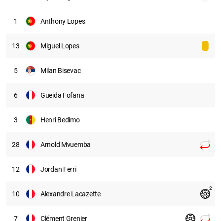
1
Anthony Lopes
13
Miguel Lopes
5
Milan Bisevac
6
Gueida Fofana
3
Henri Bedimo
28
Arnold Mvuemba
12
Jordan Ferri
2
10
Alexandre Lacazette
7
Clément Grenier