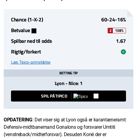
Chance (1-X-2)
60-24-16%
Betvalue
2
108%
Spilbar ned til odds
1.67
Rigtig/forkert
Læs Tipico-anmeldelse
BETTING TIP
Lyon - Nice: 1
SPIL PÅ TIPICO
OPDATERING
: Det viser sig at Lyon også er karantæneramt:
Defensiv-midtbanemand Gonalons og forsvarer Umtiti
(venstreback/midterforsvar). Desuden Koné der er