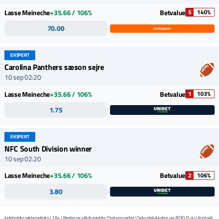
Lasse Meineche
+35.66 / 106%
Betvalue
5
140%
70.00
EKSPERT
Carolina Panthers sæson sejre
10 sep 02:20
Lasse Meineche
+35.66 / 106%
Betvalue
1
103%
1.75
EKSPERT
NFC South Division winner
10 sep 02:20
Lasse Meineche
+35.66 / 106%
Betvalue
2
106%
3.80
Indeholder reklamelinks | 18+ | Regler og vilkår gælder | Spil ansvarligt | Selvudelukkelse via
ROFUS.nu
| Kontakt