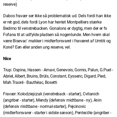
reserve)
Dabos fravær ser ikke så problematisk ud. Dels fordi han ikke
er ret god, dels fordi Lyon har hentet Montpelliers stærke
Bedimo til venstrebacken. Gonalons er dygtig, men der er fx
Fofana til at udfylde pladsen så nogenlunde. Men hvem skal
være Bisevac' makker i midterforsvaret i fraværet af Umtiti og
Koné? Een eller anden ung reserve, vel.
Nice
Trup: Ospina, Hassen - Amavi, Genevois, Gomis, Palun, G.Puel -
Abriel, Albert, Bruins, Brüls, Constant, Eysseric, Digard, Pied,
Mah.Traoré - Bauthéac, Bosetti
Fravær: Kolodziejczak (venstreback - starter), Cvitanich
(angriber - starter), Mendy (defensiv midtbane - ny), Anin
(defensiv midtbane - normal-starter), Pejcinovic
(midterforsvarer - starter i sidste sæson), Pentecôte (angriber -