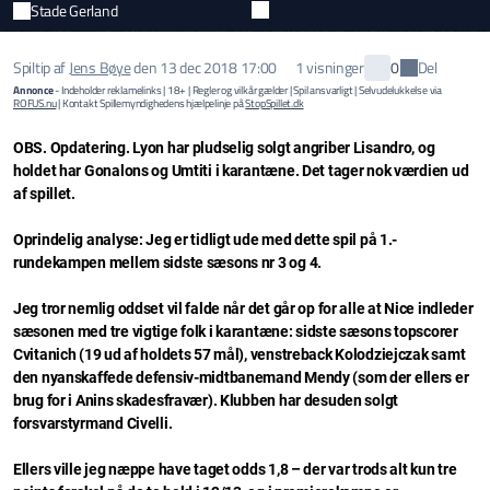
Stade Gerland
Del
Spiltip af
Jens Bøye
den
13 dec 2018 17:00
1 visninger
0
Annonce
- Indeholder reklamelinks | 18+ | Regler og vilkår gælder | Spil ansvarligt | Selvudelukkelse via
ROFUS.nu
| Kontakt Spillemyndighedens hjælpelinje på
StopSpillet.dk
OBS. Opdatering. Lyon har pludselig solgt angriber Lisandro, og
holdet har Gonalons og Umtiti i karantæne. Det tager nok værdien ud
af spillet.
Oprindelig analyse: Jeg er tidligt ude med dette spil på 1.-
rundekampen mellem sidste sæsons nr 3 og 4.
Jeg tror nemlig oddset vil falde når det går op for alle at Nice indleder
sæsonen med tre vigtige folk i karantæne: sidste sæsons topscorer
Cvitanich (19 ud af holdets 57 mål), venstreback Kolodziejczak samt
den nyanskaffede defensiv-midtbanemand Mendy (som der ellers er
brug for i Anins skadesfravær). Klubben har desuden solgt
forsvarstyrmand Civelli.
Ellers ville jeg næppe have taget odds 1,8 – der var trods alt kun tre