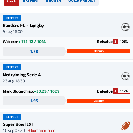
ALLE
EKSPERT
BRUGER
QUICK PREDICT
EKSPERT
Randers FC - Lyngby
9 aug 16:00
Weberen
+112.12 / 104%
Betvalue
2
106%
1.78
EKSPERT
Nedrykning Serie A
23 aug 18:30
Mark Blucerchiato
+30.29 / 102%
Betvalue
3
117%
1.95
EKSPERT
Super Bowl LXI
10 sep 02:20
3 kommentarer