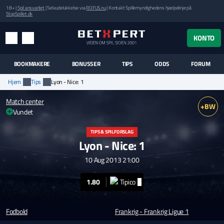
18+ |
Spil ansvarligt
| Selvudelukkelse via
ROFUS.nu
| Kontakt Spillemyndighedens hjælpelinje på
StopSpillet.dk
UK MENUEN
KONTO
MENU
SØG
BOOKMAKERE
BONUSSER
TIPS
ODDS
FORUM
Hjem
Tips
Lyon - Nice: 1
Match center
+BW
Vundet
TIPS & SPILFORSLAG
Lyon - Nice: 1
10 Aug 2013 21:00
1.80
Fodbold
Frankrig - Frankrig Ligue 1