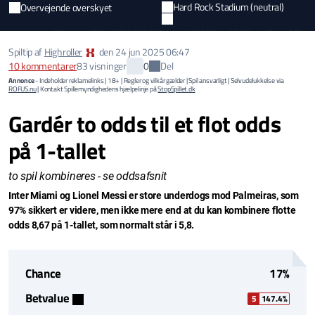
Hard Rock Stadium (neutral)
Overvejende overskyet
Spiltip af
Highroller
den
24 jun 2025 06:47
Del
10
kommentarer
83 visninger
0
Annonce
- Indeholder reklamelinks | 18+ | Regler og vilkår gælder | Spil ansvarligt | Selvudelukkelse via
ROFUS.nu
| Kontakt Spillemyndighedens hjælpelinje på
StopSpillet.dk
Gardér to odds til et flot odds
på 1-tallet
to spil kombineres - se oddsafsnit
Inter Miami og Lionel Messi er store underdogs mod Palmeiras, som
97% sikkert er videre, men ikke mere end at du kan kombinere flotte
odds 8,67 på 1-tallet, som normalt står i 5,8.
Chance
17%
Betvalue
5
147.4%