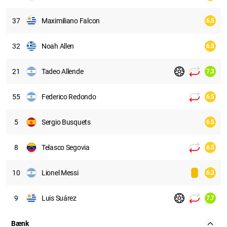
37
Maximiliano Falcon
6.5
32
Noah Allen
6.5
21
Tadeo Allende
7.3
55
Federico Redondo
6.5
5
Sergio Busquets
6.5
8
Telasco Segovia
6.5
10
Lionel Messi
6.3
9
Luis Suárez
7.7
Bænk