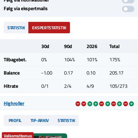
Følg via ekspertmails
STATISTIK
EKSPERTSTATISTIK
30d
90d
2026
Total
Tilbagebet.
0%
104%
101%
175%
Balance
-1.00
0.17
0.10
205.17
Hitrate
0/1
2/4
4/9
105/273
Highroller
PROFIL
TIP-ARKIV
STATISTIK
Velkomstbonus