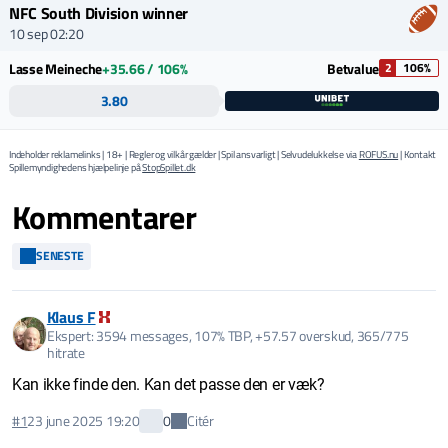
NFC South Division winner
10 sep 02:20
Lasse Meineche
+35.66 / 106%
Betvalue
2
106%
3.80
Indeholder reklamelinks | 18+ | Regler og vilkår gælder | Spil ansvarligt | Selvudelukkelse via
ROFUS.nu
| Kontakt
Spillemyndighedens hjælpelinje på
StopSpillet.dk
Kommentarer
SENESTE
Klaus F
Ekspert: 3594 messages, 107% TBP, +57.57 overskud, 365/775
hitrate
Kan ikke finde den. Kan det passe den er væk?
Citér
#1
23 june 2025 19:20
0