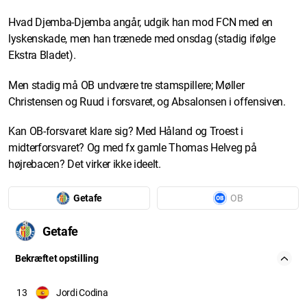
Hvad Djemba-Djemba angår, udgik han mod FCN med en
lyskenskade, men han trænede med onsdag (stadig ifølge
Ekstra Bladet).
Men stadig må OB undvære tre stamspillere; Møller
Christensen og Ruud i forsvaret, og Absalonsen i offensiven.
Kan OB-forsvaret klare sig? Med Håland og Troest i
midterforsvaret? Og med fx gamle Thomas Helveg på
højrebacen? Det virker ikke ideelt.
Getafe
OB
Getafe
Bekræftet opstilling
13
Jordi Codina