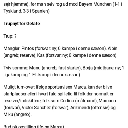
sejr hjemme), før man selv røg ud mod Bayern München (1-1 i
Tyskland, 3-3 i Spanien).
Trupnyt for Getafe
Trup: ?
Mangler: Pintos (forsvar; ny; 0 kampe i denne sæson), Albin
(angreb; reserve), Kas (forsvar; ny; 0 kampe i denne sæson)
Tvivlsomme: Manu (angreb; fast starter), Borja (midtbane; ny; 1
ligakamp og 1 EL-kamp i denne sæson)
Muligt turn-over: Ifølge sportsavisen Marca, kan der blive
startpladser eller i hvert fald spilletid til folk der normalt er
reserver/indskiftere, folk som Codina (målmand), Marcano
(forsvar), Víctor Sánchez (forsvar), Arizmendi (offensiv) og
Miku (angreb).
Bud på opstilling (ifølge Marca)