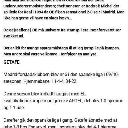
Man skal dog nok ikke regne med et Getafe-hold der totalt
undervurderer modstanderen; cheftræneren er trods alt Michel der
spillede for Real i 1994 da OB fik en sensationel 2-0 sejr i Madrid. Mon
ikke han gerne vil have en slags hævn...
Og gejst eller ej, OB må undvære tre stamspillere. Især forsvaret ser
svækket ud.
Der er lidt for mange spørgsmålstegn til at jeg tør spille på kampen.
Men andre skal være velkomne. Her følger en analyse.
GETAFE
Madrid-forstadsklubben blev nr 6 i den spanske liga i 09/10-
sæsonen. Hjemmebane: 11-4-4, 34-22.
Denne sæson blev indledt i august med EL-
kvalifikationskampe mod græske APOEL; det blev 1-0 hjemme
og 1-1 ude.
Derefter gik den spanske liga i gang. Getafe åbnede med at
tabe 1-3 hos Espanyol, men i søndags blev det 4-1 hjemme