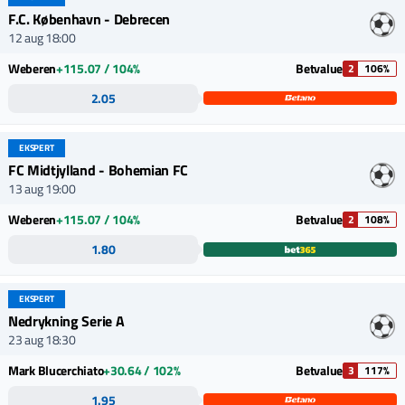
F.C. København - Debrecen
12 aug 18:00
Weberen
+115.07 / 104%
Betvalue
2
106%
2.05
EKSPERT
FC Midtjylland - Bohemian FC
13 aug 19:00
Weberen
+115.07 / 104%
Betvalue
2
108%
1.80
EKSPERT
Nedrykning Serie A
23 aug 18:30
Mark Blucerchiato
+30.64 / 102%
Betvalue
3
117%
1.95