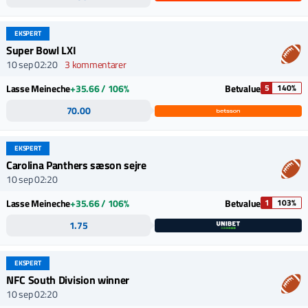
EKSPERT
Super Bowl LXI
10 sep 02:20
3 kommentarer
Lasse Meineche
+35.66 / 106%
Betvalue
5
140%
70.00
EKSPERT
Carolina Panthers sæson sejre
10 sep 02:20
Lasse Meineche
+35.66 / 106%
Betvalue
1
103%
1.75
EKSPERT
NFC South Division winner
10 sep 02:20