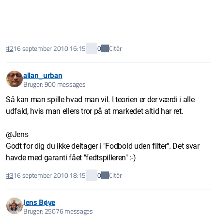
Citér
#2
16 september 2010 16:15
0
allan_urban
Bruger: 900 messages
Så kan man spille hvad man vil. I teorien er der værdi i alle
udfald, hvis man ellers tror på at markedet altid har ret.
@Jens
Godt for dig du ikke deltager i "Fodbold uden filter". Det svar
havde med garanti fået "fedtspilleren" :-)
Citér
#3
16 september 2010 18:15
0
Jens Bøye
Bruger: 25076 messages