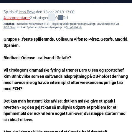
Spiltip af
Jens Bøye
den
13 dec 2018 17:00
Del
4
kommentarer
2 visninger
0
Annonce
- Indeholder reklamelinks | 18+ | Regler og vilkår gælder | Spil ansvarligt | Selvudelukkelse via
ROFUS.nu
| Kontakt Spillemyndighedens hjælpelinje på
StopSpillet.dk
Gruppe H, første spillerunde. Coliseum Alfonso Pérez, Getafe, Madrid,
Spanien.
Blodbad i Odense - saltvand i Getafe?
Vil tirsdagens dramatiske fyring af træner Lars Olsen og sportschef
Kim Brink virke som en saltvandsindsprøjtning på OB-holdet der hang
med hovederne og havde intern splid efter weekendens pinlige tab
mod FCN?
Det kan man bestemt ikke afvise; det kan måske give et spark i
røvetten - og den gejst kan så muligvis udgøre et problem for et
hjemmehold der nok vil køre noget turn-over, dvs næppe starter med
sin ideal-ellever.