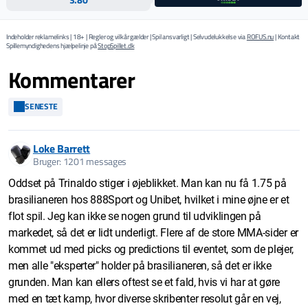
Indeholder reklamelinks | 18+ | Regler og vilkår gælder | Spil ansvarligt | Selvudelukkelse via
ROFUS.nu
| Kontakt
Spillemyndighedens hjælpelinje på
StopSpillet.dk
Kommentarer
SENESTE
Loke Barrett
Bruger: 1201 messages
Oddset på Trinaldo stiger i øjeblikket. Man kan nu få 1.75 på
brasilianeren hos 888Sport og Unibet, hvilket i mine øjne er et
flot spil. Jeg kan ikke se nogen grund til udviklingen på
markedet, så det er lidt underligt. Flere af de store MMA-sider er
kommet ud med picks og predictions til eventet, som de plejer,
men alle "eksperter" holder på brasilianeren, så det er ikke
grunden. Man kan ellers oftest se et fald, hvis vi har at gøre
med en tæt kamp, hvor diverse skribenter resolut går en vej,