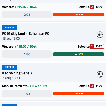
Weberen
+115.07 / 104%
Betvalue
2
106%
2.05
EKSPERT
FC Midtjylland - Bohemian FC
13 aug 19:00
Weberen
+115.07 / 104%
Betvalue
2
108%
1.80
EKSPERT
Nedrykning Serie A
23 aug 18:30
Mark Blucerchiato
+30.64 / 102%
Betvalue
3
117%
1.95