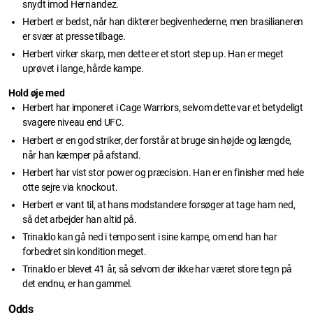
snydt imod Hernandez.
Herbert er bedst, når han dikterer begivenhederne, men brasilianeren
er svær at presse tilbage.
Herbert virker skarp, men dette er et stort step up. Han er meget
uprøvet i lange, hårde kampe.
Hold øje med
Herbert har imponeret i Cage Warriors, selvom dette var et betydeligt
svagere niveau end UFC.
Herbert er en god striker, der forstår at bruge sin højde og længde,
når han kæmper på afstand.
Herbert har vist stor power og præcision. Han er en finisher med hele
otte sejre via knockout.
Herbert er vant til, at hans modstandere forsøger at tage ham ned,
så det arbejder han altid på.
Trinaldo kan gå ned i tempo sent i sine kampe, om end han har
forbedret sin kondition meget.
Trinaldo er blevet 41 år, så selvom der ikke har været store tegn på
det endnu, er han gammel.
Odds