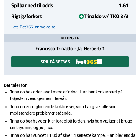
Spilbar ned til odds
1.61
Rigtig/forkert
Trinaldo w/ TKO 3/3
Læs Bet365-anmeldelse
BETTING TIP
Francisco Trinaldo - Jai Herbert: 1
SPIL PÅ BET365
Det taler for
Trinaldo besidder langt mere erfaring. Han har konkurreret på
højeste niveau gennem flere år.
Trinaldo er en glimrende kickbokser, som har givet alle sine
modstandere problemer stående.
Trinaldo bør have en klar fordel på jorden, hvis han vælger at bruge
sin brydning og jiu-jitsu.
Trinaldo har vundet 11 ud af sine 14 seneste kampe. Han blev endda