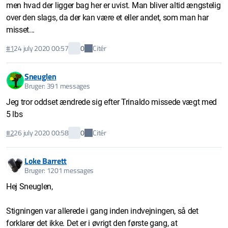
men hvad der ligger bag her er uvist. Man bliver altid ængstelig
over den slags, da der kan være et eller andet, som man har
misset...
Citér
#1
24 july 2020 00:57
0
Sneuglen
Bruger: 391 messages
Jeg tror oddset ændrede sig efter Trinaldo missede vægt med
5 lbs
Citér
#2
26 july 2020 00:58
0
Loke Barrett
Bruger: 1201 messages
Hej Sneuglen,
Stigningen var allerede i gang inden indvejningen, så det
forklarer det ikke. Det er i øvrigt den første gang, at