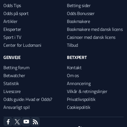
Odds Tips
Betting sider
Odds på sport
Odds Bonusser
Artikler
Bookmakere
Eksperter
Bookmakere med dansk licens
Sport i TV
Casinoer med dansk licens
Center for Ludomani
Tilbud
GENVEJE
BETXPERT
Betting forum
Kontakt
Betwatcher
Om os
Statistik
Annoncering
Livescore
Vilkår & retningslinjer
Odds guide: Hvad er Odds?
Privatlivspolitik
Ansvarligt spil
Cookiepolitik
facebook
twitter
youtube
RSS