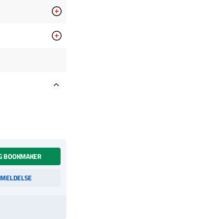
G BOOKMAKER
MELDELSE