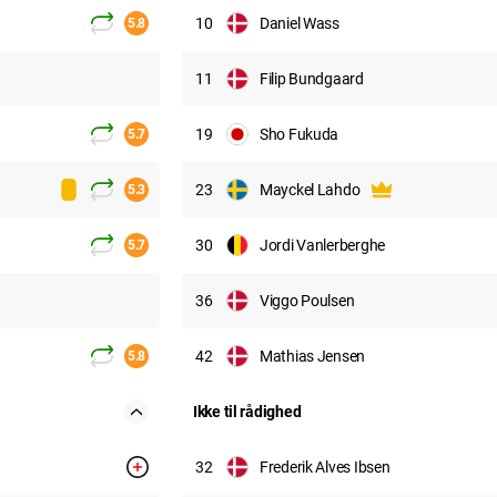
10
Daniel Wass
5.8
11
Filip Bundgaard
19
Sho Fukuda
5.7
23
Mayckel Lahdo
5.3
30
Jordi Vanlerberghe
5.7
36
Viggo Poulsen
42
Mathias Jensen
5.8
Ikke til rådighed
32
Frederik Alves Ibsen