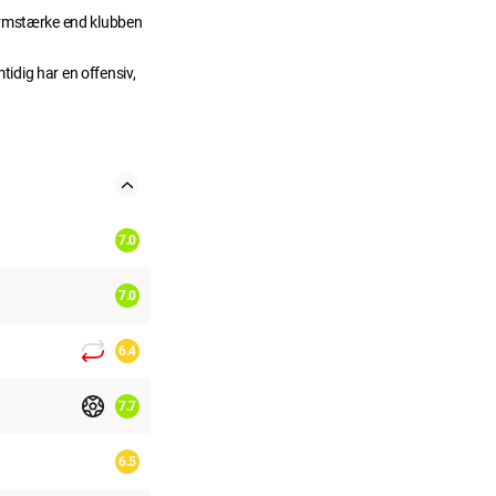
formstærke end klubben
dig har en offensiv,
7.0
7.0
6.4
7.7
6.5