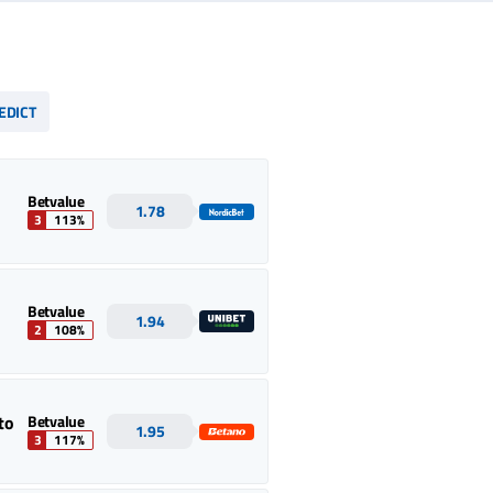
ende vilkår og betingelser for denne bonus.
EDICT
Betvalue
1.78
3
113%
Betvalue
1.94
2
108%
to
Betvalue
1.95
3
117%