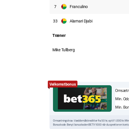
7
Franculino
33
Alamari Djabi
Træner
Mike Tullberg
Velkomstbonus
Omsætn
Min. Od
Min. Bo
Omsætningskrav: Væddemålskreditter fra 50 kr, op til 1.000 kr. Mi
Bonuskode: Benyt bonuskoden BETX1000 når du opretter en konto h