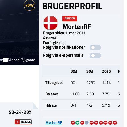
BRUGERPROFIL
+BW
BRUGER
MortenRF
Bruger siden:
1. mar. 2011
Alder:
40
Fra:
Fuglebjerg
Følg via notifikationer
Følg via ekspertmails
na
Michael Tykgaard
30d
90d
2026
Total
Tilbagebet.
0%
225%
141%
103%
Balance
-1.00
2.50
7.75
6.57
Hitrate
0/1
1/2
5/19
60/2
53-24-23%
1
103.5%
MortenRF