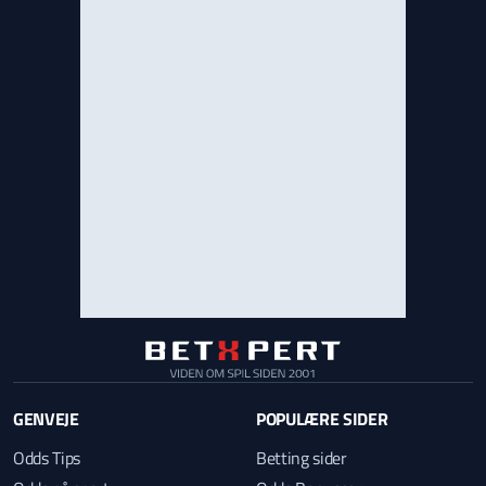
GENVEJE
POPULÆRE SIDER
Odds Tips
Betting sider