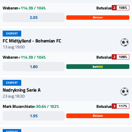
Weberen
+114.59 / 104%
Betvalue
2
106%
2.05
EKSPERT
FC Midtjylland - Bohemian FC
13 aug 19:00
Weberen
+114.59 / 104%
Betvalue
2
108%
1.80
EKSPERT
Nedrykning Serie A
23 aug 18:30
Mark Blucerchiato
+30.64 / 102%
Betvalue
3
117%
1.95
EKSPERT