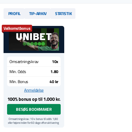
PROFIL
TIP-ARKIV
STATISTIK
Velkomstbonus
Omsætningskrav
10x
Min. Odds
1.80
Min. Bonus
40 kr
Anmeldelse
100% bonus op til 1.000 kr.
BESØG BOOKMAKER
Omsætningskrav: 10 x bonus til odds 1,80
eller højere inden for 60 dage efter aktivering
af bonus. Eksempel: Indbetal og få 500 kr. i
bonus og omsæt for 10 x 500 = 5.000 kr.