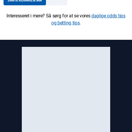
Interesseret i mere? Så sørg for at se vores
daglige odds tips
og betting tips
.