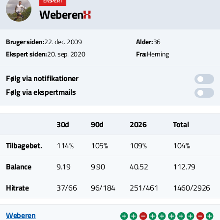
EKSPERT
Weberen
Bruger siden:
22. dec. 2009
Alder:
36
Ekspert siden:
20. sep. 2020
Fra:
Herning
Følg via notifikationer
Følg via ekspertmails
30d
90d
2026
Total
Tilbagebet.
114%
105%
109%
104%
Balance
9.19
9.90
40.52
112.79
Hitrate
37/66
96/184
251/461
1460/2926
Weberen