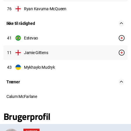
76
Ryan Kavuma-McQueen
Ikke til rådighed
41
Estevao
11
Jamie Gittens
43
Mykhaylo Mudryk
Træner
Calum McFarlane
Brugerprofil