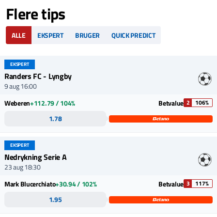
Yderligere vilkår
Flere tips
Kun nye spillere | Bonussen skal
gennemspilles 10 x til min. odds 1,80 inden
for 60 dage | Minimumindbetaling: 40 kr. |
Maks. bonus: 1.000 kr. | Cash-out bidrager
ALLE
EKSPERT
BRUGER
QUICK PREDICT
ikke | Væddemål skal være afgjort for at
bidrage
Regler og vilkår: Vi henviser til
Unibet
hjemmeside for samtlige gældende vilkår og
EKSPERT
betingelser for denne bonus.
Randers FC - Lyngby
9 aug 16:00
Weberen
+112.79 / 104%
Betvalue
2
106%
1.78
EKSPERT
Nedrykning Serie A
23 aug 18:30
Mark Blucerchiato
+30.94 / 102%
Betvalue
3
117%
1.95