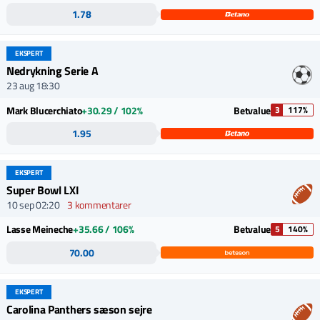
1.78
EKSPERT
Nedrykning Serie A
23 aug 18:30
Mark Blucerchiato
+30.29 / 102%
Betvalue
3
117%
1.95
EKSPERT
Super Bowl LXI
10 sep 02:20
3 kommentarer
Lasse Meineche
+35.66 / 106%
Betvalue
5
140%
70.00
EKSPERT
Carolina Panthers sæson sejre