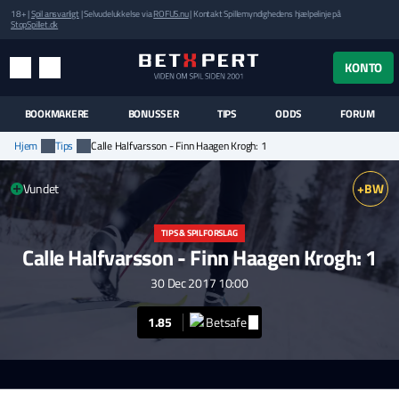
18+ |
Spil ansvarligt
| Selvudelukkelse via
ROFUS.nu
| Kontakt Spillemyndighedens hjælpelinje på
StopSpillet.dk
UK MENUEN
KONTO
MENU
SØG
BOOKMAKERE
BONUSSER
TIPS
ODDS
FORUM
Hjem
Tips
Calle Halfvarsson - Finn Haagen Krogh: 1
Vundet
+BW
TIPS & SPILFORSLAG
Calle Halfvarsson - Finn Haagen Krogh: 1
30 Dec 2017 10:00
1.85