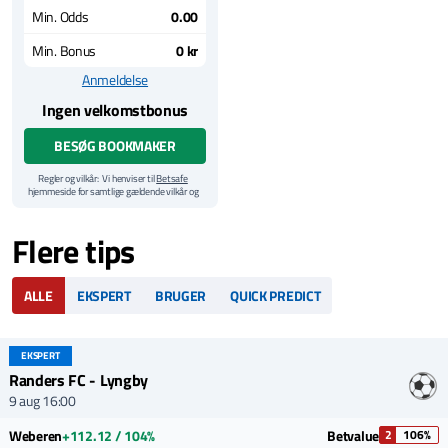
Min. Odds
0.00
Min. Bonus
0 kr
Anmeldelse
Ingen velkomstbonus
BESØG BOOKMAKER
Regler og vilkår: Vi henviser til
Betsafe
hjemmeside for samtlige gældende vilkår og
betingelser for denne bonus.
Flere tips
ALLE
EKSPERT
BRUGER
QUICK PREDICT
EKSPERT
Randers FC - Lyngby
9 aug 16:00
Weberen
+112.12 / 104%
Betvalue
2
106%