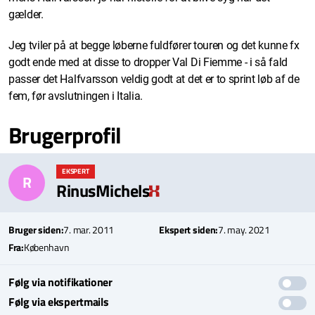
gælder.
Jeg tviler på at begge løberne fuldfører touren og det kunne fx
godt ende med at disse to dropper Val Di Fiemme - i så fald
passer det Halfvarsson veldig godt at det er to sprint løb af de
fem, før avslutningen i Italia.
Brugerprofil
EKSPERT
R
RinusMichels
Bruger siden:
7. mar. 2011
Ekspert siden:
7. may. 2021
Fra:
København
Følg via notifikationer
Følg via ekspertmails