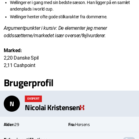
Wellinger er i gang med sin bedste sæson. Han ligger på en samlet
andenplads i world cup.
Wellinger henter ofte gode stilkarakter fra dommerne.
Argumentpunkter i kursiv: De elementer jeg mener
oddssætterne/markedet især overser/fejlvurderer.
Marked:
2,20 Danske Spil
2,11 Cashpoint
Brugerprofil
EKSPERT
N
Nicolai Kristensen
Alder:
29
Fra:
Horsens