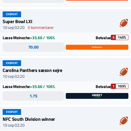
EKSPERT
Super Bowl LXI
10 sep 02:20
3 kommentarer
Lasse Meineche
+35.66 / 106%
Betvalue
5
140%
70.00
EKSPERT
Carolina Panthers sæson sejre
10 sep 02:20
Lasse Meineche
+35.66 / 106%
Betvalue
1
103%
1.75
EKSPERT
NFC South Division winner
10 sep 02:20