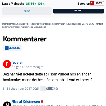
Lasse Meineche
+35.66 / 106%
Betvalue
2
106%
3.80
Indeholder reklamelinks | 18+ | Regler og vilkår gælder | Spil ansvarligt | Selvudelukkelse via
ROFUS.nu
| Kontakt
Spillemyndighedens hjælpelinje på
StopSpillet.dk
Kommentarer
SENESTE
federer
F
Bruger: 4222 messages
Jeg har fået noteret dette spil som vundet hos en anden
bookmaker, mens det her står som tabt. Hvad er korrekt?
Citér
#1
31 december 2017 00:51
0
Nicolai Kristensen
N
Ekspert: 3725 messages, 109% TBP, +440.76 overskud, 2749/5151