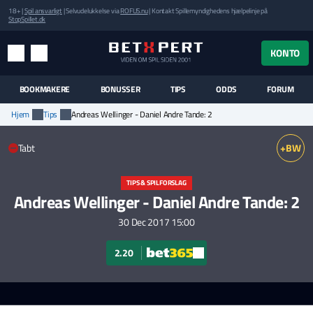
18+ |
Spil ansvarligt
| Selvudelukkelse via
ROFUS.nu
| Kontakt Spillemyndighedens hjælpelinje på
StopSpillet.dk
UK MENUEN
KONTO
MENU
SØG
BOOKMAKERE
BONUSSER
TIPS
ODDS
FORUM
Hjem
Tips
Andreas Wellinger - Daniel Andre Tande: 2
Tabt
+BW
TIPS & SPILFORSLAG
Andreas Wellinger - Daniel Andre Tande: 2
30 Dec 2017 15:00
2.20