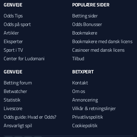
GENVEJE
POPULÆRE SIDER
Odds Tips
Betting sider
Odds på sport
Odds Bonusser
Artikler
Bookmakere
Eksperter
Bookmakere med dansk licens
Sport i TV
Casinoer med dansk licens
Center for Ludomani
Tilbud
GENVEJE
BETXPERT
Betting forum
Kontakt
Betwatcher
Om os
Statistik
Annoncering
Livescore
Vilkår & retningslinjer
Odds guide: Hvad er Odds?
Privatlivspolitik
Ansvarligt spil
Cookiepolitik