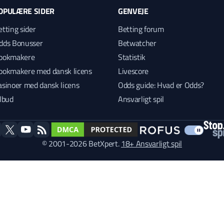
OPULÆRE SIDER
GENVEJE
etting sider
Betting forum
dds Bonusser
Betwatcher
ookmakere
Statistik
ookmakere med dansk licens
Livescore
asinoer med dansk licens
Odds guide: Hvad er Odds?
ilbud
Ansvarligt spil
book
twitter
youtube
RSS
© 2001-2026 BetXpert.
18+ Ansvarligt spil