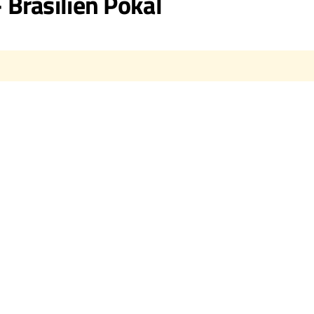
- Brasilien Pokal