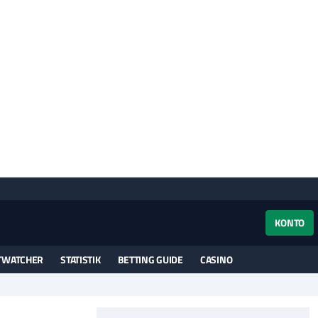
KONTO
TWATCHER
STATISTIK
BETTING GUIDE
CASINO