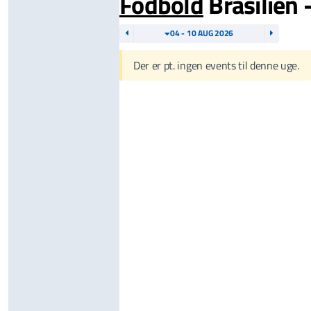
Fodbold
Brasilien 
04 - 10 AUG 2026
Der er pt. ingen events til denne uge.