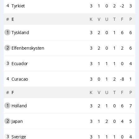
4
Tyrkiet
3
1
0
2
-2
3
#
E
K
V
U
T
F
P
1
Tyskland
3
2
0
1
6
6
2
Elfenbenskysten
3
2
0
1
2
6
3
Ecuador
3
1
1
1
0
4
4
Curacao
3
0
1
2
-8
1
#
F
K
V
U
T
F
P
1
Holland
3
2
1
0
6
7
2
Japan
3
1
2
0
4
5
3
Sverige
3
1
1
1
0
4