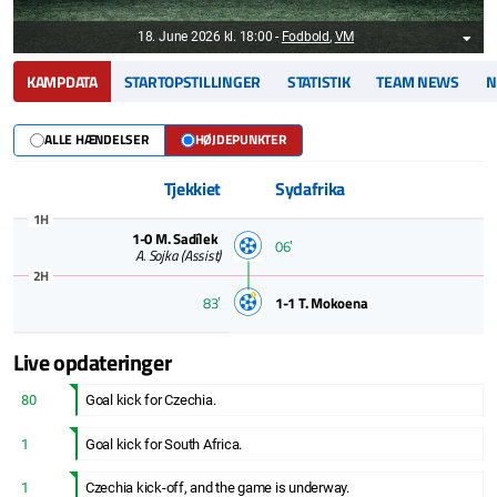
18. June 2026 kl. 18:00
-
Fodbold
,
VM
KAMPDATA
STARTOPSTILLINGER
STATISTIK
TEAM NEWS
N
ALLE HÆNDELSER
HØJDEPUNKTER
Tjekkiet
Sydafrika
1H
1-0
M. Sadílek
06ʼ
A. Sojka
(Assist)
2H
83ʼ
1-1
T. Mokoena
Live opdateringer
80
Goal kick for Czechia.
1
Goal kick for South Africa.
1
Czechia kick-off, and the game is underway.