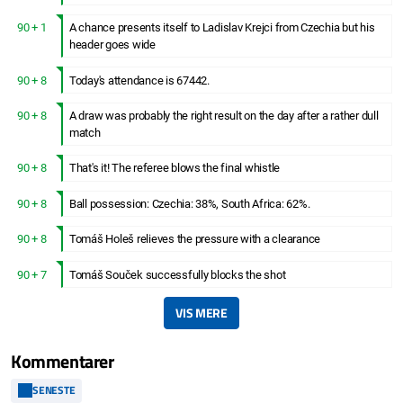
90 + 1
A chance presents itself to Ladislav Krejci from Czechia but his
header goes wide
90 + 8
Today's attendance is 67442.
90 + 8
A draw was probably the right result on the day after a rather dull
match
90 + 8
That's it! The referee blows the final whistle
90 + 8
Ball possession: Czechia: 38%, South Africa: 62%.
90 + 8
Tomáš Holeš relieves the pressure with a clearance
90 + 7
Tomáš Souček successfully blocks the shot
VIS MERE
Kommentarer
SENESTE