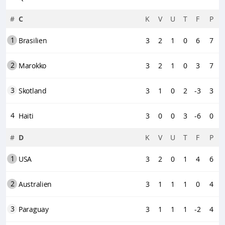
#
C
K
V
U
T
F
P
1
Brasilien
3
2
1
0
6
7
2
Marokko
3
2
1
0
3
7
3
Skotland
3
1
0
2
-3
3
4
Haiti
3
0
0
3
-6
0
#
D
K
V
U
T
F
P
1
USA
3
2
0
1
4
6
2
Australien
3
1
1
1
0
4
3
Paraguay
3
1
1
1
-2
4