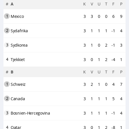
#
A
K
V
U
T
F
P
1
Mexico
3
3
0
0
6
9
2
Sydafrika
3
1
1
1
-1
4
3
Sydkorea
3
1
0
2
-1
3
4
Tjekkiet
3
0
1
2
-4
1
#
B
K
V
U
T
F
P
1
Schweiz
3
2
1
0
4
7
2
Canada
3
1
1
1
5
4
3
Bosnien-Hercegovina
3
1
1
1
-1
4
4
Qatar
3
0
1
2
-8
1