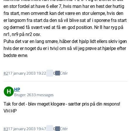
en stor fordel at have 6 eller 7, hvis man har en hest der hurtig
fra start, men omvendt kan det være en stor ulempe, hvis den
er langsom fra start da den så vil blive sat af i sporene fra start
og dermed få svært ved at få en god position. Nr 8 har ryg på
nr1, nr9 på nr2 osv.
Puha det var en lang smøre, håber det hjalp lidt ellers skriv igen
hvis der er noget du er i tviv,l om så vil jeg prøve at hjælpe efter
bedste evne.
Citér
#2
17 january 2003 19:22
0
HP
H
Bruger: 2633 messages
Tak for det - blev meget klogere - sætter pris på din respons!
VH HP
Citér
#3
17 january 2003 19:47
0