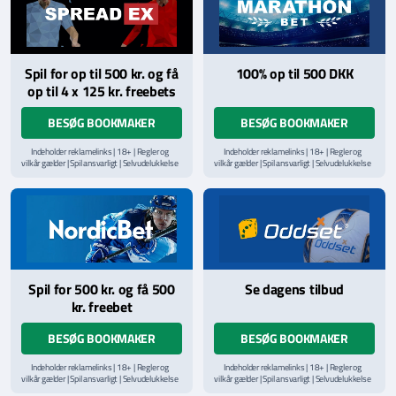
Spil for op til 500 kr. og få
100% op til 500 DKK
op til 4 x 125 kr. freebets
BESØG BOOKMAKER
BESØG BOOKMAKER
Indeholder reklamelinks | 18+ | Regler og
Indeholder reklamelinks | 18+ | Regler og
vilkår gælder | Spil ansvarligt | Selvudelukkelse
vilkår gælder | Spil ansvarligt | Selvudelukkelse
via
ROFUS.nu
| Kontakt Spillemyndighedens
via
ROFUS.nu
| Kontakt Spillemyndighedens
hjælpelinje på
StopSpillet.dk
hjælpelinje på
StopSpillet.dk
Læs vilkår og betingelser
her
Spil for 500 kr. og få 500
Se dagens tilbud
kr. freebet
BESØG BOOKMAKER
BESØG BOOKMAKER
Indeholder reklamelinks | 18+ | Regler og
Indeholder reklamelinks | 18+ | Regler og
vilkår gælder | Spil ansvarligt | Selvudelukkelse
vilkår gælder | Spil ansvarligt | Selvudelukkelse
via
ROFUS.nu
| Kontakt Spillemyndighedens
via
ROFUS.nu
| Kontakt Spillemyndighedens