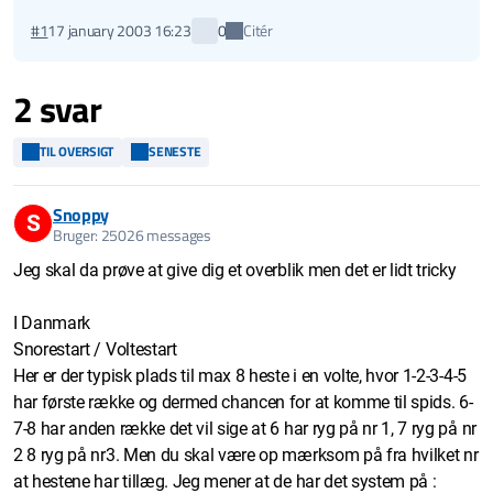
Citér
#1
17 january 2003 16:23
0
2 svar
TIL OVERSIGT
SENESTE
Snoppy
S
Bruger: 25026 messages
Jeg skal da prøve at give dig et overblik men det er lidt tricky
I Danmark
Snorestart / Voltestart
Her er der typisk plads til max 8 heste i en volte, hvor 1-2-3-4-5
har første række og dermed chancen for at komme til spids. 6-
7-8 har anden række det vil sige at 6 har ryg på nr 1, 7 ryg på nr
2 8 ryg på nr3. Men du skal være op mærksom på fra hvilket nr
at hestene har tillæg. Jeg mener at de har det system på :