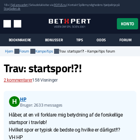
18+ |
Spil ansvarligt
| Selvudelukkelse via
ROFUS.nu
| Kontakt Spillemyndighedens hjælpelinje på
StopSpillet.dk
UK MENUEN
KONTO
MENU
SØG
BOOKMAKERE
BONUSSER
TIPS
ODDS
FORUM
Hjem
Forum
Kampe/tips
Trav: startspor!?! - Kampe/tips forum
Trav: startspor!?!
2
kommentarer
158
Visninger
HP
H
Bruger: 2633 messages
Håber, at en vil forklare mig betydning af de forskellige
startspor i travløb!
Hvilket spor er typisk de bedste og hvilke er dårligst!!?
VH HP