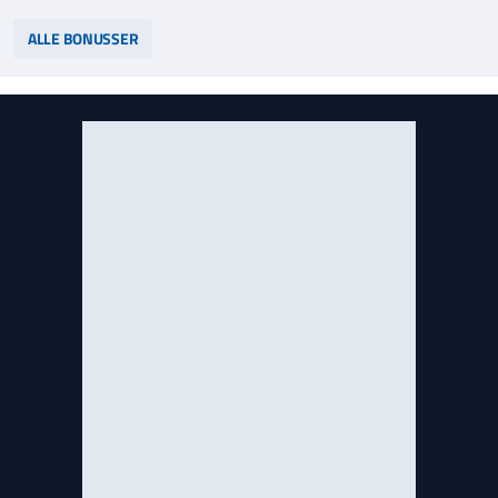
hjælpelinje på
StopSpillet.dk
hjælpelinje på
StopSpillet.dk
Læs vilkår og betingelser
her
Læs vilkår og betingelser
her
ALLE BONUSSER