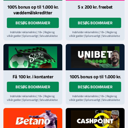
100% bonus op til 1.000 kr.
5 x 200 kr. freebet
væddemålskreditter
BESØG BOOKMAKER
BESØG BOOKMAKER
Indeholder reklamelinks | 18+ | Regler og
Indeholder reklamelinks | 18+ | Regler og
vilkår gælder | Spil ansvarligt | Selvudelukkelse
vilkår gælder | Spil ansvarligt | Selvudelukkelse
via
ROFUS.nu
| Kontakt Spillemyndighedens
via
ROFUS.nu
| Kontakt Spillemyndighedens
hjælpelinje på
StopSpillet.dk
hjælpelinje på
StopSpillet.dk
Læs vilkår og betingelser
her
Få 100 kr. i kontanter
100% bonus op til 1.000 kr.
BESØG BOOKMAKER
BESØG BOOKMAKER
Indeholder reklamelinks | 18+ | Regler og
Indeholder reklamelinks | 18+ | Regler og
vilkår gælder | Spil ansvarligt | Selvudelukkelse
vilkår gælder | Spil ansvarligt | Selvudelukkelse
via
ROFUS.nu
| Kontakt Spillemyndighedens
via
ROFUS.nu
| Kontakt Spillemyndighedens
hjælpelinje på
StopSpillet.dk
hjælpelinje på
StopSpillet.dk
Læs vilkår og betingelser
her
Læs vilkår og betingelser
her