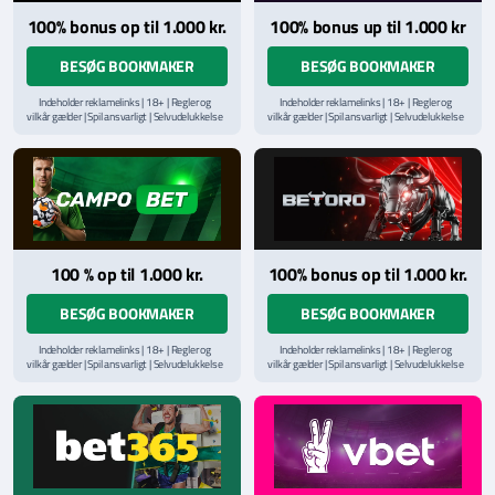
100% bonus op til 1.000 kr.
100% bonus up til 1.000 kr
BESØG BOOKMAKER
BESØG BOOKMAKER
Indeholder reklamelinks | 18+ | Regler og
Indeholder reklamelinks | 18+ | Regler og
vilkår gælder | Spil ansvarligt | Selvudelukkelse
vilkår gælder | Spil ansvarligt | Selvudelukkelse
via
ROFUS.nu
| Kontakt Spillemyndighedens
via
ROFUS.nu
| Kontakt Spillemyndighedens
hjælpelinje på
StopSpillet.dk
hjælpelinje på
StopSpillet.dk
Læs vilkår og betingelser
her
Læs vilkår og betingelser
her
100 % op til 1.000 kr.
100% bonus op til 1.000 kr.
BESØG BOOKMAKER
BESØG BOOKMAKER
Indeholder reklamelinks | 18+ | Regler og
Indeholder reklamelinks | 18+ | Regler og
vilkår gælder | Spil ansvarligt | Selvudelukkelse
vilkår gælder | Spil ansvarligt | Selvudelukkelse
via
ROFUS.nu
| Kontakt Spillemyndighedens
via
ROFUS.nu
| Kontakt Spillemyndighedens
hjælpelinje på
StopSpillet.dk
hjælpelinje på
StopSpillet.dk
Læs vilkår og betingelser
her
Læs vilkår og betingelser
her