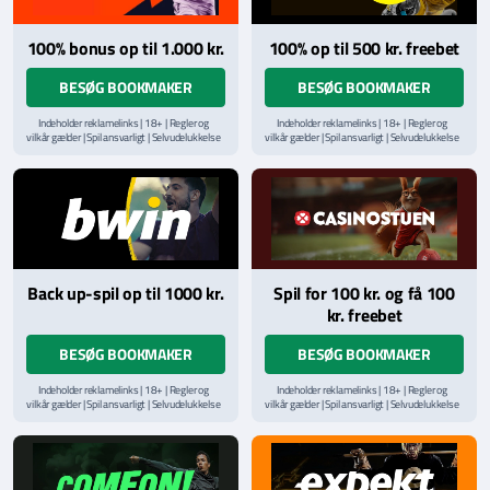
100% bonus op til 1.000 kr.
100% op til 500 kr. freebet
BESØG BOOKMAKER
BESØG BOOKMAKER
Indeholder reklamelinks | 18+ | Regler og
Indeholder reklamelinks | 18+ | Regler og
vilkår gælder | Spil ansvarligt | Selvudelukkelse
vilkår gælder | Spil ansvarligt | Selvudelukkelse
via
ROFUS.nu
| Kontakt Spillemyndighedens
via
ROFUS.nu
| Kontakt Spillemyndighedens
hjælpelinje på
StopSpillet.dk
hjælpelinje på
StopSpillet.dk
Læs vilkår og betingelser
her
Back up-spil op til 1000 kr.
Spil for 100 kr. og få 100
kr. freebet
BESØG BOOKMAKER
BESØG BOOKMAKER
Indeholder reklamelinks | 18+ | Regler og
Indeholder reklamelinks | 18+ | Regler og
vilkår gælder | Spil ansvarligt | Selvudelukkelse
vilkår gælder | Spil ansvarligt | Selvudelukkelse
via
ROFUS.nu
| Kontakt Spillemyndighedens
via
ROFUS.nu
| Kontakt Spillemyndighedens
hjælpelinje på
StopSpillet.dk
hjælpelinje på
StopSpillet.dk
Læs vilkår og betingelser
her