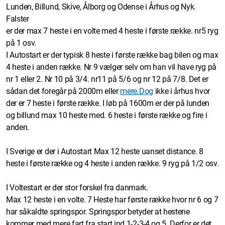
Lunden, Billund, Skive, Ålborg og Odense i Århus og Nyk.
Falster
er der max 7 heste i en volte med 4 heste i første række. nr5 ryg
på 1 osv.
I Autostart er der typisk 8 heste i første række bag bilen og max
4 heste i anden række. Nr 9 vælger selv om han vil have ryg på
nr 1 eller 2. Nr 10 på 3/4. nr11 på 5/6 og nr 12 på 7/8. Det er
sådan det foregår på 2000m eller
mere.Dog
ikke i århus hvor
der er 7 heste i første række. I løb på 1600m er der på lunden
og billund max 10 heste med. 6 heste i første række og fire i
anden.
I Sverige er der i Autostart Max 12 heste uanset distance. 8
heste i første række og 4 heste i anden række. 9 ryg på 1/2 osv.
I Voltestart er der stor forskel fra danmark.
Max 12 heste i en volte. 7 Heste har første række hvor nr 6 og 7
har såkaldte springspor. Springspor betyder at hestene
kommer med mere fart fra start ind 1-2-3-4 og 5. Derfor er det