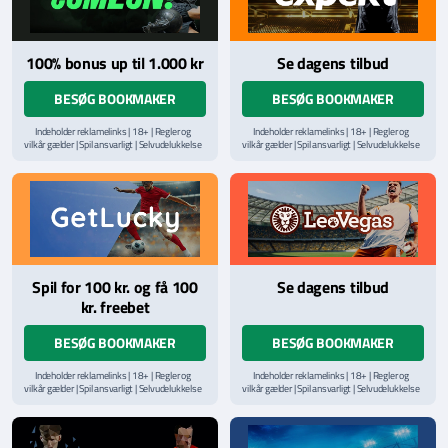
100% bonus up til 1.000 kr
Se dagens tilbud
BESØG BOOKMAKER
BESØG BOOKMAKER
Indeholder reklamelinks | 18+ | Regler og
Indeholder reklamelinks | 18+ | Regler og
vilkår gælder | Spil ansvarligt | Selvudelukkelse
vilkår gælder | Spil ansvarligt | Selvudelukkelse
via
ROFUS.nu
| Kontakt Spillemyndighedens
via
ROFUS.nu
| Kontakt Spillemyndighedens
hjælpelinje på
StopSpillet.dk
hjælpelinje på
StopSpillet.dk
Læs vilkår og betingelser
her
Læs vilkår og betingelser
her
Spil for 100 kr. og få 100
Se dagens tilbud
kr. freebet
BESØG BOOKMAKER
BESØG BOOKMAKER
Indeholder reklamelinks | 18+ | Regler og
Indeholder reklamelinks | 18+ | Regler og
vilkår gælder | Spil ansvarligt | Selvudelukkelse
vilkår gælder | Spil ansvarligt | Selvudelukkelse
via
ROFUS.nu
| Kontakt Spillemyndighedens
via
ROFUS.nu
| Kontakt Spillemyndighedens
hjælpelinje på
StopSpillet.dk
hjælpelinje på
StopSpillet.dk
Læs vilkår og betingelser
her