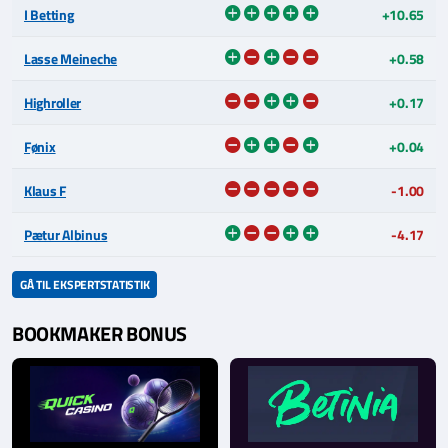
I Betting
+10.65
Lasse Meineche
+0.58
Highroller
+0.17
Fønix
+0.04
Klaus F
-1.00
Pætur Albinus
-4.17
GÅ TIL EKSPERTSTATISTIK
BOOKMAKER BONUS