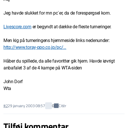
Jeg havde slukket for mn pc´er, da de forespørgsel kom.
Livescore.com
er begyndt at dække de fleste turneringer.
Men kig på turneringens hjemmeside links nedenunder:
http://www.toray-ppo.co.jp/pc/…
Håber du spillede, da alle favoritter gik hjem. Havde iøvrigt
anbafalet 3 af de 4 kampe på WTA-siden
John Dorf
Wta
Citér
#2
29 january 2003 08:57
0
Tilføj kommentar