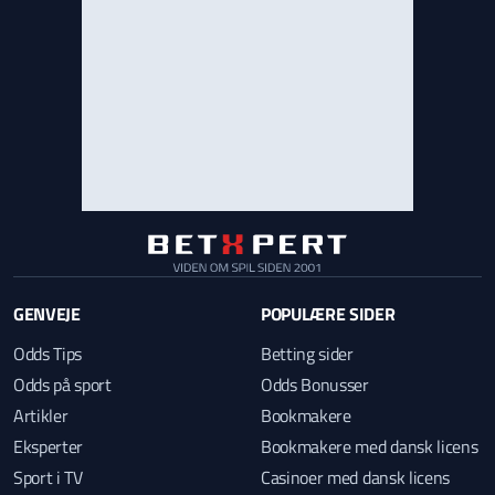
GENVEJE
POPULÆRE SIDER
Odds Tips
Betting sider
Odds på sport
Odds Bonusser
Artikler
Bookmakere
Eksperter
Bookmakere med dansk licens
Sport i TV
Casinoer med dansk licens