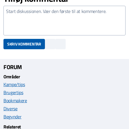
SKRIV KOMMENTAR
FORUM
Områder
Kampe/tips
Brugertips
Bookmakere
Diverse
Begynder
Relateret