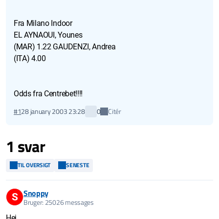
Fra Milano Indoor
EL AYNAOUI, Younes
(MAR) 1.22 GAUDENZI, Andrea
(ITA) 4.00
Odds fra Centrebet!!!!
Citér
#1
28 january 2003 23:28
0
1 svar
TIL OVERSIGT
SENESTE
Snoppy
S
Bruger: 25026 messages
Hej