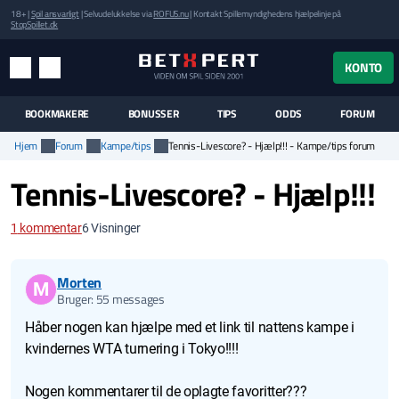
18+ |
Spil ansvarligt
| Selvudelukkelse via
ROFUS.nu
| Kontakt Spillemyndighedens hjælpelinje på
StopSpillet.dk
UK MENUEN
KONTO
MENU
SØG
BOOKMAKERE
BONUSSER
TIPS
ODDS
FORUM
Hjem
Forum
Kampe/tips
Tennis-Livescore? - Hjælp!!! - Kampe/tips forum
Tennis-Livescore? - Hjælp!!!
1
kommentar
6
Visninger
Morten
M
Bruger: 55 messages
Håber nogen kan hjælpe med et link til nattens kampe i
kvindernes WTA turnering i Tokyo!!!!
Nogen kommentarer til de oplagte favoritter???