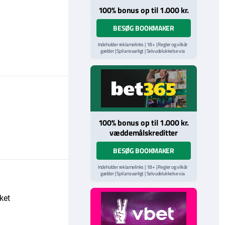
100% bonus op til 1.000 kr.
BESØG BOOKMAKER
Indeholder reklamelinks | 18+ | Regler og vilkår
gælder | Spil ansvarligt | Selvudelukkelse via
ROFUS.nu
| Kontakt Spillemyndighedens
hjælpelinje på
StopSpillet.dk
Læs vilkår og betingelser
her
100% bonus op til 1.000 kr.
væddemålskreditter
BESØG BOOKMAKER
Indeholder reklamelinks | 18+ | Regler og vilkår
gælder | Spil ansvarligt | Selvudelukkelse via
ROFUS.nu
| Kontakt Spillemyndighedens
hjælpelinje på
StopSpillet.dk
kket