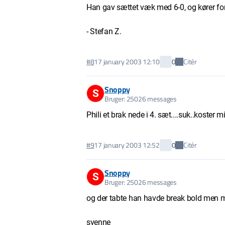
Han gav sættet væk med 6-0, og kører for 
- Stefan Z.
Citér
#8
17 january 2003 12:10
0
Snoppy
S
Bruger: 25026 messages
Phili et brak nede i 4. sæt....suk..koster m
Citér
#9
17 january 2003 12:52
0
Snoppy
S
Bruger: 25026 messages
og der tabte han havde break bold men mis
svenne