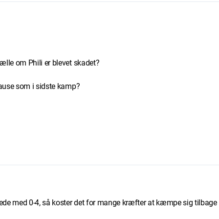
ælle om Phili er blevet skadet?
 pause som i sidste kamp?
nede med 0-4, så koster det for mange kræfter at kæmpe sig tilbage 