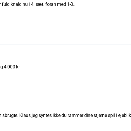
fuld knald nu i 4. sæt. foran med 1-0..
ig 4.000 kr
brugte. Klaus jeg syntes ikke du rammer dine stjerne spil i øjebli