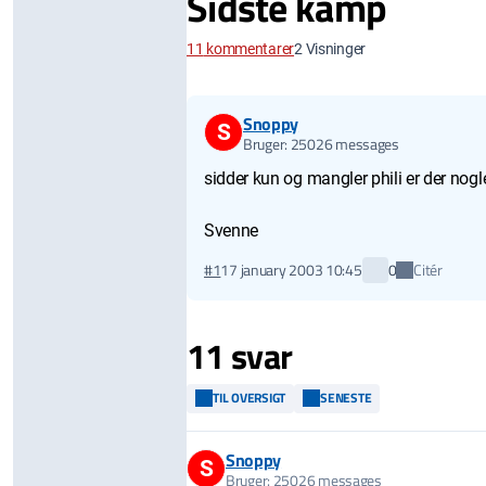
Sidste kamp
11
kommentarer
2
Visninger
Snoppy
S
Bruger: 25026 messages
sidder kun og mangler phili er der nog
Svenne
Citér
#1
17 january 2003 10:45
0
11 svar
TIL OVERSIGT
SENESTE
Snoppy
S
Bruger: 25026 messages