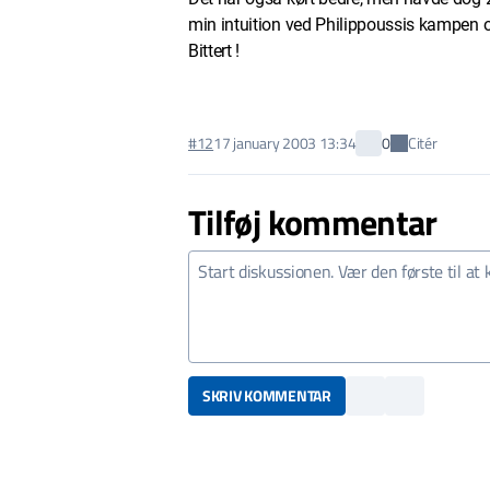
min intuition ved Philippoussis kampen og
Bittert !
Citér
#12
17 january 2003 13:34
0
Tilføj kommentar
SKRIV KOMMENTAR