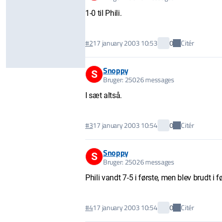
1-0 til Phili.
Citér
#2
17 january 2003 10:53
0
Snoppy
S
Bruger: 25026 messages
I sæt altså.
Citér
#3
17 january 2003 10:54
0
Snoppy
S
Bruger: 25026 messages
Phili vandt 7-5 i første, men blev brudt i f
Citér
#4
17 january 2003 10:54
0