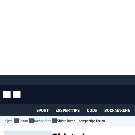
SØG
INDSTILLINGER
SPORT
EKSPERTTIPS
ODDS
BOOKMAKERE
Hjem
Forum
Kampe/tips
Sidste kamp - Kampe/tips forum