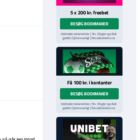
5 x 200 kr. freebet
BESØG BOOKMAKER
Indeholder reklamelinks | 18+ | Regler og vilkår
gælder | Spil ansvarligt | Selvudelukkelse via
ROFUS.nu
| Kontakt Spillemyndighedens
hjælpelinje på
StopSpillet.dk
Læs vilkår og betingelser
her
Få 100 kr. i kontanter
BESØG BOOKMAKER
Indeholder reklamelinks | 18+ | Regler og vilkår
gælder | Spil ansvarligt | Selvudelukkelse via
ROFUS.nu
| Kontakt Spillemyndighedens
hjælpelinje på
StopSpillet.dk
Læs vilkår og betingelser
her