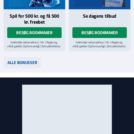
Spil for 500 kr. og få 500
Se dagens tilbud
kr. freebet
BESØG BOOKMAKER
BESØG BOOKMAKER
Indeholder reklamelinks | 18+ | Regler og
Indeholder reklamelinks | 18+ | Regler og
vilkår gælder | Spil ansvarligt | Selvudelukkelse
vilkår gælder | Spil ansvarligt | Selvudelukkelse
via
ROFUS.nu
| Kontakt Spillemyndighedens
via
ROFUS.nu
| Kontakt Spillemyndighedens
hjælpelinje på
StopSpillet.dk
hjælpelinje på
StopSpillet.dk
Læs vilkår og betingelser
her
Læs vilkår og betingelser
her
ALLE BONUSSER