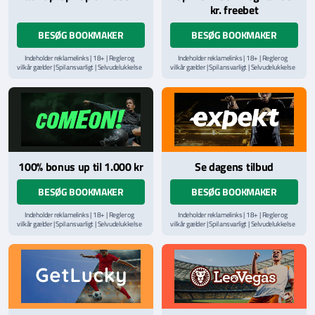
kr. freebet
BESØG BOOKMAKER
BESØG BOOKMAKER
Indeholder reklamelinks | 18+ | Regler og
Indeholder reklamelinks | 18+ | Regler og
vilkår gælder | Spil ansvarligt | Selvudelukkelse
vilkår gælder | Spil ansvarligt | Selvudelukkelse
via
ROFUS.nu
| Kontakt Spillemyndighedens
via
ROFUS.nu
| Kontakt Spillemyndighedens
hjælpelinje på
StopSpillet.dk
hjælpelinje på
StopSpillet.dk
Læs vilkår og betingelser
her
100% bonus up til 1.000 kr
Se dagens tilbud
BESØG BOOKMAKER
BESØG BOOKMAKER
Indeholder reklamelinks | 18+ | Regler og
Indeholder reklamelinks | 18+ | Regler og
vilkår gælder | Spil ansvarligt | Selvudelukkelse
vilkår gælder | Spil ansvarligt | Selvudelukkelse
via
ROFUS.nu
| Kontakt Spillemyndighedens
via
ROFUS.nu
| Kontakt Spillemyndighedens
hjælpelinje på
StopSpillet.dk
hjælpelinje på
StopSpillet.dk
Læs vilkår og betingelser
her
Læs vilkår og betingelser
her