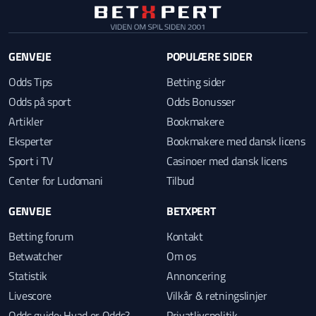
GENVEJE
POPULÆRE SIDER
Odds Tips
Betting sider
Odds på sport
Odds Bonusser
Artikler
Bookmakere
Eksperter
Bookmakere med dansk licens
Sport i TV
Casinoer med dansk licens
Center for Ludomani
Tilbud
GENVEJE
BETXPERT
Betting forum
Kontakt
Betwatcher
Om os
Statistik
Annoncering
Livescore
Vilkår & retningslinjer
Odds guide: Hvad er Odds?
Privatlivspolitik