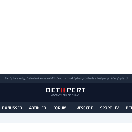
18+ |
Spil ansvarligt
| Selvudelukkelse via
ROFUS.nu
| Kontakt Spillemyndighedens hjælpelinje på
StopSpillet.dk
BONUSSER
ARTIKLER
FORUM
LIVESCORE
SPORT I TV
BE