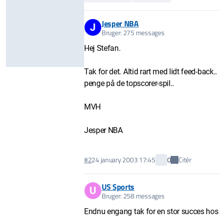
Jesper NBA
J
Bruger: 275 messages
Hej Stefan.
Tak for det. Altid rart med lidt feed-back.
penge på de topscorer-spil..
MVH
Jesper NBA
Citér
#2
24 january 2003 17:45
0
US Sports
U
Bruger: 258 messages
Endnu engang tak for en stor succes hos a