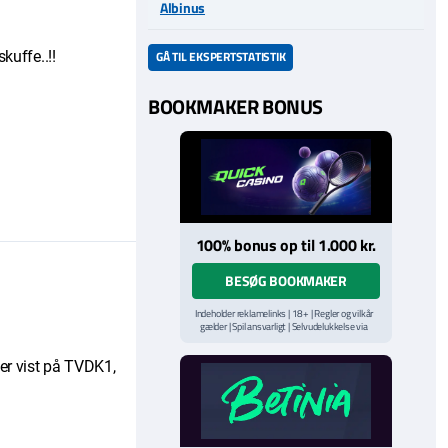
Albinus
kuffe..!!
GÅ TIL EKSPERTSTATISTIK
BOOKMAKER BONUS
100% bonus op til 1.000 kr.
BESØG BOOKMAKER
Indeholder reklamelinks | 18+ | Regler og vilkår
gælder | Spil ansvarligt | Selvudelukkelse via
ROFUS.nu
| Kontakt Spillemyndighedens
hjælpelinje på
StopSpillet.dk
ver vist på TVDK1,
Læs vilkår og betingelser
her