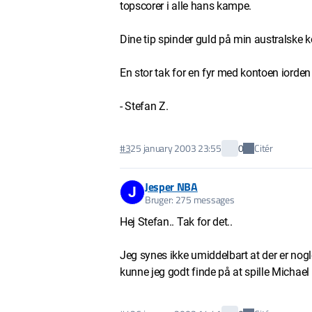
topscorer i alle hans kampe.
Dine tip spinder guld på min australske k
En stor tak for en fyr med kontoen iorden 
- Stefan Z.
Citér
#3
25 january 2003 23:55
0
Jesper NBA
J
Bruger: 275 messages
Hej Stefan.. Tak for det..
Jeg synes ikke umiddelbart at der er nog
kunne jeg godt finde på at spille Michael